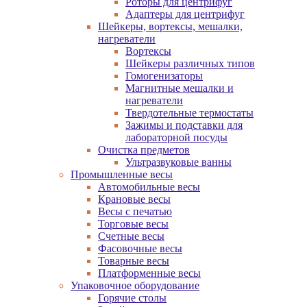
Роторы для центрифуг
Адаптеры для центрифуг
Шейкеры, вортексы, мешалки,
нагреватели
Вортексы
Шейкеры различных типов
Гомогенизаторы
Магнитные мешалки и
нагреватели
Твердотельные термостаты
Зажимы и подставки для
лабораторной посуды
Очистка предметов
Ультразвуковые ванны
Промышленные весы
Автомобильные весы
Крановые весы
Весы с печатью
Торговые весы
Счетные весы
Фасовочные весы
Товарные весы
Платформенные весы
Упаковочное оборудование
Горячие столы