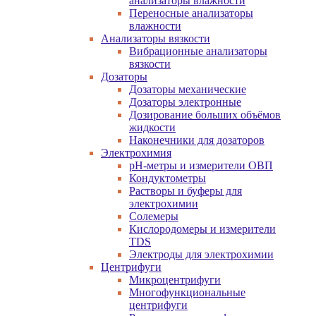
анализаторы влажности
Переносные анализаторы
влажности
Анализаторы вязкости
Вибрационные анализаторы
вязкости
Дозаторы
Дозаторы механические
Дозаторы электронные
Дозирование больших объёмов
жидкости
Наконечники для дозаторов
Электрохимия
pH-метры и измерители ОВП
Кондуктометры
Растворы и буферы для
электрохимии
Солемеры
Кислородомеры и измерители
TDS
Электроды для электрохимии
Центрифуги
Микроцентрифуги
Многофункциональные
центрифуги