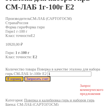
СМ-ЛАБ 1г-100г E2
Производитель
СМ-ЛАБ (САРТОГОСМ)
Страна
Россия
Форма гири
Форма гири
Гири
1 г-100 г
Класс точности
E2
10920,00
₽
Гири:
1 г-100 г
Класс точности:
E2
Количество товара Поверка в качестве эталона для набора
гирь СМ-ЛАБ 1г-100г E2
В корзину
Запросить счет
Запрос
коммерческого
предложения
Категория:
Поверка и калибровка гирь и наборов гирь
Бренд:
СМ-ЛАБ (САРТОГОСМ)