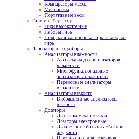
Компараторы массы
Микровесы
Портативные весы
Гири и наборы гирь
Гири высокоточные
Наборы гирь
Поверка и калибровка гирь и наборов
гирь
Лабораторные приборы
Анализаторы влажности
Аксессуары для анализаторов
влажности
Многофункциональные
анализаторы влажности
Переносные анализаторы
влажности
Анализаторы вязкости
Вибрационные анализаторы
вязкости
Дозаторы
Дозаторы механические
Дозаторы электронные
Дозирование больших объёмов
жидкости
Наконечники для дозаторов