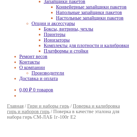
Запайщики пакетов
Конвейерные запайщики пакетов
Напольные запайщики пакетов
Настольные запайщики пакетов
Опции и аксессуары
Боксы, витрины, чехлы
Принтеры
Ионизаторы
Комплекты для плотности и калибровки
Платформы и стойки
Ремонт весов
Контакты
О компании
Производители
Доставка и оплата
0,00
₽
0 товаров
Главная
/
Гири и наборы гирь
/
Поверка и калибровка
гирь и наборов гирь
/
Поверка в качестве эталона для
набора гирь СМ-ЛАБ 1г-100г E2