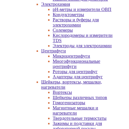
Электрохимия
pH-метры и измерители ОВП
Кондуктометры
Растворы и буферы для
электрохимии
Солемеры
Кислородомеры и измерители
TDS
Электроды для электрохимии
Центрифуги
Микроцентрифуги
Многофункциональные
центрифуги
Роторы для центрифуг
Адаптеры для центрифуг
Шейкеры, вортексы, мешалки,
нагреватели
Вортексы
Шейкеры различных типов
Гомогенизаторы
Магнитные мешалки и
нагреватели
Твердотельные термостаты
Зажимы и подставки для
лабораторной посуды