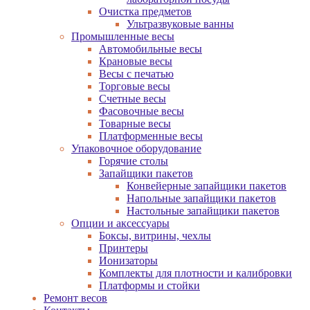
Очистка предметов
Ультразвуковые ванны
Промышленные весы
Автомобильные весы
Крановые весы
Весы с печатью
Торговые весы
Счетные весы
Фасовочные весы
Товарные весы
Платформенные весы
Упаковочное оборудование
Горячие столы
Запайщики пакетов
Конвейерные запайщики пакетов
Напольные запайщики пакетов
Настольные запайщики пакетов
Опции и аксессуары
Боксы, витрины, чехлы
Принтеры
Ионизаторы
Комплекты для плотности и калибровки
Платформы и стойки
Ремонт весов