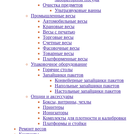
Очистка предметов
Ультразвуковые ванны
Промышленные весы
Автомобильные весы
Крановые весы
Весы с печатью
Торговые весы
Счетные весы
Фасовочные весы
Товарные весы
Платформенные весы
Упаковочное оборудование
Горячие столы
Запайщики пакетов
Конвейерные запайщики пакетов
Напольные запайщики пакетов
Настольные запайщики пакетов
Опции и аксессуары
Боксы, витрины, чехлы
Принтеры
Ионизаторы
Комплекты для плотности и калибровки
Платформы и стойки
Ремонт весов