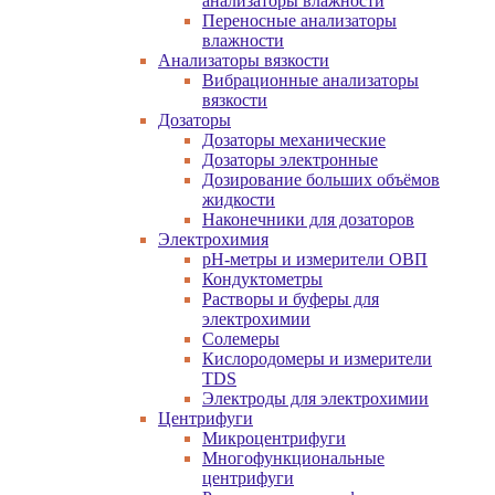
анализаторы влажности
Переносные анализаторы
влажности
Анализаторы вязкости
Вибрационные анализаторы
вязкости
Дозаторы
Дозаторы механические
Дозаторы электронные
Дозирование больших объёмов
жидкости
Наконечники для дозаторов
Электрохимия
pH-метры и измерители ОВП
Кондуктометры
Растворы и буферы для
электрохимии
Солемеры
Кислородомеры и измерители
TDS
Электроды для электрохимии
Центрифуги
Микроцентрифуги
Многофункциональные
центрифуги