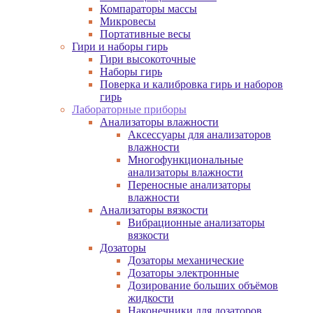
Компараторы массы
Микровесы
Портативные весы
Гири и наборы гирь
Гири высокоточные
Наборы гирь
Поверка и калибровка гирь и наборов
гирь
Лабораторные приборы
Анализаторы влажности
Аксессуары для анализаторов
влажности
Многофункциональные
анализаторы влажности
Переносные анализаторы
влажности
Анализаторы вязкости
Вибрационные анализаторы
вязкости
Дозаторы
Дозаторы механические
Дозаторы электронные
Дозирование больших объёмов
жидкости
Наконечники для дозаторов