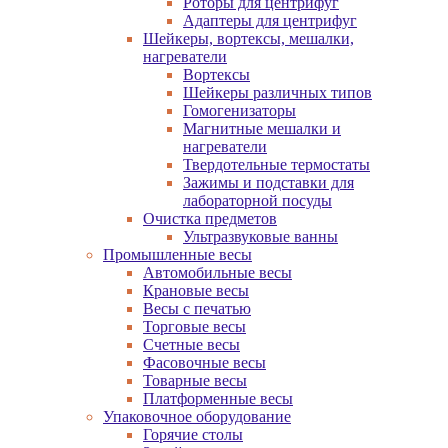
Роторы для центрифуг
Адаптеры для центрифуг
Шейкеры, вортексы, мешалки,
нагреватели
Вортексы
Шейкеры различных типов
Гомогенизаторы
Магнитные мешалки и
нагреватели
Твердотельные термостаты
Зажимы и подставки для
лабораторной посуды
Очистка предметов
Ультразвуковые ванны
Промышленные весы
Автомобильные весы
Крановые весы
Весы с печатью
Торговые весы
Счетные весы
Фасовочные весы
Товарные весы
Платформенные весы
Упаковочное оборудование
Горячие столы