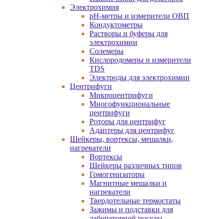
Электрохимия
pH-метры и измерители ОВП
Кондуктометры
Растворы и буферы для
электрохимии
Солемеры
Кислородомеры и измерители
TDS
Электроды для электрохимии
Центрифуги
Микроцентрифуги
Многофункциональные
центрифуги
Роторы для центрифуг
Адаптеры для центрифуг
Шейкеры, вортексы, мешалки,
нагреватели
Вортексы
Шейкеры различных типов
Гомогенизаторы
Магнитные мешалки и
нагреватели
Твердотельные термостаты
Зажимы и подставки для
лабораторной посуды