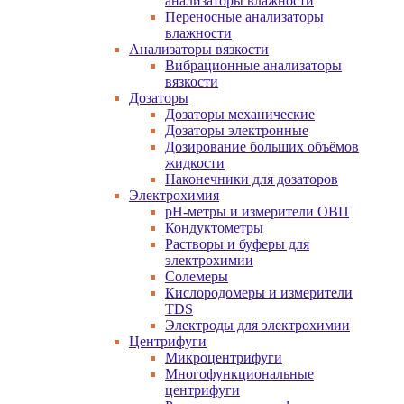
анализаторы влажности
Переносные анализаторы
влажности
Анализаторы вязкости
Вибрационные анализаторы
вязкости
Дозаторы
Дозаторы механические
Дозаторы электронные
Дозирование больших объёмов
жидкости
Наконечники для дозаторов
Электрохимия
pH-метры и измерители ОВП
Кондуктометры
Растворы и буферы для
электрохимии
Солемеры
Кислородомеры и измерители
TDS
Электроды для электрохимии
Центрифуги
Микроцентрифуги
Многофункциональные
центрифуги