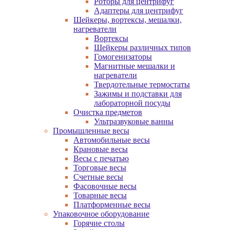
Роторы для центрифуг
Адаптеры для центрифуг
Шейкеры, вортексы, мешалки,
нагреватели
Вортексы
Шейкеры различных типов
Гомогенизаторы
Магнитные мешалки и
нагреватели
Твердотельные термостаты
Зажимы и подставки для
лабораторной посуды
Очистка предметов
Ультразвуковые ванны
Промышленные весы
Автомобильные весы
Крановые весы
Весы с печатью
Торговые весы
Счетные весы
Фасовочные весы
Товарные весы
Платформенные весы
Упаковочное оборудование
Горячие столы