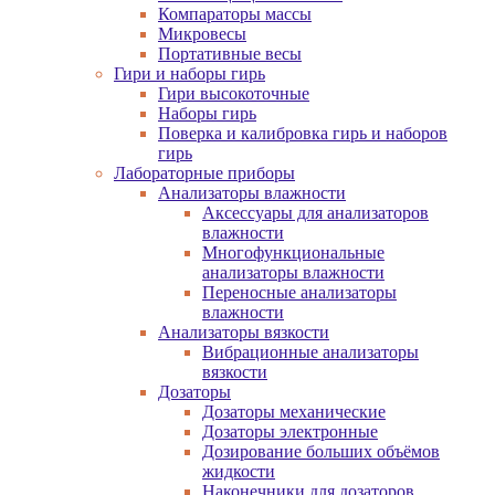
Компараторы массы
Микровесы
Портативные весы
Гири и наборы гирь
Гири высокоточные
Наборы гирь
Поверка и калибровка гирь и наборов
гирь
Лабораторные приборы
Анализаторы влажности
Аксессуары для анализаторов
влажности
Многофункциональные
анализаторы влажности
Переносные анализаторы
влажности
Анализаторы вязкости
Вибрационные анализаторы
вязкости
Дозаторы
Дозаторы механические
Дозаторы электронные
Дозирование больших объёмов
жидкости
Наконечники для дозаторов