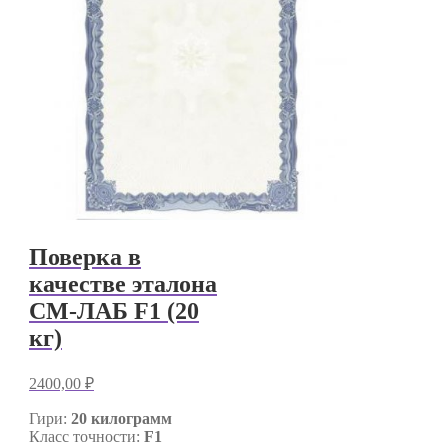
Поверка в
качестве эталона
СМ-ЛАБ F1 (20
кг)
2400,00
₽
Гири:
20
килограмм
Класс точности:
F1