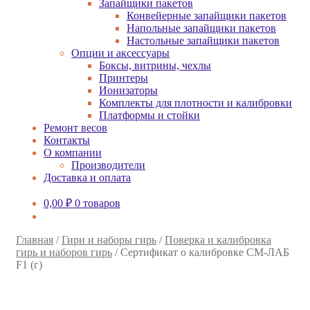
Запайщики пакетов
Конвейерные запайщики пакетов
Напольные запайщики пакетов
Настольные запайщики пакетов
Опции и аксессуары
Боксы, витрины, чехлы
Принтеры
Ионизаторы
Комплекты для плотности и калибровки
Платформы и стойки
Ремонт весов
Контакты
О компании
Производители
Доставка и оплата
0,00
₽
0 товаров
Главная
/
Гири и наборы гирь
/
Поверка и калибровка
гирь и наборов гирь
/
Сертификат о калибровке СМ-ЛАБ
F1 (г)