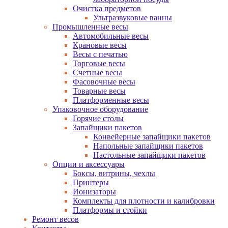
Очистка предметов
Ультразвуковые ванны
Промышленные весы
Автомобильные весы
Крановые весы
Весы с печатью
Торговые весы
Счетные весы
Фасовочные весы
Товарные весы
Платформенные весы
Упаковочное оборудование
Горячие столы
Запайщики пакетов
Конвейерные запайщики пакетов
Напольные запайщики пакетов
Настольные запайщики пакетов
Опции и аксессуары
Боксы, витрины, чехлы
Принтеры
Ионизаторы
Комплекты для плотности и калибровки
Платформы и стойки
Ремонт весов