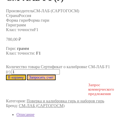
Производитель
СМ-ЛАБ (САРТОГОСМ)
Страна
Россия
Форма гири
Форма гири
Гири
грамм
Класс точности
F1
780,00
₽
Гири:
грамм
Класс точности:
F1
Количество товара Сертификат о калибровке СМ-ЛАБ F1
(г)
В корзину
Запросить счет
Запрос
коммерческого
предложения
Категория:
Поверка и калибровка гирь и наборов гирь
Бренд:
СМ-ЛАБ (САРТОГОСМ)
Описание