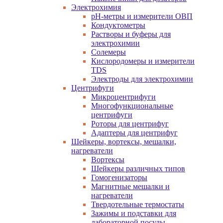
Электрохимия
pH-метры и измерители ОВП
Кондуктометры
Растворы и буферы для
электрохимии
Солемеры
Кислородомеры и измерители
TDS
Электроды для электрохимии
Центрифуги
Микроцентрифуги
Многофункциональные
центрифуги
Роторы для центрифуг
Адаптеры для центрифуг
Шейкеры, вортексы, мешалки,
нагреватели
Вортексы
Шейкеры различных типов
Гомогенизаторы
Магнитные мешалки и
нагреватели
Твердотельные термостаты
Зажимы и подставки для
лабораторной посуды