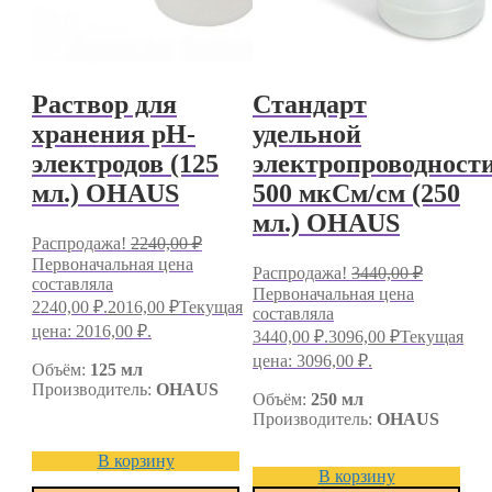
Раствор для
Стандарт
хранения pH-
удельной
электродов (125
электропроводност
мл.) OHAUS
500 мкСм/см (250
мл.) OHAUS
Распродажа!
2240,00
₽
Первоначальная цена
Распродажа!
3440,00
₽
составляла
Первоначальная цена
2240,00 ₽.
2016,00
₽
Текущая
составляла
цена: 2016,00 ₽.
3440,00 ₽.
3096,00
₽
Текущая
цена: 3096,00 ₽.
Объём:
125 мл
Производитель:
OHAUS
Объём:
250 мл
Производитель:
OHAUS
В корзину
В корзину