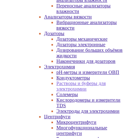
анализаторы влажности
Переносные анализаторы
влажности
Анализаторы вязкости
Вибрационные анализаторы
вязкости
Дозаторы
Дозаторы механические
Дозаторы электронные
Дозирование больших объёмов
жидкости
Наконечники для дозаторов
Электрохимия
pH-метры и измерители ОВП
Кондуктометры
Растворы и буферы для
электрохимии
Солемеры
Кислородомеры и измерители
TDS
Электроды для электрохимии
Центрифуги
Микроцентрифуги
Многофункциональные
центрифуги