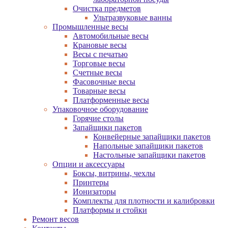
Очистка предметов
Ультразвуковые ванны
Промышленные весы
Автомобильные весы
Крановые весы
Весы с печатью
Торговые весы
Счетные весы
Фасовочные весы
Товарные весы
Платформенные весы
Упаковочное оборудование
Горячие столы
Запайщики пакетов
Конвейерные запайщики пакетов
Напольные запайщики пакетов
Настольные запайщики пакетов
Опции и аксессуары
Боксы, витрины, чехлы
Принтеры
Ионизаторы
Комплекты для плотности и калибровки
Платформы и стойки
Ремонт весов