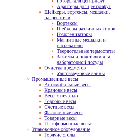
Роторы для центрифуг
Адаптеры для центрифуг
Шейкеры, вортексы, мешалки,
нагреватели
Вортексы
Шейкеры различных типов
Гомогенизаторы
Магнитные мешалки и
нагреватели
Твердотельные термостаты
Зажимы и подставки для
лабораторной посуды
Очистка предметов
Ультразвуковые ванны
Промышленные весы
Автомобильные весы
Крановые весы
Весы с печатью
Торговые весы
Счетные весы
Фасовочные весы
Товарные весы
Платформенные весы
Упаковочное оборудование
Горячие столы