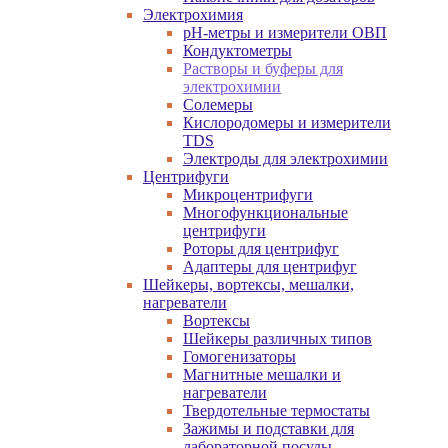
Электрохимия
pH-метры и измерители ОВП
Кондуктометры
Растворы и буферы для
электрохимии
Солемеры
Кислородомеры и измерители
TDS
Электроды для электрохимии
Центрифуги
Микроцентрифуги
Многофункциональные
центрифуги
Роторы для центрифуг
Адаптеры для центрифуг
Шейкеры, вортексы, мешалки,
нагреватели
Вортексы
Шейкеры различных типов
Гомогенизаторы
Магнитные мешалки и
нагреватели
Твердотельные термостаты
Зажимы и подставки для
лабораторной посуды