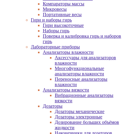
Компараторы массы
Микровесы
Портативные весы
Гири и наборы гирь
Гири высокоточные
Наборы гирь
Поверка и калибровка гирь и наборов
гирь
Лабораторные приборы
Анализаторы влажности
Аксессуары для анализаторов
влажности
Многофункциональные
анализаторы влажности
Переносные анализаторы
влажности
Анализаторы вязкости
Вибрационные анализаторы
вязкости
Дозаторы
Дозаторы механические
Дозаторы электронные
Дозирование больших объёмов
жидкости
Наконечники для дозаторов