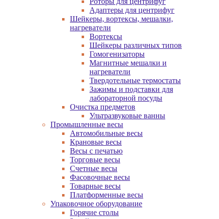
Роторы для центрифуг
Адаптеры для центрифуг
Шейкеры, вортексы, мешалки,
нагреватели
Вортексы
Шейкеры различных типов
Гомогенизаторы
Магнитные мешалки и
нагреватели
Твердотельные термостаты
Зажимы и подставки для
лабораторной посуды
Очистка предметов
Ультразвуковые ванны
Промышленные весы
Автомобильные весы
Крановые весы
Весы с печатью
Торговые весы
Счетные весы
Фасовочные весы
Товарные весы
Платформенные весы
Упаковочное оборудование
Горячие столы