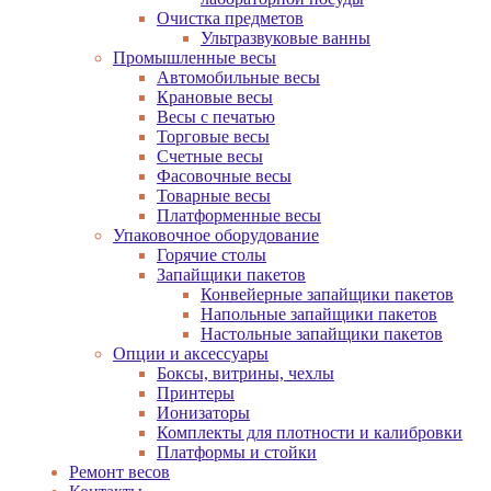
Очистка предметов
Ультразвуковые ванны
Промышленные весы
Автомобильные весы
Крановые весы
Весы с печатью
Торговые весы
Счетные весы
Фасовочные весы
Товарные весы
Платформенные весы
Упаковочное оборудование
Горячие столы
Запайщики пакетов
Конвейерные запайщики пакетов
Напольные запайщики пакетов
Настольные запайщики пакетов
Опции и аксессуары
Боксы, витрины, чехлы
Принтеры
Ионизаторы
Комплекты для плотности и калибровки
Платформы и стойки
Ремонт весов