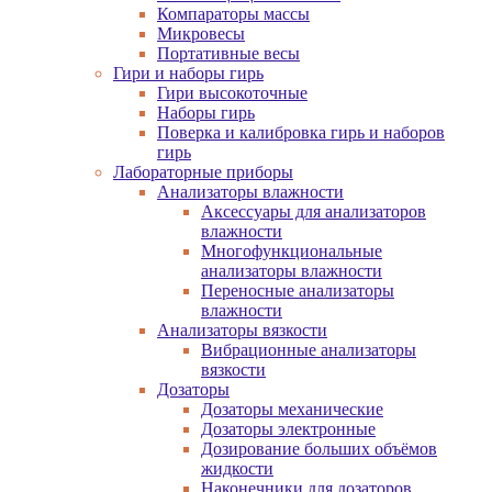
Компараторы массы
Микровесы
Портативные весы
Гири и наборы гирь
Гири высокоточные
Наборы гирь
Поверка и калибровка гирь и наборов
гирь
Лабораторные приборы
Анализаторы влажности
Аксессуары для анализаторов
влажности
Многофункциональные
анализаторы влажности
Переносные анализаторы
влажности
Анализаторы вязкости
Вибрационные анализаторы
вязкости
Дозаторы
Дозаторы механические
Дозаторы электронные
Дозирование больших объёмов
жидкости
Наконечники для дозаторов