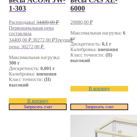
весы ACOM JW-
весы CAS XE-
1-303
6000
Распродажа!
34400,00
₽
20880,00
₽
Первоначальная цена
Максимальная нагрузка:
6
составляла
кг
34400,00 ₽.
30272,00
₽
Текущая
Дискретность:
0,1 г
цена: 30272,00 ₽.
Калибровка:
внешняя
Класс точности:
(II)
Максимальная нагрузка:
высокий
300 г
Дискретность:
0,001 г
Калибровка:
внешняя
Класс точности:
(II)
высокий
В корзину
В корзину
Запросить счет
Запросить счет