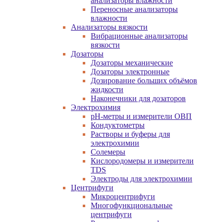
анализаторы влажности
Переносные анализаторы
влажности
Анализаторы вязкости
Вибрационные анализаторы
вязкости
Дозаторы
Дозаторы механические
Дозаторы электронные
Дозирование больших объёмов
жидкости
Наконечники для дозаторов
Электрохимия
pH-метры и измерители ОВП
Кондуктометры
Растворы и буферы для
электрохимии
Солемеры
Кислородомеры и измерители
TDS
Электроды для электрохимии
Центрифуги
Микроцентрифуги
Многофункциональные
центрифуги