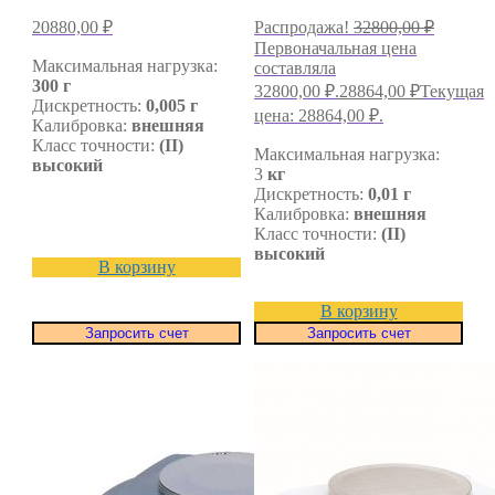
20880,00
₽
Распродажа!
32800,00
₽
Первоначальная цена
Максимальная нагрузка:
составляла
300 г
32800,00 ₽.
28864,00
₽
Текущая
Дискретность:
0,005 г
цена: 28864,00 ₽.
Калибровка:
внешняя
Класс точности:
(II)
Максимальная нагрузка:
высокий
3
кг
Дискретность:
0,01 г
Калибровка:
внешняя
Класс точности:
(II)
высокий
В корзину
В корзину
Запросить счет
Запросить счет