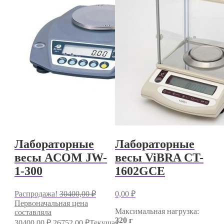
Лабораторные
Лабораторные
весы ACOM JW-
весы ViBRA CT-
1-300
1602GCE
Распродажа!
30400,00
₽
0,00
₽
Первоначальная цена
Максимальная нагрузка:
составляла
320 г
30400,00 ₽.
26752,00
₽
Текущая