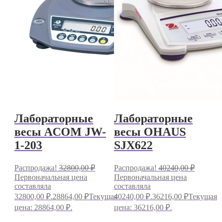
Лабораторные
Лабораторные
весы ACOM JW-
весы OHAUS
1-203
SJX622
Распродажа!
32800,00
₽
Распродажа!
40240,00
₽
Первоначальная цена
Первоначальная цена
составляла
составляла
32800,00 ₽.
28864,00
₽
Текущая
40240,00 ₽.
36216,00
₽
Текущая
цена: 28864,00 ₽.
цена: 36216,00 ₽.