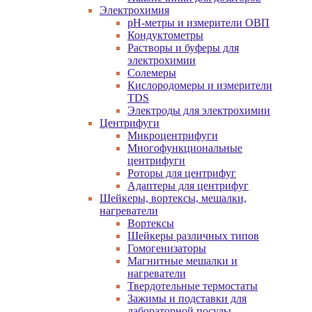
Электрохимия
pH-метры и измерители ОВП
Кондуктометры
Растворы и буферы для
электрохимии
Солемеры
Кислородомеры и измерители
TDS
Электроды для электрохимии
Центрифуги
Микроцентрифуги
Многофункциональные
центрифуги
Роторы для центрифуг
Адаптеры для центрифуг
Шейкеры, вортексы, мешалки,
нагреватели
Вортексы
Шейкеры различных типов
Гомогенизаторы
Магнитные мешалки и
нагреватели
Твердотельные термостаты
Зажимы и подставки для
лабораторной посуды