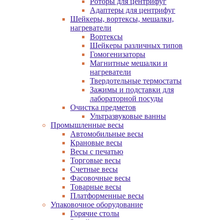
Роторы для центрифуг
Адаптеры для центрифуг
Шейкеры, вортексы, мешалки,
нагреватели
Вортексы
Шейкеры различных типов
Гомогенизаторы
Магнитные мешалки и
нагреватели
Твердотельные термостаты
Зажимы и подставки для
лабораторной посуды
Очистка предметов
Ультразвуковые ванны
Промышленные весы
Автомобильные весы
Крановые весы
Весы с печатью
Торговые весы
Счетные весы
Фасовочные весы
Товарные весы
Платформенные весы
Упаковочное оборудование
Горячие столы