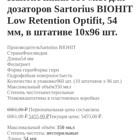
дозаторов Sartorius BIOHIT
Low Retention Optifit, 54
мм, в штативе 10х96 шт.
Производитель
Sartorius BIOHIT
Страна
Финляндия
Длина
54 мм
Фильтр
нет
Форма гири
Форма гири
Гидрофобная поверхность
есть
Количество в упаковке
960 шт. (10 штативов х 96 шт.)
Максимальный объём
350 мкл
Степень чистоты
нестерильные
Упаковка
штативы в пластиковых коробках
6061,00
₽
Первоначальная цена составляла
6061,00 ₽.
5455,00
₽
Текущая цена: 5455,00 ₽.
Максимальный объём:
350 мкл
Степень чистоты:
нестерильные
Длина:
54 мм