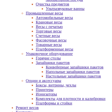
Очистка предметов
Ультразвуковые ванны
Промышленные весы
Автомобильные весы
Крановые весы
Весы с печатью
Торговые весы
Счетные весы
Фасовочные весы
Товарные весы
Платформенные весы
Упаковочное оборудование
Горячие столы
Запайщики пакетов
Конвейерные запайщики пакетов
Напольные запайщики пакетов
Настольные запайщики пакетов
Опции и аксессуары
Боксы, витрины, чехлы
Принтеры
Ионизаторы
Комплекты для плотности и калибровки
Платформы и стойки
Ремонт весов