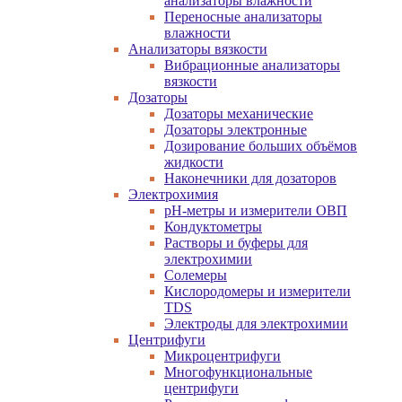
анализаторы влажности
Переносные анализаторы
влажности
Анализаторы вязкости
Вибрационные анализаторы
вязкости
Дозаторы
Дозаторы механические
Дозаторы электронные
Дозирование больших объёмов
жидкости
Наконечники для дозаторов
Электрохимия
pH-метры и измерители ОВП
Кондуктометры
Растворы и буферы для
электрохимии
Солемеры
Кислородомеры и измерители
TDS
Электроды для электрохимии
Центрифуги
Микроцентрифуги
Многофункциональные
центрифуги