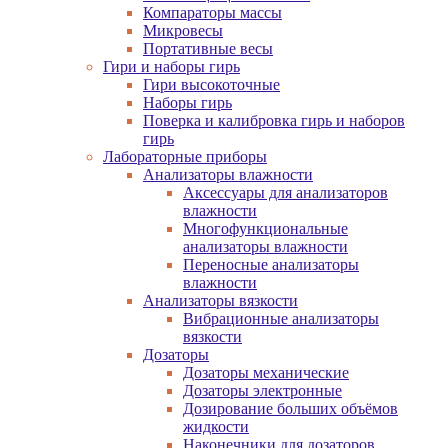
Компараторы массы
Микровесы
Портативные весы
Гири и наборы гирь
Гири высокоточные
Наборы гирь
Поверка и калибровка гирь и наборов
гирь
Лабораторные приборы
Анализаторы влажности
Аксессуары для анализаторов
влажности
Многофункциональные
анализаторы влажности
Переносные анализаторы
влажности
Анализаторы вязкости
Вибрационные анализаторы
вязкости
Дозаторы
Дозаторы механические
Дозаторы электронные
Дозирование больших объёмов
жидкости
Наконечники для дозаторов