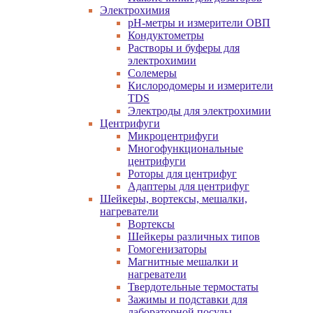
Электрохимия
pH-метры и измерители ОВП
Кондуктометры
Растворы и буферы для
электрохимии
Солемеры
Кислородомеры и измерители
TDS
Электроды для электрохимии
Центрифуги
Микроцентрифуги
Многофункциональные
центрифуги
Роторы для центрифуг
Адаптеры для центрифуг
Шейкеры, вортексы, мешалки,
нагреватели
Вортексы
Шейкеры различных типов
Гомогенизаторы
Магнитные мешалки и
нагреватели
Твердотельные термостаты
Зажимы и подставки для
лабораторной посуды