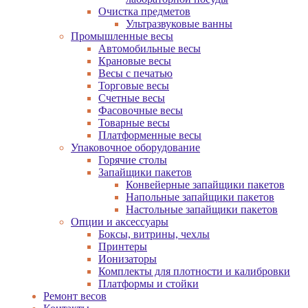
Очистка предметов
Ультразвуковые ванны
Промышленные весы
Автомобильные весы
Крановые весы
Весы с печатью
Торговые весы
Счетные весы
Фасовочные весы
Товарные весы
Платформенные весы
Упаковочное оборудование
Горячие столы
Запайщики пакетов
Конвейерные запайщики пакетов
Напольные запайщики пакетов
Настольные запайщики пакетов
Опции и аксессуары
Боксы, витрины, чехлы
Принтеры
Ионизаторы
Комплекты для плотности и калибровки
Платформы и стойки
Ремонт весов