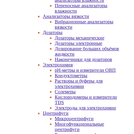
анализаторы влажности
Переносные анализаторы
влажности
Анализаторы вязкости
Вибрационные анализаторы
вязкости
Дозаторы
Дозаторы механические
Дозаторы электронные
Дозирование больших объёмов
жидкости
Наконечники для дозаторов
Электрохимия
pH-метры и измерители ОВП
Кондуктометры
Растворы и буферы для
электрохимии
Солемеры
Кислородомеры и измерители
TDS
Электроды для электрохимии
Центрифуги
Микроцентрифуги
Многофункциональные
центрифуги