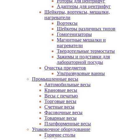
Роторы для центрифуг
Адаптеры для центрифуг
Шейкеры, вортексы, мешалки,
нагреватели
Вортексы
Шейкеры различных типов
Гомогенизаторы
Магнитные мешалки и
нагреватели
Твердотельные термостаты
Зажимы и подставки для
лабораторной посуды
Очистка предметов
Ультразвуковые ванны
Промышленные весы
Автомобильные весы
Крановые весы
Весы с печатью
Торговые весы
Счетные весы
Фасовочные весы
Товарные весы
Платформенные весы
Упаковочное оборудование
Горячие столы