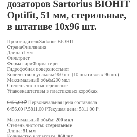
дозаторов Sartorius BIOHIT
Optifit, 51 мм, стерильные,
в штативе 10х96 шт.
Производитель
Sartorius BIOHIT
Страна
Финляндия
Длина
51 мм
Фильтр
нет
Форма гири
Форма гири
Гидрофобная поверхность
нет
Количество в упаковке
960 шт. (10 штативов х 96 шт.)
Максимальный объём
200 мкл
Степень чистоты
стерильные
Упаковка
штативы в пластиковых коробках
6456,00
₽
Первоначальная цена составляла
6456,00 ₽.
5811,00
₽
Текущая цена: 5811,00 ₽.
Максимальный объём:
200 мкл
Степень чистоты:
стерильные
Длина:
51 мм
Количество в упаковке:
960 шт.