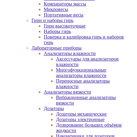
Компараторы массы
Микровесы
Портативные весы
Гири и наборы гирь
Гири высокоточные
Наборы гирь
Поверка и калибровка гирь и наборов
гирь
Лабораторные приборы
Анализаторы влажности
Аксессуары для анализаторов
влажности
Многофункциональные
анализаторы влажности
Переносные анализаторы
влажности
Анализаторы вязкости
Вибрационные анализаторы
вязкости
Дозаторы
Дозаторы механические
Дозаторы электронные
Дозирование больших объёмов
жидкости
Наконечники для дозаторов