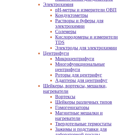
Электрохимия
pH-метры и измерители ОВП
Кондуктометры
Растворы и буферы для
электрохимии
Солемеры
Кислородомеры и измерители
TDS
Электроды для электрохимии
Центрифуги
Микроцентрифуги
Многофункциональные
центрифуги
Роторы для центрифуг
Адаптеры для центрифуг
Шейкеры, вортексы, мешалки,
нагреватели
Вортексы
Шейкеры различных типов
Гомогенизаторы
Магнитные мешалки и
нагреватели
Твердотельные термостаты
Зажимы и подставки для
лабораторной посуды