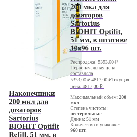
200 мкл для
дозаторов
Sartorius
BIOHIT Optifit,
51 мм, в штативе
10х96 шт.
Распродажа!
5353,00
₽
Первоначальная цена
составляла
5353,00 ₽.
4817,00
₽
Текущая
цена: 4817,00 ₽.
Наконечники
Максимальный объём:
200
200 мкл для
мкл
Степень чистоты:
дозаторов
нестерильные
Sartorius
Длина:
51 мм
Количество в упаковке:
BIOHIT Optifit
960 шт.
Refill, 51 мм, в