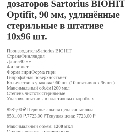
дозаторов Sartorius BIOHIT
Optifit, 90 мм, удлинённые
стерильные в штативе
10х96 шт.
Производитель
Sartorius BIOHIT
Страна
Финляндия
Длина
90 мм
Фильтр
нет
Форма гири
Форма гири
Гидрофобная поверхность
нет
Количество в упаковке
960 шт. (10 штативов х 96 шт.)
Максимальный объём
1200 мкл
Степень чистоты
стерильные
Упаковка
штативы в пластиковых коробках
8581,00
₽
Первоначальная цена составляла
8581,00 ₽.
7723,00
₽
Текущая цена: 7723,00 ₽.
Максимальный объём:
1200 мкл
Степень чистоты:
стерильные