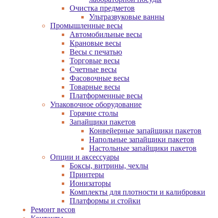
Очистка предметов
Ультразвуковые ванны
Промышленные весы
Автомобильные весы
Крановые весы
Весы с печатью
Торговые весы
Счетные весы
Фасовочные весы
Товарные весы
Платформенные весы
Упаковочное оборудование
Горячие столы
Запайщики пакетов
Конвейерные запайщики пакетов
Напольные запайщики пакетов
Настольные запайщики пакетов
Опции и аксессуары
Боксы, витрины, чехлы
Принтеры
Ионизаторы
Комплекты для плотности и калибровки
Платформы и стойки
Ремонт весов