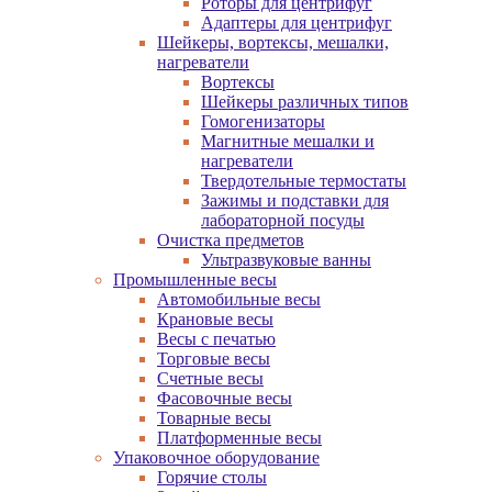
Роторы для центрифуг
Адаптеры для центрифуг
Шейкеры, вортексы, мешалки,
нагреватели
Вортексы
Шейкеры различных типов
Гомогенизаторы
Магнитные мешалки и
нагреватели
Твердотельные термостаты
Зажимы и подставки для
лабораторной посуды
Очистка предметов
Ультразвуковые ванны
Промышленные весы
Автомобильные весы
Крановые весы
Весы с печатью
Торговые весы
Счетные весы
Фасовочные весы
Товарные весы
Платформенные весы
Упаковочное оборудование
Горячие столы