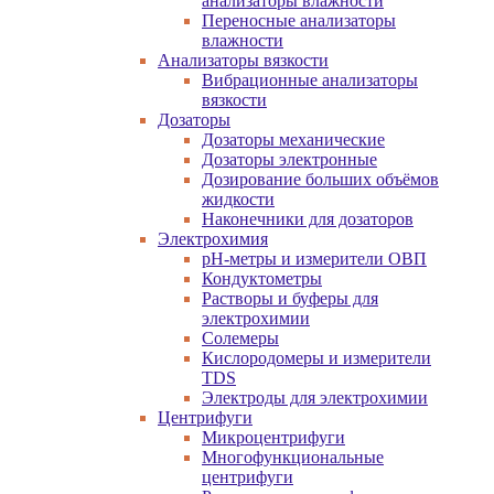
анализаторы влажности
Переносные анализаторы
влажности
Анализаторы вязкости
Вибрационные анализаторы
вязкости
Дозаторы
Дозаторы механические
Дозаторы электронные
Дозирование больших объёмов
жидкости
Наконечники для дозаторов
Электрохимия
pH-метры и измерители ОВП
Кондуктометры
Растворы и буферы для
электрохимии
Солемеры
Кислородомеры и измерители
TDS
Электроды для электрохимии
Центрифуги
Микроцентрифуги
Многофункциональные
центрифуги