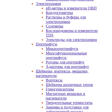
Электрохимия
pH-метры и измерители ОВП
Кондуктометры
Растворы и буферы для
электрохимии
Солемеры
Кислородомеры и измерители
TDS
Электроды для электрохимии
Центрифуги
Микроцентрифуги
Многофункциональные
центрифуги
Роторы для центрифуг
Адаптеры для центрифуг
Шейкеры, вортексы, мешалки,
нагреватели
Вортексы
Шейкеры различных типов
Гомогенизаторы
Магнитные мешалки и
нагреватели
Твердотельные термостаты
Зажимы и подставки для
лабораторной посуды