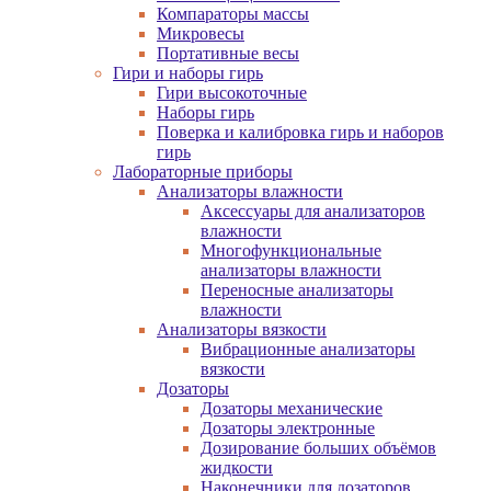
Компараторы массы
Микровесы
Портативные весы
Гири и наборы гирь
Гири высокоточные
Наборы гирь
Поверка и калибровка гирь и наборов
гирь
Лабораторные приборы
Анализаторы влажности
Аксессуары для анализаторов
влажности
Многофункциональные
анализаторы влажности
Переносные анализаторы
влажности
Анализаторы вязкости
Вибрационные анализаторы
вязкости
Дозаторы
Дозаторы механические
Дозаторы электронные
Дозирование больших объёмов
жидкости
Наконечники для дозаторов