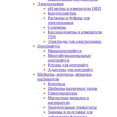
Электрохимия
pH-метры и измерители ОВП
Кондуктометры
Растворы и буферы для
электрохимии
Солемеры
Кислородомеры и измерители
TDS
Электроды для электрохимии
Центрифуги
Микроцентрифуги
Многофункциональные
центрифуги
Роторы для центрифуг
Адаптеры для центрифуг
Шейкеры, вортексы, мешалки,
нагреватели
Вортексы
Шейкеры различных типов
Гомогенизаторы
Магнитные мешалки и
нагреватели
Твердотельные термостаты
Зажимы и подставки для
лабораторной посуды