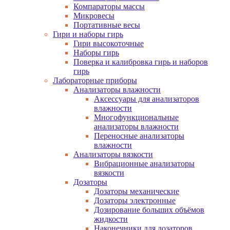
Компараторы массы
Микровесы
Портативные весы
Гири и наборы гирь
Гири высокоточные
Наборы гирь
Поверка и калибровка гирь и наборов
гирь
Лабораторные приборы
Анализаторы влажности
Аксессуары для анализаторов
влажности
Многофункциональные
анализаторы влажности
Переносные анализаторы
влажности
Анализаторы вязкости
Вибрационные анализаторы
вязкости
Дозаторы
Дозаторы механические
Дозаторы электронные
Дозирование больших объёмов
жидкости
Наконечники для дозаторов