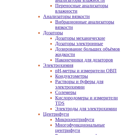
анализаторы влажности
Переносные анализаторы
влажности
Анализаторы вязкости
Вибрационные анализаторы
вязкости
Дозаторы
Дозаторы механические
Дозаторы электронные
Дозирование больших объёмов
жидкости
Наконечники для дозаторов
Электрохимия
pH-метры и измерители ОВП
Кондуктометры
Растворы и буферы для
электрохимии
Солемеры
Кислородомеры и измерители
TDS
Электроды для электрохимии
Центрифуги
Микроцентрифуги
Многофункциональные
центрифуги