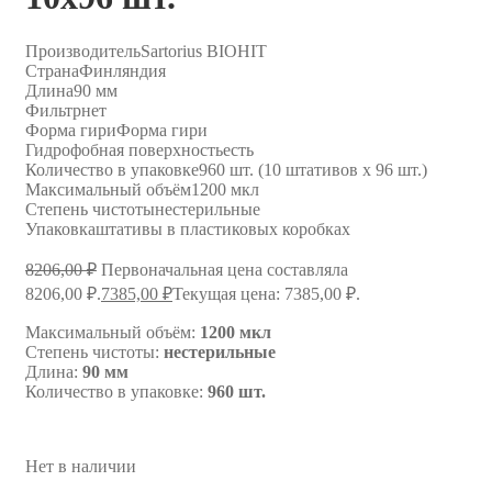
Производитель
Sartorius BIOHIT
Страна
Финляндия
Длина
90 мм
Фильтр
нет
Форма гири
Форма гири
Гидрофобная поверхность
есть
Количество в упаковке
960 шт. (10 штативов х 96 шт.)
Максимальный объём
1200 мкл
Степень чистоты
нестерильные
Упаковка
штативы в пластиковых коробках
8206,00
₽
Первоначальная цена составляла
8206,00 ₽.
7385,00
₽
Текущая цена: 7385,00 ₽.
Максимальный объём:
1200 мкл
Степень чистоты:
нестерильные
Длина:
90 мм
Количество в упаковке:
960 шт.
Нет в наличии