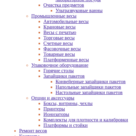
Очистка предметов
Ультразвуковые ванны
Промышленные весы
Автомобильные весы
Крановые весы
Весы с печатью
Торговые весы
Счетные весы
Фасовочные весы
Товарные весы
Платформенные весы
Упаковочное оборудование
Горячие столы
Запайщики пакетов
Конвейерные запайщики пакетов
Напольные запайщики пакетов
Настольные запайщики пакетов
Опции и аксессуары
Боксы, витрины, чехлы
Принтеры
Ионизаторы
Комплекты для плотности и калибровки
Платформы и стойки
Ремонт весов