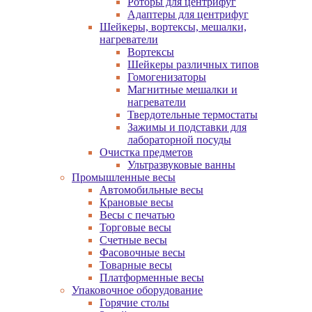
Роторы для центрифуг
Адаптеры для центрифуг
Шейкеры, вортексы, мешалки,
нагреватели
Вортексы
Шейкеры различных типов
Гомогенизаторы
Магнитные мешалки и
нагреватели
Твердотельные термостаты
Зажимы и подставки для
лабораторной посуды
Очистка предметов
Ультразвуковые ванны
Промышленные весы
Автомобильные весы
Крановые весы
Весы с печатью
Торговые весы
Счетные весы
Фасовочные весы
Товарные весы
Платформенные весы
Упаковочное оборудование
Горячие столы