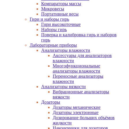
Компараторы массы
Микровесы
Портативные весы
Гири и наборы гирь
Гири высокоточные
Наборы гирь
Поверка и калибровка гирь и наборов
гирь
Лабораторные приборы
Анализаторы влажности
Аксессуары для анализаторов
влажности
Многофункциональные
анализаторы влажности
Переносные анализаторы
влажности
Анализаторы вязкости
Вибрационные анализаторы
вязкости
Дозаторы
Дозаторы механические
Дозаторы электронные
Дозирование больших объёмов
жидкости
Наконечники для дозаторов