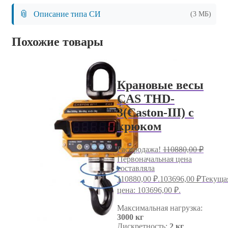
📎
Описание типа СИ
(3 МБ)
Похожие товары
Крановые весы
CAS THD-
3(Caston-III) с
крюком
Распродажа!
110880,00
₽
Первоначальная цена
составляла
110880,00 ₽.
103696,00
₽
Текуща
цена: 103696,00 ₽.
Максимальная нагрузка:
3000 кг
Дискретность:
2 кг