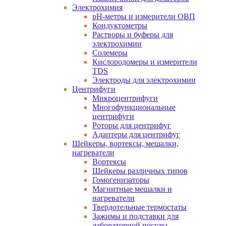
Электрохимия
pH-метры и измерители ОВП
Кондуктометры
Растворы и буферы для
электрохимии
Солемеры
Кислородомеры и измерители
TDS
Электроды для электрохимии
Центрифуги
Микроцентрифуги
Многофункциональные
центрифуги
Роторы для центрифуг
Адаптеры для центрифуг
Шейкеры, вортексы, мешалки,
нагреватели
Вортексы
Шейкеры различных типов
Гомогенизаторы
Магнитные мешалки и
нагреватели
Твердотельные термостаты
Зажимы и подставки для
лабораторной посуды