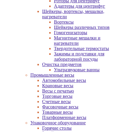
Роторы для центрифуг
Адаптеры для центрифуг
Шейкеры, вортексы, мешалки,
нагреватели
Вортексы
Шейкеры различных типов
Гомогенизаторы
Магнитные мешалки и
нагреватели
Твердотельные термостаты
Зажимы и подставки для
лабораторной посуды
Очистка предметов
Ультразвуковые ванны
Промышленные весы
Автомобильные весы
Крановые весы
Весы с печатью
Торговые весы
Счетные весы
Фасовочные весы
Товарные весы
Платформенные весы
Упаковочное оборудование
Горячие столы