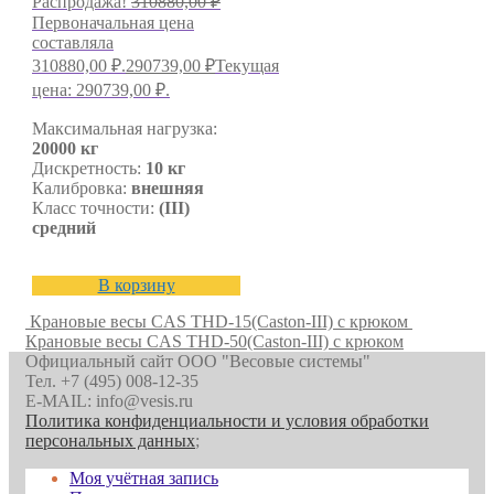
Распродажа!
310880,00
₽
Первоначальная цена
составляла
310880,00 ₽.
290739,00
₽
Текущая
цена: 290739,00 ₽.
Максимальная нагрузка:
20000 кг
Дискретность:
10 кг
Калибровка:
внешняя
Класс точности:
(III)
средний
В корзину
Крановые весы CAS THD-15(Caston-III) с крюком
Крановые весы CAS THD-50(Caston-III) с крюком
Официальный сайт ООО "Весовые системы"
Тел. +7 (495) 008-12-35
E-MAIL: info@vesis.ru
Политика конфиденциальности и условия обработки
персональных данных
;
Моя учётная запись