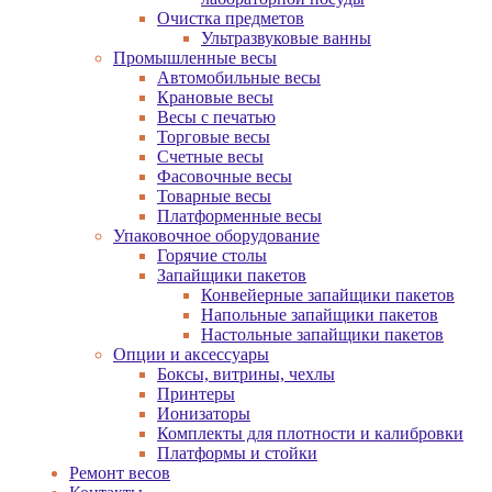
Очистка предметов
Ультразвуковые ванны
Промышленные весы
Автомобильные весы
Крановые весы
Весы с печатью
Торговые весы
Счетные весы
Фасовочные весы
Товарные весы
Платформенные весы
Упаковочное оборудование
Горячие столы
Запайщики пакетов
Конвейерные запайщики пакетов
Напольные запайщики пакетов
Настольные запайщики пакетов
Опции и аксессуары
Боксы, витрины, чехлы
Принтеры
Ионизаторы
Комплекты для плотности и калибровки
Платформы и стойки
Ремонт весов