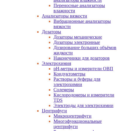
анализаторы влажности
Переносные анализаторы
влажности
Анализаторы вязкости
Вибрационные анализаторы
вязкости
Дозаторы
Дозаторы механические
Дозаторы электронные
Дозирование больших объёмов
жидкости
Наконечники для дозаторов
Электрохимия
pH-метры и измерители ОВП
Кондуктометры
Растворы и буферы для
электрохимии
Солемеры
Кислородомеры и измерители
TDS
Электроды для электрохимии
Центрифуги
Микроцентрифуги
Многофункциональные
центрифуги