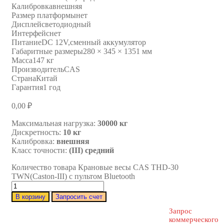
Калибровка
внешняя
Размер платформы
нет
Дисплей
светодиодный
Интерфейс
нет
Питание
DC 12V,сменный аккумулятор
Габаритные размеры
280 × 345 × 1351 мм
Масса
147 кг
Производитель
CAS
Страна
Китай
Гарантия
1 год
0,00
₽
Максимальная нагрузка:
30000 кг
Дискретность:
10 кг
Калибровка:
внешняя
Класс точности:
(III) средний
Количество товара Крановые весы CAS THD-30
TWN(Caston-III) с пультом Bluetooth
В корзину
Запросить счет
Запрос
коммерческого