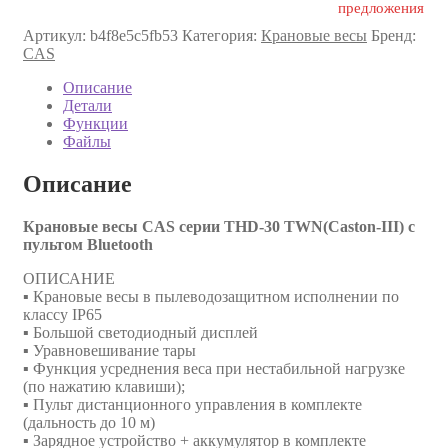
предложения
Артикул:
b4f8e5c5fb53
Категория:
Крановые весы
Бренд:
CAS
Описание
Детали
Функции
Файлы
Описание
Крановые весы CAS серии THD-30 TWN(Caston-III) с
пультом Bluetooth
ОПИСАНИЕ
▪ Крановые весы в пылеводозащитном исполнении по
классу IP65
▪ Большой светодиодный дисплей
▪ Уравновешивание тары
▪ Функция усреднения веса при нестабильной нагрузке
(по нажатию клавиши);
▪ Пульт дистанционного управления в комплекте
(дальность до 10 м)
▪ Зарядное устройство + аккумулятор в комплекте