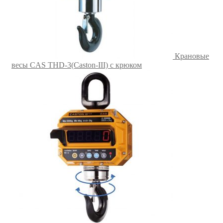
Крановые
весы CAS THD-3(Caston-III) с крюком