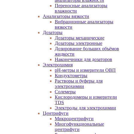
анализаторы влажности
Переносные анализаторы
влажности
Анализаторы вязкости
Вибрационные анализаторы
вязкости
Дозаторы
Дозаторы механические
Дозаторы электронные
Дозирование больших объёмов
жидкости
Наконечники для дозаторов
Электрохимия
pH-метры и измерители ОВП
Кондуктометры
Растворы и буферы для
электрохимии
Солемеры
Кислородомеры и измерители
TDS
Электроды для электрохимии
Центрифуги
Микроцентрифуги
Многофункциональные
центрифуги