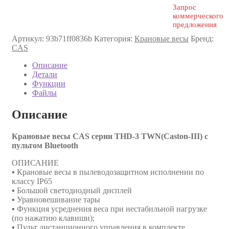
Запрос
коммерческого
предложения
Артикул:
93b71ff0836b
Категория:
Крановые весы
Бренд:
CAS
Описание
Детали
Функции
Файлы
Описание
Крановые весы CAS серии THD-3 TWN(Caston-III) с
пультом Bluetooth
ОПИСАНИЕ
▪ Крановые весы в пылеводозащитном исполнении по
классу IP65
▪ Большой светодиодный дисплей
▪ Уравновешивание тары
▪ Функция усреднения веса при нестабильной нагрузке
(по нажатию клавиши);
▪ Пульт дистанционного управления в комплекте