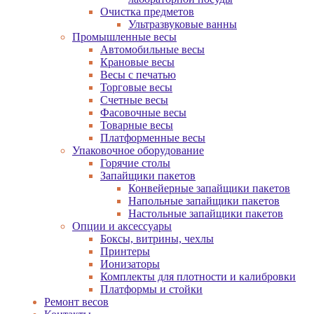
Очистка предметов
Ультразвуковые ванны
Промышленные весы
Автомобильные весы
Крановые весы
Весы с печатью
Торговые весы
Счетные весы
Фасовочные весы
Товарные весы
Платформенные весы
Упаковочное оборудование
Горячие столы
Запайщики пакетов
Конвейерные запайщики пакетов
Напольные запайщики пакетов
Настольные запайщики пакетов
Опции и аксессуары
Боксы, витрины, чехлы
Принтеры
Ионизаторы
Комплекты для плотности и калибровки
Платформы и стойки
Ремонт весов