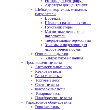
Роторы для центрифуг
Адаптеры для центрифуг
Шейкеры, вортексы, мешалки,
нагреватели
Вортексы
Шейкеры различных типов
Гомогенизаторы
Магнитные мешалки и
нагреватели
Твердотельные термостаты
Зажимы и подставки для
лабораторной посуды
Очистка предметов
Ультразвуковые ванны
Промышленные весы
Автомобильные весы
Крановые весы
Весы с печатью
Торговые весы
Счетные весы
Фасовочные весы
Товарные весы
Платформенные весы
Упаковочное оборудование
Горячие столы