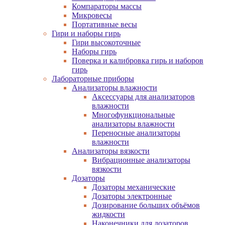
Компараторы массы
Микровесы
Портативные весы
Гири и наборы гирь
Гири высокоточные
Наборы гирь
Поверка и калибровка гирь и наборов
гирь
Лабораторные приборы
Анализаторы влажности
Аксессуары для анализаторов
влажности
Многофункциональные
анализаторы влажности
Переносные анализаторы
влажности
Анализаторы вязкости
Вибрационные анализаторы
вязкости
Дозаторы
Дозаторы механические
Дозаторы электронные
Дозирование больших объёмов
жидкости
Наконечники для дозаторов