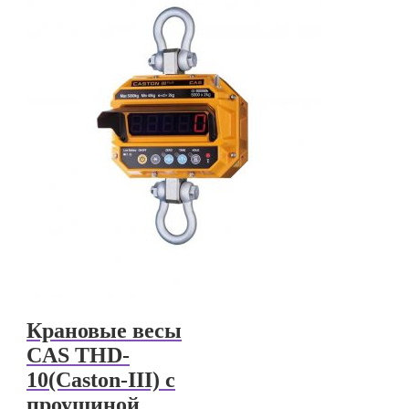
Крановые весы
CAS THD-
10(Caston-III) с
проушиной