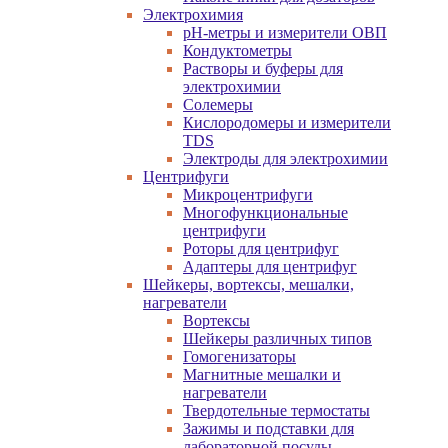
Электрохимия
pH-метры и измерители ОВП
Кондуктометры
Растворы и буферы для
электрохимии
Солемеры
Кислородомеры и измерители
TDS
Электроды для электрохимии
Центрифуги
Микроцентрифуги
Многофункциональные
центрифуги
Роторы для центрифуг
Адаптеры для центрифуг
Шейкеры, вортексы, мешалки,
нагреватели
Вортексы
Шейкеры различных типов
Гомогенизаторы
Магнитные мешалки и
нагреватели
Твердотельные термостаты
Зажимы и подставки для
лабораторной посуды