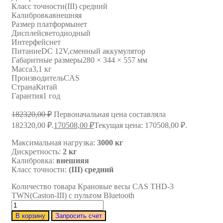
Класс точности
(III) средний
Калибровка
внешняя
Размер платформы
нет
Дисплей
светодиодный
Интерфейс
нет
Питание
DC 12V,сменный аккумулятор
Габаритные размеры
280 × 344 × 557 мм
Масса
3,1 кг
Производитель
CAS
Страна
Китай
Гарантия
1 год
182320,00
₽
Первоначальная цена составляла
182320,00 ₽.
170508,00
₽
Текущая цена: 170508,00 ₽.
Максимальная нагрузка:
3000 кг
Дискретность:
2 кг
Калибровка:
внешняя
Класс точности:
(III) средний
Количество товара Крановые весы CAS THD-3
TWN(Caston-III) с пультом Bluetooth
В корзину
Запросить счет