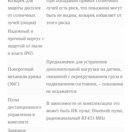
Козырек для
При попадании прямых солнечных
защиты дисплея
лучей есть риск, что показания могут
от солнечных
быть не видны, козырек избавляет от
лучей (опция)
этого риска
Надежный и
прочный корпус с
защитой от пыли
и влаги IP65
Предназначен для устранения
Поворотный
дополнительной нагрузки на датчик,
механизм крюка
связанной с перекручиванием груза в
(360˚)
подвешенном состоянии, – показания
не искажаются
Пульт
В зависимости от комплектации это
дистанционного
может быть ИК пульт, Bluetooth пульт,
управления в
радиоканальный RF433 MHz
комплекте
Зарядное