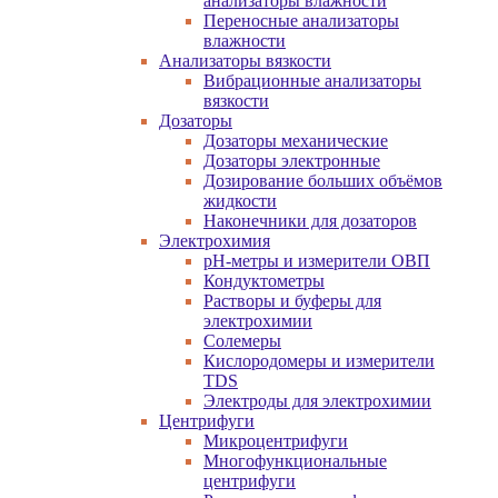
анализаторы влажности
Переносные анализаторы
влажности
Анализаторы вязкости
Вибрационные анализаторы
вязкости
Дозаторы
Дозаторы механические
Дозаторы электронные
Дозирование больших объёмов
жидкости
Наконечники для дозаторов
Электрохимия
pH-метры и измерители ОВП
Кондуктометры
Растворы и буферы для
электрохимии
Солемеры
Кислородомеры и измерители
TDS
Электроды для электрохимии
Центрифуги
Микроцентрифуги
Многофункциональные
центрифуги