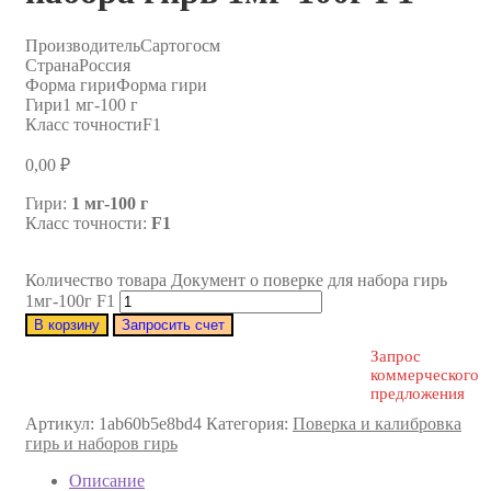
Производитель
Сартогосм
Страна
Россия
Форма гири
Форма гири
Гири
1 мг-100 г
Класс точности
F1
0,00
₽
Гири:
1 мг-100 г
Класс точности:
F1
Количество товара Документ о поверке для набора гирь
1мг-100г F1
В корзину
Запросить счет
Запрос
коммерческого
предложения
Артикул:
1ab60b5e8bd4
Категория:
Поверка и калибровка
гирь и наборов гирь
Описание