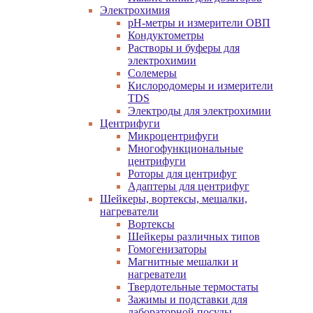
Электрохимия
pH-метры и измерители ОВП
Кондуктометры
Растворы и буферы для
электрохимии
Солемеры
Кислородомеры и измерители
TDS
Электроды для электрохимии
Центрифуги
Микроцентрифуги
Многофункциональные
центрифуги
Роторы для центрифуг
Адаптеры для центрифуг
Шейкеры, вортексы, мешалки,
нагреватели
Вортексы
Шейкеры различных типов
Гомогенизаторы
Магнитные мешалки и
нагреватели
Твердотельные термостаты
Зажимы и подставки для
лабораторной посуды