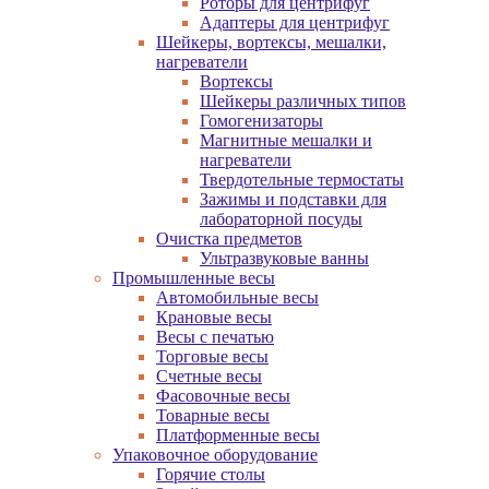
Роторы для центрифуг
Адаптеры для центрифуг
Шейкеры, вортексы, мешалки,
нагреватели
Вортексы
Шейкеры различных типов
Гомогенизаторы
Магнитные мешалки и
нагреватели
Твердотельные термостаты
Зажимы и подставки для
лабораторной посуды
Очистка предметов
Ультразвуковые ванны
Промышленные весы
Автомобильные весы
Крановые весы
Весы с печатью
Торговые весы
Счетные весы
Фасовочные весы
Товарные весы
Платформенные весы
Упаковочное оборудование
Горячие столы