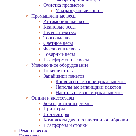
Очистка предметов
Ультразвуковые ванны
Промышленные весы
Автомобильные весы
Крановые весы
Весы с печатью
Торговые весы
Счетные весы
Фасовочные весы
Товарные весы
Платформенные весы
Упаковочное оборудование
Горячие столы
Запайщики пакетов
Конвейерные запайщики пакетов
Напольные запайщики пакетов
Настольные запайщики пакетов
Опции и аксессуары
Боксы, витрины, чехлы
Принтеры
Ионизаторы
Комплекты для плотности и калибровки
Платформы и стойки
Ремонт весов