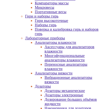
Компараторы массы
Микровесы
Портативные весы
Гири и наборы гирь
Гири высокоточные
Наборы гирь
Поверка и калибровка гирь и наборов
гирь
Лабораторные приборы
Анализаторы влажности
Аксессуары для анализаторов
влажности
Многофункциональные
анализаторы влажности
Переносные анализаторы
влажности
Анализаторы вязкости
Вибрационные анализаторы
вязкости
Дозаторы
Дозаторы механические
Дозаторы электронные
Дозирование больших объёмов
жидкости
Наконечники для дозаторов