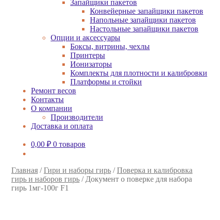
Запайщики пакетов
Конвейерные запайщики пакетов
Напольные запайщики пакетов
Настольные запайщики пакетов
Опции и аксессуары
Боксы, витрины, чехлы
Принтеры
Ионизаторы
Комплекты для плотности и калибровки
Платформы и стойки
Ремонт весов
Контакты
О компании
Производители
Доставка и оплата
0,00
₽
0 товаров
Главная
/
Гири и наборы гирь
/
Поверка и калибровка
гирь и наборов гирь
/
Документ о поверке для набора
гирь 1мг-100г F1