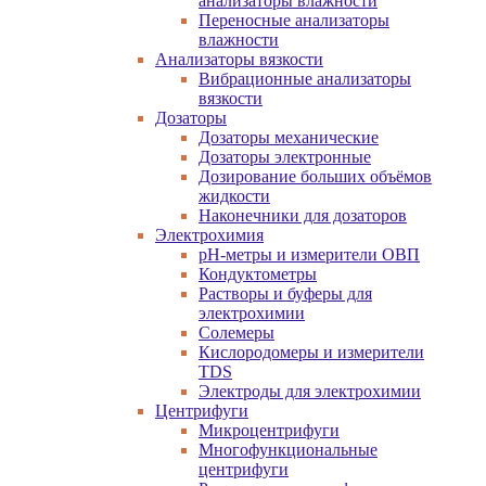
анализаторы влажности
Переносные анализаторы
влажности
Анализаторы вязкости
Вибрационные анализаторы
вязкости
Дозаторы
Дозаторы механические
Дозаторы электронные
Дозирование больших объёмов
жидкости
Наконечники для дозаторов
Электрохимия
pH-метры и измерители ОВП
Кондуктометры
Растворы и буферы для
электрохимии
Солемеры
Кислородомеры и измерители
TDS
Электроды для электрохимии
Центрифуги
Микроцентрифуги
Многофункциональные
центрифуги