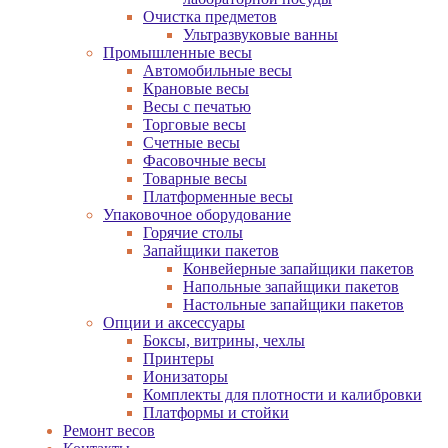
Очистка предметов
Ультразвуковые ванны
Промышленные весы
Автомобильные весы
Крановые весы
Весы с печатью
Торговые весы
Счетные весы
Фасовочные весы
Товарные весы
Платформенные весы
Упаковочное оборудование
Горячие столы
Запайщики пакетов
Конвейерные запайщики пакетов
Напольные запайщики пакетов
Настольные запайщики пакетов
Опции и аксессуары
Боксы, витрины, чехлы
Принтеры
Ионизаторы
Комплекты для плотности и калибровки
Платформы и стойки
Ремонт весов