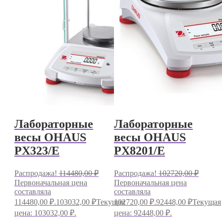
Лабораторные
Лабораторные
весы OHAUS
весы OHAUS
PX323/E
PX8201/E
Распродажа!
114480,00
₽
Распродажа!
102720,00
₽
Первоначальная цена
Первоначальная цена
составляла
составляла
114480,00 ₽.
103032,00
₽
Текущая
102720,00 ₽.
92448,00
₽
Текущая
цена: 103032,00 ₽.
цена: 92448,00 ₽.