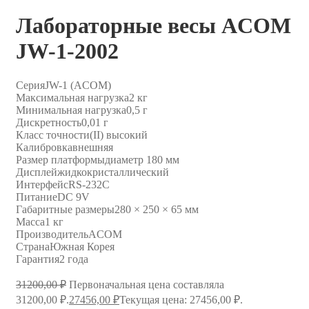
Лабораторные весы ACOM
JW-1-2002
Серия
JW-1 (ACOM)
Максимальная нагрузка
2 кг
Минимальная нагрузка
0,5 г
Дискретность
0,01 г
Класс точности
(II) высокий
Калибровка
внешняя
Размер платформы
диаметр 180 мм
Дисплей
жидкокристаллический
Интерфейс
RS-232C
Питание
DC 9V
Габаритные размеры
280 × 250 × 65 мм
Масса
1 кг
Производитель
ACOM
Страна
Южная Корея
Гарантия
2 года
31200,00
₽
Первоначальная цена составляла
31200,00 ₽.
27456,00
₽
Текущая цена: 27456,00 ₽.