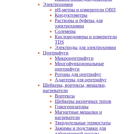
Электрохимия
pH-метры и измерители ОВП
Кондуктометры
Растворы и буферы для
электрохимии
Солемеры
Кислородомеры и измерители
TDS
Электроды для электрохимии
Центрифуги
Микроцентрифуги
Многофункциональные
центрифуги
Роторы для центрифуг
Адаптеры для центрифуг
Шейкеры, вортексы, мешалки,
нагреватели
Вортексы
Шейкеры различных типов
Гомогенизаторы
Магнитные мешалки и
нагреватели
Твердотельные термостаты
Зажимы и подставки для
лабораторной посуды