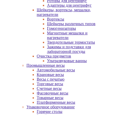
Роторы для центрифуг
Адаптеры для центрифуг
Шейкеры, вортексы, мешалки,
нагреватели
Вортексы
Шейкеры различных типов
Гомогенизаторы
Магнитные мешалки и
нагреватели
Твердотельные термостаты
Зажимы и подставки для
лабораторной посуды
Очистка предметов
Ультразвуковые ванны
Промышленные весы
Автомобильные весы
Крановые весы
Весы с печатью
Торговые весы
Счетные весы
Фасовочные весы
Товарные весы
Платформенные весы
Упаковочное оборудование
Горячие столы