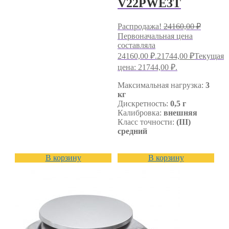
V22PWE3T
Распродажа!
24160,00
₽
Первоначальная цена
составляла
24160,00 ₽.
21744,00
₽
Текущая
цена: 21744,00 ₽.
Максимальная нагрузка:
3
кг
Дискретность:
0,5 г
Калибровка:
внешняя
Класс точности:
(III)
средний
В корзину
В корзину