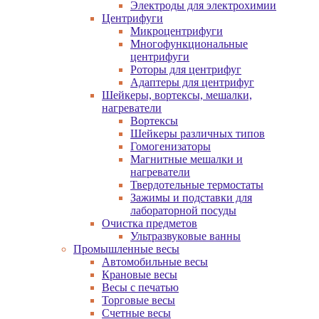
Электроды для электрохимии
Центрифуги
Микроцентрифуги
Многофункциональные
центрифуги
Роторы для центрифуг
Адаптеры для центрифуг
Шейкеры, вортексы, мешалки,
нагреватели
Вортексы
Шейкеры различных типов
Гомогенизаторы
Магнитные мешалки и
нагреватели
Твердотельные термостаты
Зажимы и подставки для
лабораторной посуды
Очистка предметов
Ультразвуковые ванны
Промышленные весы
Автомобильные весы
Крановые весы
Весы с печатью
Торговые весы
Счетные весы