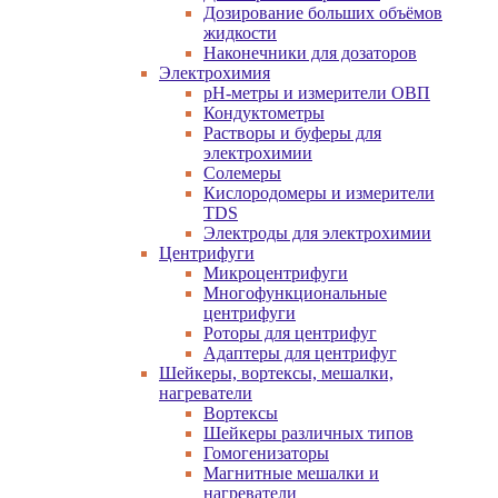
Дозирование больших объёмов
жидкости
Наконечники для дозаторов
Электрохимия
pH-метры и измерители ОВП
Кондуктометры
Растворы и буферы для
электрохимии
Солемеры
Кислородомеры и измерители
TDS
Электроды для электрохимии
Центрифуги
Микроцентрифуги
Многофункциональные
центрифуги
Роторы для центрифуг
Адаптеры для центрифуг
Шейкеры, вортексы, мешалки,
нагреватели
Вортексы
Шейкеры различных типов
Гомогенизаторы
Магнитные мешалки и
нагреватели