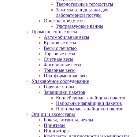
Твердотельные термостаты
Зажимы и подставки для
лабораторной посуды
Очистка предметов
Ультразвуковые ванны
Промышленные весы
Автомобильные весы
Крановые весы
Весы с печатью
Торговые весы
Счетные весы
Фасовочные весы
Товарные весы
Платформенные весы
Упаковочное оборудование
Горячие столы
Запайщики пакетов
Конвейерные запайщики пакетов
Напольные запайщики пакетов
Настольные запайщики пакетов
Опции и аксессуары
Боксы, витрины, чехлы
Принтеры
Ионизаторы
Комплекты для плотности и калибровки