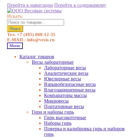
Перейти к навигации
Перейти к содержимому
Искать:
Поиск
Тел. +7 (495) 008-12-35
E-MAIL: info@vesis.ru
Меню
Каталог товаров
Весы лабораторные
Лабораторные весы
Аналитические весы
Ювелирные весы
Взрывобезопасные весы
Влагозащищенные весы
Компараторы массы
Микровесы
Портативные весы
Гири и наборы гирь
Гири высокоточные
Наборы гирь
Поверка и калибровка гирь и наборов
гирь