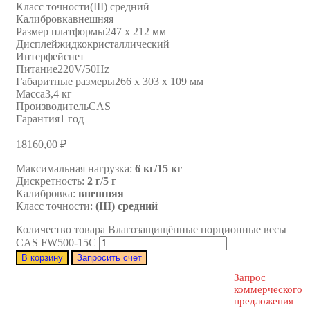
Класс точности
(III) средний
Калибровка
внешняя
Размер платформы
247 х 212 мм
Дисплей
жидкокристаллический
Интерфейс
нет
Питание
220V/50Hz
Габаритные размеры
266 х 303 х 109 мм
Масса
3,4 кг
Производитель
CAS
Гарантия
1 год
18160,00
₽
Максимальная нагрузка:
6 кг/15 кг
Дискретность:
2 г
/
5 г
Калибровка:
внешняя
Класс точности:
(III) средний
Количество товара Влагозащищённые порционные весы
CAS FW500-15C
В корзину
Запросить счет
Запрос
коммерческого
предложения