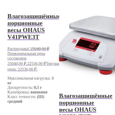
Влагозащищённые
порционные
весы OHAUS
V41PWE3T
Распродажа!
25040,00
₽
Первоначальная цена
составляла
25040,00 ₽.
22536,00
₽
Текущая
цена: 22536,00 ₽.
Максимальная нагрузка:
3
кг
Дискретность:
0,5 г
Калибровка:
внешняя
Влагозащищённые
Класс точности:
(III)
средний
порционные
весы OHAUS