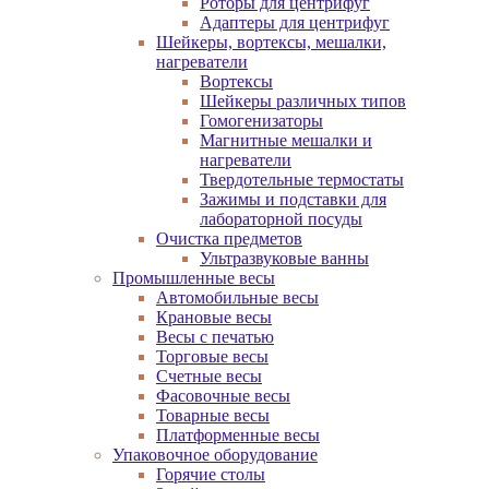
Роторы для центрифуг
Адаптеры для центрифуг
Шейкеры, вортексы, мешалки,
нагреватели
Вортексы
Шейкеры различных типов
Гомогенизаторы
Магнитные мешалки и
нагреватели
Твердотельные термостаты
Зажимы и подставки для
лабораторной посуды
Очистка предметов
Ультразвуковые ванны
Промышленные весы
Автомобильные весы
Крановые весы
Весы с печатью
Торговые весы
Счетные весы
Фасовочные весы
Товарные весы
Платформенные весы
Упаковочное оборудование
Горячие столы