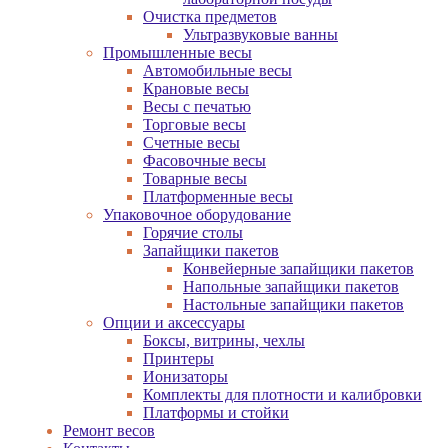
Очистка предметов
Ультразвуковые ванны
Промышленные весы
Автомобильные весы
Крановые весы
Весы с печатью
Торговые весы
Счетные весы
Фасовочные весы
Товарные весы
Платформенные весы
Упаковочное оборудование
Горячие столы
Запайщики пакетов
Конвейерные запайщики пакетов
Напольные запайщики пакетов
Настольные запайщики пакетов
Опции и аксессуары
Боксы, витрины, чехлы
Принтеры
Ионизаторы
Комплекты для плотности и калибровки
Платформы и стойки
Ремонт весов