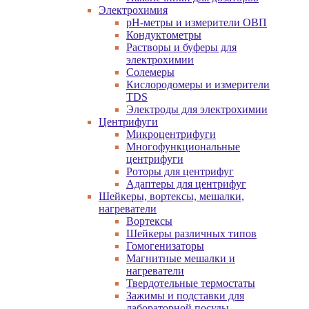
Электрохимия
pH-метры и измерители ОВП
Кондуктометры
Растворы и буферы для
электрохимии
Солемеры
Кислородомеры и измерители
TDS
Электроды для электрохимии
Центрифуги
Микроцентрифуги
Многофункциональные
центрифуги
Роторы для центрифуг
Адаптеры для центрифуг
Шейкеры, вортексы, мешалки,
нагреватели
Вортексы
Шейкеры различных типов
Гомогенизаторы
Магнитные мешалки и
нагреватели
Твердотельные термостаты
Зажимы и подставки для
лабораторной посуды