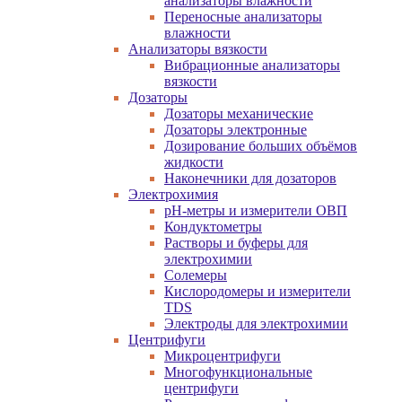
анализаторы влажности
Переносные анализаторы
влажности
Анализаторы вязкости
Вибрационные анализаторы
вязкости
Дозаторы
Дозаторы механические
Дозаторы электронные
Дозирование больших объёмов
жидкости
Наконечники для дозаторов
Электрохимия
pH-метры и измерители ОВП
Кондуктометры
Растворы и буферы для
электрохимии
Солемеры
Кислородомеры и измерители
TDS
Электроды для электрохимии
Центрифуги
Микроцентрифуги
Многофункциональные
центрифуги