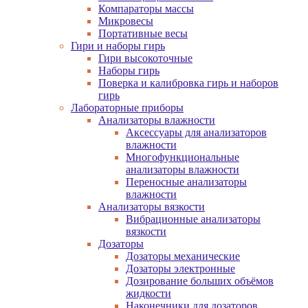
Компараторы массы
Микровесы
Портативные весы
Гири и наборы гирь
Гири высокоточные
Наборы гирь
Поверка и калибровка гирь и наборов
гирь
Лабораторные приборы
Анализаторы влажности
Аксессуары для анализаторов
влажности
Многофункциональные
анализаторы влажности
Переносные анализаторы
влажности
Анализаторы вязкости
Вибрационные анализаторы
вязкости
Дозаторы
Дозаторы механические
Дозаторы электронные
Дозирование больших объёмов
жидкости
Наконечники для дозаторов