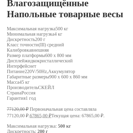
Влагозащищённые
Напольные товарные весы
Максимальная нагрузка
500 кг
Минимальная нагрузка
4 кг
Дискретность
200 г
Класс точности
(III) средний
Калибровка
внешняя
Размер платформы
600 х 800 мм
Дисплей
жидкокристаллический
Интерфейс
нет
Питание
220V/50Hz,Аккумулятор
Габаритные размеры
900 х 600 х 860 мм
Масса
45 кг
Производитель
СКЕЙЛ
Страна
Россия
Гарантия
1 год
77120,00
₽
Первоначальная цена составляла
77120,00 ₽.
67865,00
₽
Текущая цена: 67865,00 ₽.
Максимальная нагрузка:
500 кг
Дискретность:
200 г