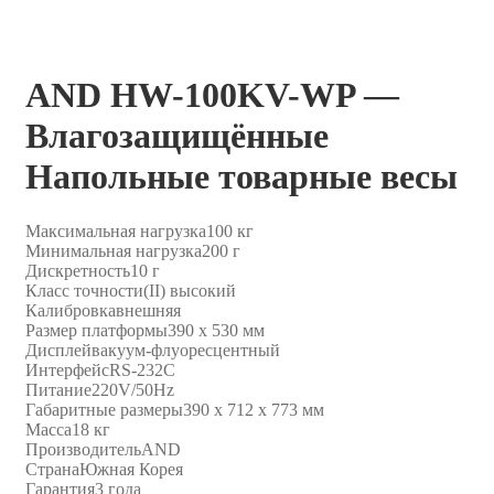
AND HW-100KV-WP —
Влагозащищённые
Напольные товарные весы
Максимальная нагрузка
100 кг
Минимальная нагрузка
200 г
Дискретность
10 г
Класс точности
(II) высокий
Калибровка
внешняя
Размер платформы
390 х 530 мм
Дисплей
вакуум-флуоресцентный
Интерфейс
RS-232C
Питание
220V/50Hz
Габаритные размеры
390 x 712 x 773 мм
Масса
18 кг
Производитель
AND
Страна
Южная Корея
Гарантия
3 года