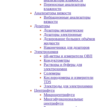
анализаторы влажности
Переносные анализаторы
влажности
Анализаторы вязкости
Вибрационные анализаторы
вязкости
Дозаторы
Дозаторы механические
Дозаторы электронные
Дозирование больших объёмов
жидкости
Наконечники для дозаторов
Электрохимия
pH-метры и измерители ОВП
Кондуктометры
Растворы и буферы для
электрохимии
Солемеры
Кислородомеры и измерители
TDS
Электроды для электрохимии
Центрифуги
Микроцентрифуги
Многофункциональные
центрифуги