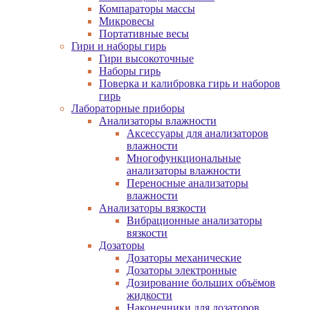
Компараторы массы
Микровесы
Портативные весы
Гири и наборы гирь
Гири высокоточные
Наборы гирь
Поверка и калибровка гирь и наборов
гирь
Лабораторные приборы
Анализаторы влажности
Аксессуары для анализаторов
влажности
Многофункциональные
анализаторы влажности
Переносные анализаторы
влажности
Анализаторы вязкости
Вибрационные анализаторы
вязкости
Дозаторы
Дозаторы механические
Дозаторы электронные
Дозирование больших объёмов
жидкости
Наконечники для дозаторов