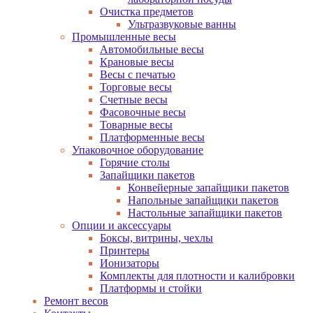
Очистка предметов
Ультразвуковые ванны
Промышленные весы
Автомобильные весы
Крановые весы
Весы с печатью
Торговые весы
Счетные весы
Фасовочные весы
Товарные весы
Платформенные весы
Упаковочное оборудование
Горячие столы
Запайщики пакетов
Конвейерные запайщики пакетов
Напольные запайщики пакетов
Настольные запайщики пакетов
Опции и аксессуары
Боксы, витрины, чехлы
Принтеры
Ионизаторы
Комплекты для плотности и калибровки
Платформы и стойки
Ремонт весов