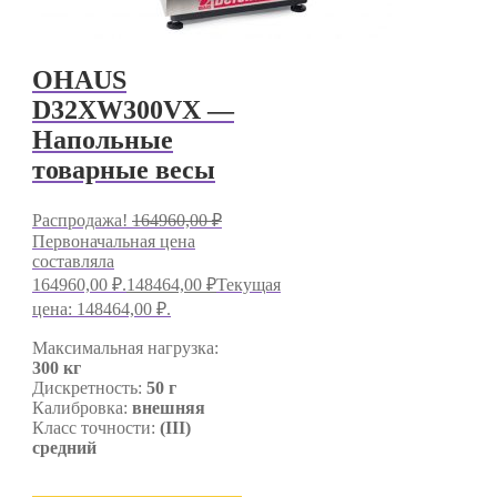
OHAUS
D32XW300VX —
Напольные
товарные весы
Распродажа!
164960,00
₽
Первоначальная цена
составляла
164960,00 ₽.
148464,00
₽
Текущая
цена: 148464,00 ₽.
Максимальная нагрузка:
300 кг
Дискретность:
50 г
Калибровка:
внешняя
Класс точности:
(III)
средний