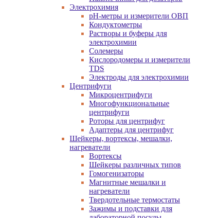
Электрохимия
pH-метры и измерители ОВП
Кондуктометры
Растворы и буферы для
электрохимии
Солемеры
Кислородомеры и измерители
TDS
Электроды для электрохимии
Центрифуги
Микроцентрифуги
Многофункциональные
центрифуги
Роторы для центрифуг
Адаптеры для центрифуг
Шейкеры, вортексы, мешалки,
нагреватели
Вортексы
Шейкеры различных типов
Гомогенизаторы
Магнитные мешалки и
нагреватели
Твердотельные термостаты
Зажимы и подставки для
лабораторной посуды