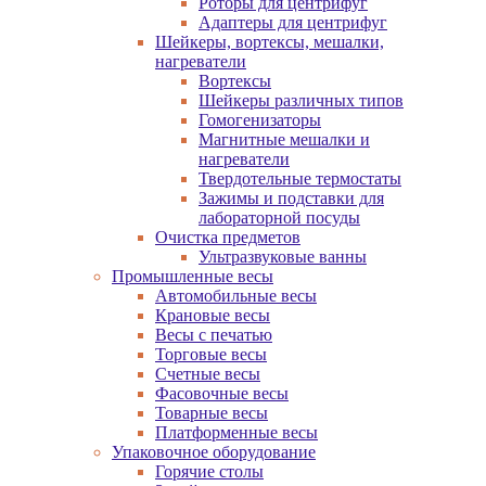
Роторы для центрифуг
Адаптеры для центрифуг
Шейкеры, вортексы, мешалки,
нагреватели
Вортексы
Шейкеры различных типов
Гомогенизаторы
Магнитные мешалки и
нагреватели
Твердотельные термостаты
Зажимы и подставки для
лабораторной посуды
Очистка предметов
Ультразвуковые ванны
Промышленные весы
Автомобильные весы
Крановые весы
Весы с печатью
Торговые весы
Счетные весы
Фасовочные весы
Товарные весы
Платформенные весы
Упаковочное оборудование
Горячие столы