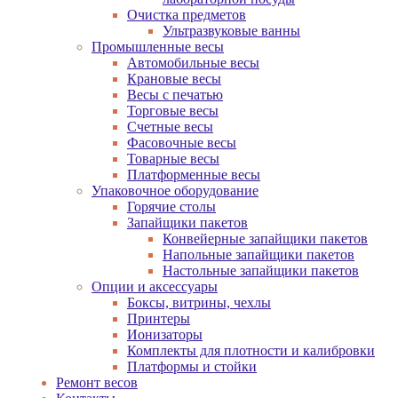
Очистка предметов
Ультразвуковые ванны
Промышленные весы
Автомобильные весы
Крановые весы
Весы с печатью
Торговые весы
Счетные весы
Фасовочные весы
Товарные весы
Платформенные весы
Упаковочное оборудование
Горячие столы
Запайщики пакетов
Конвейерные запайщики пакетов
Напольные запайщики пакетов
Настольные запайщики пакетов
Опции и аксессуары
Боксы, витрины, чехлы
Принтеры
Ионизаторы
Комплекты для плотности и калибровки
Платформы и стойки
Ремонт весов