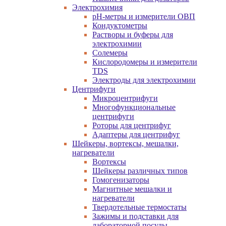
Электрохимия
pH-метры и измерители ОВП
Кондуктометры
Растворы и буферы для
электрохимии
Солемеры
Кислородомеры и измерители
TDS
Электроды для электрохимии
Центрифуги
Микроцентрифуги
Многофункциональные
центрифуги
Роторы для центрифуг
Адаптеры для центрифуг
Шейкеры, вортексы, мешалки,
нагреватели
Вортексы
Шейкеры различных типов
Гомогенизаторы
Магнитные мешалки и
нагреватели
Твердотельные термостаты
Зажимы и подставки для
лабораторной посуды