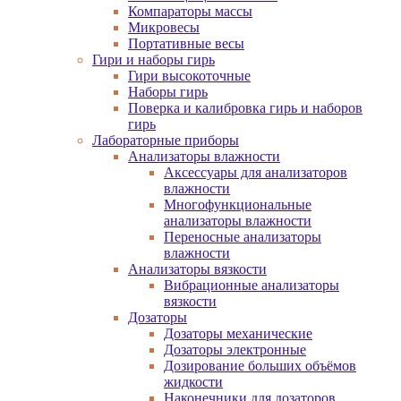
Компараторы массы
Микровесы
Портативные весы
Гири и наборы гирь
Гири высокоточные
Наборы гирь
Поверка и калибровка гирь и наборов
гирь
Лабораторные приборы
Анализаторы влажности
Аксессуары для анализаторов
влажности
Многофункциональные
анализаторы влажности
Переносные анализаторы
влажности
Анализаторы вязкости
Вибрационные анализаторы
вязкости
Дозаторы
Дозаторы механические
Дозаторы электронные
Дозирование больших объёмов
жидкости
Наконечники для дозаторов