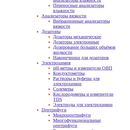
анализаторы влажности
Переносные анализаторы
влажности
Анализаторы вязкости
Вибрационные анализаторы
вязкости
Дозаторы
Дозаторы механические
Дозаторы электронные
Дозирование больших объёмов
жидкости
Наконечники для дозаторов
Электрохимия
pH-метры и измерители ОВП
Кондуктометры
Растворы и буферы для
электрохимии
Солемеры
Кислородомеры и измерители
TDS
Электроды для электрохимии
Центрифуги
Микроцентрифуги
Многофункциональные
центрифуги