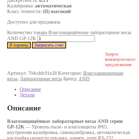
Дискретность:
0,1 г
Калибровка:
автоматическая
Класс точности:
(II) высокий
Доступно для предзаказа
Количество товара Влагозащищённые лабораторные весы
AND GP-12K
В корзину
Запросить счет
Запрос
коммерческого
предложения
Артикул:
704cddc91e28
Категории:
Влагозащищенные
весы
,
Лабораторные весы
Бренд:
AND
Описание
Детали
Описание
Влагозащищённые лабораторные весы AND серии
GP-12K
— Уровень пыле- и влагозащиты IP65,
внутренняя калибровка, самокалибровка, автоматическая
настройка скорости отклика, память, порт RS-232,