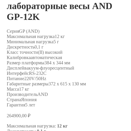
лабораторные весы AND
GP-12K
Серия
GP (AND)
Максимальная нагрузка
12 кг
Минимальная нагрузка
5 г
Дискретность
0,1 г
Класс точности
(II) высокий
Калибровка
автоматическая
Размер платформы
384 х 344 мм
Дисплей
вакуум-флуоресцентный
Интерфейс
RS-232C
Питание
220V/50Hz
Габаритные размеры
372 x 615 x 130 мм
Масса
17 кг
Производитель
AND
Страна
Япония
Гарантия
5 лет
264900,00
₽
Максимальная нагрузка:
12 кг