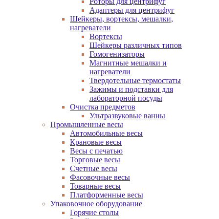
Роторы для центрифуг
Адаптеры для центрифуг
Шейкеры, вортексы, мешалки,
нагреватели
Вортексы
Шейкеры различных типов
Гомогенизаторы
Магнитные мешалки и
нагреватели
Твердотельные термостаты
Зажимы и подставки для
лабораторной посуды
Очистка предметов
Ультразвуковые ванны
Промышленные весы
Автомобильные весы
Крановые весы
Весы с печатью
Торговые весы
Счетные весы
Фасовочные весы
Товарные весы
Платформенные весы
Упаковочное оборудование
Горячие столы