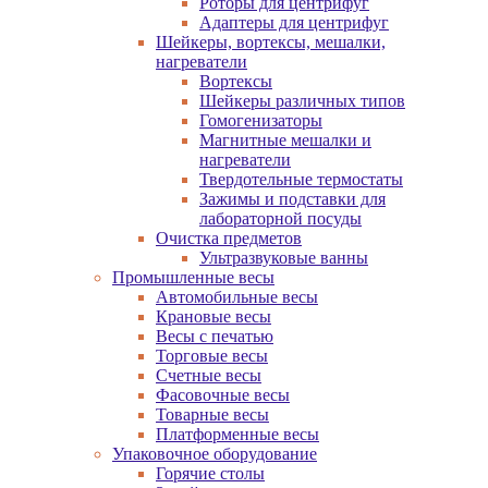
Роторы для центрифуг
Адаптеры для центрифуг
Шейкеры, вортексы, мешалки,
нагреватели
Вортексы
Шейкеры различных типов
Гомогенизаторы
Магнитные мешалки и
нагреватели
Твердотельные термостаты
Зажимы и подставки для
лабораторной посуды
Очистка предметов
Ультразвуковые ванны
Промышленные весы
Автомобильные весы
Крановые весы
Весы с печатью
Торговые весы
Счетные весы
Фасовочные весы
Товарные весы
Платформенные весы
Упаковочное оборудование
Горячие столы