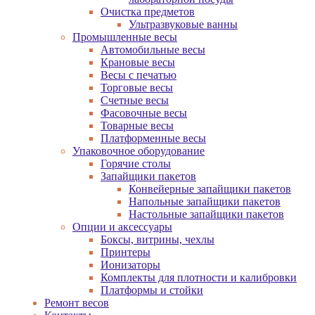
Очистка предметов
Ультразвуковые ванны
Промышленные весы
Автомобильные весы
Крановые весы
Весы с печатью
Торговые весы
Счетные весы
Фасовочные весы
Товарные весы
Платформенные весы
Упаковочное оборудование
Горячие столы
Запайщики пакетов
Конвейерные запайщики пакетов
Напольные запайщики пакетов
Настольные запайщики пакетов
Опции и аксессуары
Боксы, витрины, чехлы
Принтеры
Ионизаторы
Комплекты для плотности и калибровки
Платформы и стойки
Ремонт весов