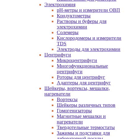
Электрохимия
pH-метры и измерители ОВП
Кондуктометры
Растворы и буферы для
электрохимии
Солемеры
Кислородомеры и измерители
TDS
Электроды для электрохимии
Центрифуги
Микроцентрифуги
Многофункциональные
центрифуги
Роторы для центрифуг
Адаптеры для центрифуг
Шейкеры, вортексы, мешалки,
нагреватели
Вортексы
Шейкеры различных типов
Гомогенизаторы
Магнитные мешалки и
нагреватели
Твердотельные термостаты
Зажимы и подставки для
лабораторной посуды