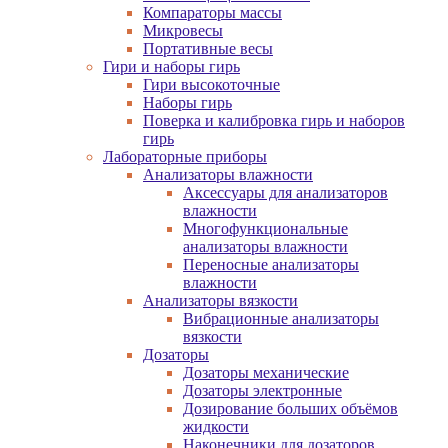
Компараторы массы
Микровесы
Портативные весы
Гири и наборы гирь
Гири высокоточные
Наборы гирь
Поверка и калибровка гирь и наборов
гирь
Лабораторные приборы
Анализаторы влажности
Аксессуары для анализаторов
влажности
Многофункциональные
анализаторы влажности
Переносные анализаторы
влажности
Анализаторы вязкости
Вибрационные анализаторы
вязкости
Дозаторы
Дозаторы механические
Дозаторы электронные
Дозирование больших объёмов
жидкости
Наконечники для дозаторов