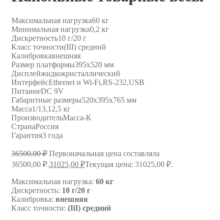
Максимальная нагрузка
60 кг
Минимальная нагрузка
0,2 кг
Дискретность
10 г/20 г
Класс точности
(III) средний
Калибровка
внешняя
Размер платформы
395х520 мм
Дисплей
жидкокристаллический
Интерфейс
Ethernet и Wi-Fi,RS-232,USB
Питание
DC 9V
Габаритные размеры
520x395х765 мм
Масса
1/13,12,5 кг
Производитель
Масса-К
Страна
Россия
Гарантия
3 года
36500,00
₽
Первоначальная цена составляла
36500,00 ₽.
31025,00
₽
Текущая цена: 31025,00 ₽.
Максимальная нагрузка:
60 кг
Дискретность:
10 г/20 г
Калибровка:
внешняя
Класс точности:
(IiI) средний