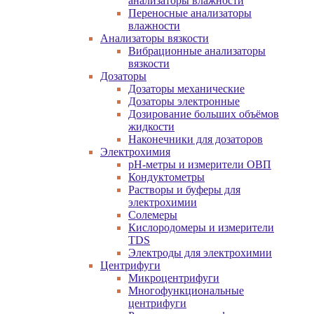
анализаторы влажности
Переносные анализаторы
влажности
Анализаторы вязкости
Вибрационные анализаторы
вязкости
Дозаторы
Дозаторы механические
Дозаторы электронные
Дозирование больших объёмов
жидкости
Наконечники для дозаторов
Электрохимия
pH-метры и измерители ОВП
Кондуктометры
Растворы и буферы для
электрохимии
Солемеры
Кислородомеры и измерители
TDS
Электроды для электрохимии
Центрифуги
Микроцентрифуги
Многофункциональные
центрифуги