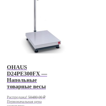
OHAUS
D24PE300FX —
Напольные
товарные весы
Распродажа!
50480,00
₽
Первоначальная цена
составляла