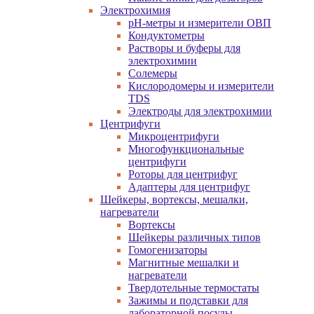
Электрохимия
pH-метры и измерители ОВП
Кондуктометры
Растворы и буферы для
электрохимии
Солемеры
Кислородомеры и измерители
TDS
Электроды для электрохимии
Центрифуги
Микроцентрифуги
Многофункциональные
центрифуги
Роторы для центрифуг
Адаптеры для центрифуг
Шейкеры, вортексы, мешалки,
нагреватели
Вортексы
Шейкеры различных типов
Гомогенизаторы
Магнитные мешалки и
нагреватели
Твердотельные термостаты
Зажимы и подставки для
лабораторной посуды