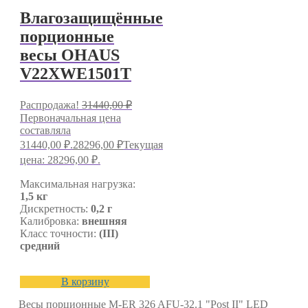
Влагозащищённые
порционные
весы OHAUS
V22XWE1501T
Распродажа!
31440,00
₽
Первоначальная цена
составляла
31440,00 ₽.
28296,00
₽
Текущая
цена: 28296,00 ₽.
Максимальная нагрузка:
1,5 кг
Дискретность:
0,2 г
Калибровка:
внешняя
Класс точности:
(III)
средний
В корзину
Весы порционные M-ER 326 AFU-32.1 "Post II" LED