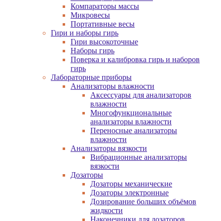
Компараторы массы
Микровесы
Портативные весы
Гири и наборы гирь
Гири высокоточные
Наборы гирь
Поверка и калибровка гирь и наборов
гирь
Лабораторные приборы
Анализаторы влажности
Аксессуары для анализаторов
влажности
Многофункциональные
анализаторы влажности
Переносные анализаторы
влажности
Анализаторы вязкости
Вибрационные анализаторы
вязкости
Дозаторы
Дозаторы механические
Дозаторы электронные
Дозирование больших объёмов
жидкости
Наконечники для дозаторов