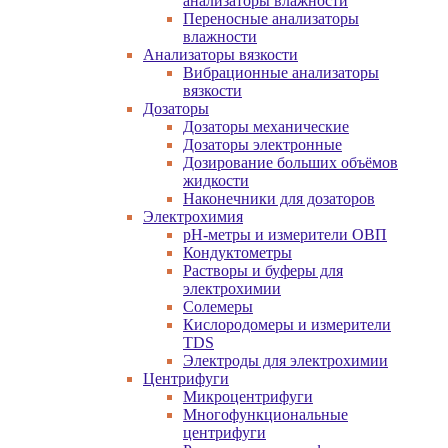
анализаторы влажности
Переносные анализаторы
влажности
Анализаторы вязкости
Вибрационные анализаторы
вязкости
Дозаторы
Дозаторы механические
Дозаторы электронные
Дозирование больших объёмов
жидкости
Наконечники для дозаторов
Электрохимия
pH-метры и измерители ОВП
Кондуктометры
Растворы и буферы для
электрохимии
Солемеры
Кислородомеры и измерители
TDS
Электроды для электрохимии
Центрифуги
Микроцентрифуги
Многофункциональные
центрифуги