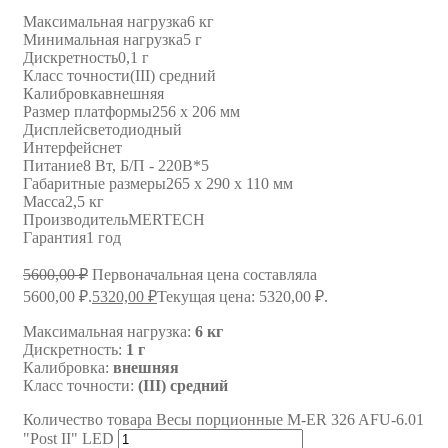
Максимальная нагрузка
6 кг
Минимальная нагрузка
5 г
Дискретность
0,1 г
Класс точности
(III) средний
Калибровка
внешняя
Размер платформы
256 х 206 мм
Дисплей
светодиодный
Интерфейс
нет
Питание
8 Вт, Б/П - 220В*5
Габаритные размеры
265 х 290 х 110 мм
Масса
2,5 кг
Производитель
MERTECH
Гарантия
1 год
5600,00
₽
Первоначальная цена составляла
5600,00 ₽.
5320,00
₽
Текущая цена: 5320,00 ₽.
Максимальная нагрузка:
6 кг
Дискретность:
1 г
Калибровка:
внешняя
Класс точности:
(III) средний
Количество товара Весы порционные M-ER 326 AFU-6.01
"Post II" LED