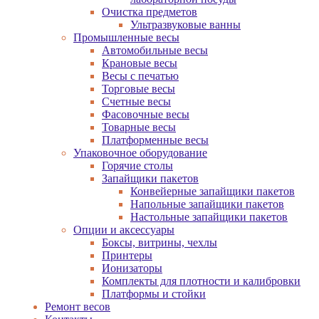
Очистка предметов
Ультразвуковые ванны
Промышленные весы
Автомобильные весы
Крановые весы
Весы с печатью
Торговые весы
Счетные весы
Фасовочные весы
Товарные весы
Платформенные весы
Упаковочное оборудование
Горячие столы
Запайщики пакетов
Конвейерные запайщики пакетов
Напольные запайщики пакетов
Настольные запайщики пакетов
Опции и аксессуары
Боксы, витрины, чехлы
Принтеры
Ионизаторы
Комплекты для плотности и калибровки
Платформы и стойки
Ремонт весов