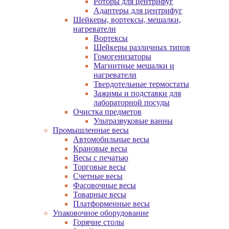
Роторы для центрифуг
Адаптеры для центрифуг
Шейкеры, вортексы, мешалки,
нагреватели
Вортексы
Шейкеры различных типов
Гомогенизаторы
Магнитные мешалки и
нагреватели
Твердотельные термостаты
Зажимы и подставки для
лабораторной посуды
Очистка предметов
Ультразвуковые ванны
Промышленные весы
Автомобильные весы
Крановые весы
Весы с печатью
Торговые весы
Счетные весы
Фасовочные весы
Товарные весы
Платформенные весы
Упаковочное оборудование
Горячие столы