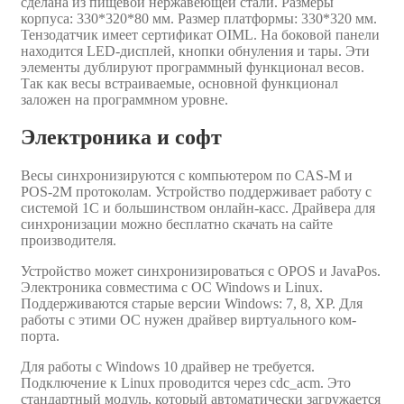
сделана из пищевой нержавеющей стали. Размеры
корпуса: 330*320*80 мм. Размер платформы: 330*320 мм.
Тензодатчик имеет сертификат OIML. На боковой панели
находится LED-дисплей, кнопки обнуления и тары. Эти
элементы дублируют программный функционал весов.
Так как весы встраиваемые, основной функционал
заложен на программном уровне.
Электроника и софт
Весы синхронизируются с компьютером по СAS-M и
POS-2M протоколам. Устройство поддерживает работу с
системой 1С и большинством онлайн-касс. Драйвера для
синхронизации можно бесплатно скачать на сайте
производителя.
Устройство может синхронизироваться с OPOS и JavaPos.
Электроника совместима с OC Windows и Linux.
Поддерживаются старые версии Windows: 7, 8, XP. Для
работы с этими ОС нужен драйвер виртуального ком-
порта.
Для работы с Windows 10 драйвер не требуется.
Подключение к Linux проводится через cdc_acm. Это
стандартный модуль, который автоматически загружается