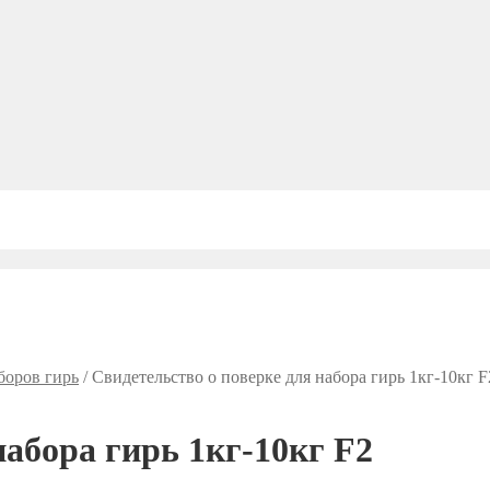
боров гирь
/
Свидетельство о поверке для набора гирь 1кг-10кг F
набора гирь 1кг-10кг F2