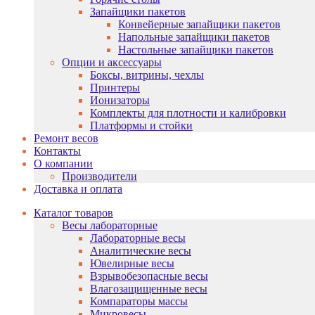
Запайщики пакетов
Конвейерные запайщики пакетов
Напольные запайщики пакетов
Настольные запайщики пакетов
Опции и аксессуары
Боксы, витрины, чехлы
Принтеры
Ионизаторы
Комплекты для плотности и калибровки
Платформы и стойки
Ремонт весов
Контакты
О компании
Производители
Доставка и оплата
Каталог товаров
Весы лабораторные
Лабораторные весы
Аналитические весы
Ювелирные весы
Взрывобезопасные весы
Влагозащищенные весы
Компараторы массы
Микровесы