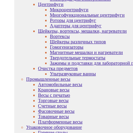
Центрифуги
Микроцентрифуги
Многофункциональные центрифуги
Роторы для центрифуг
Адаптеры для центрифуг
Шейкеры, вортексы, мешалки, нагреватели
Вортексы
Шейкеры различных типов
Гомогенизаторы
Магнитные мешалки и нагреватели
Твердотельные термостаты
Зажимы и подставки для лабораторной 
Очистка предметов
Ультразвуковые ванны
Промышленные весы
Автомобильные весы
Крановые весы
Весы с печатью
Торговые весы
Счетные весы
Фасовочные весы
Товарные весы
Платформенные весы
Упаковочное оборудование
Горячие столы