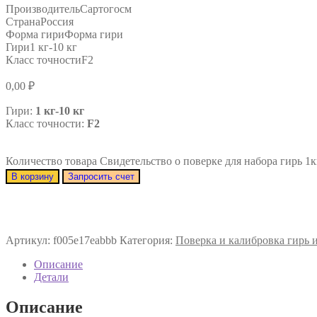
Производитель
Сартогосм
Страна
Россия
Форма гири
Форма гири
Гири
1 кг-10 кг
Класс точности
F2
0,00
₽
Гири:
1 кг-10 кг
Класс точности:
F2
Количество товара Свидетельство о поверке для набора гирь 1к
В корзину
Запросить счет
Артикул:
f005e17eabbb
Категория:
Поверка и калибровка гирь 
Описание
Детали
Описание