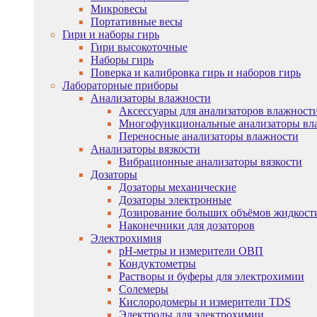
Микровесы
Портативные весы
Гири и наборы гирь
Гири высокоточные
Наборы гирь
Поверка и калибровка гирь и наборов гирь
Лабораторные приборы
Анализаторы влажности
Аксессуары для анализаторов влажност
Многофункциональные анализаторы вл
Переносные анализаторы влажности
Анализаторы вязкости
Вибрационные анализаторы вязкости
Дозаторы
Дозаторы механические
Дозаторы электронные
Дозирование больших объёмов жидкост
Наконечники для дозаторов
Электрохимия
pH-метры и измерители ОВП
Кондуктометры
Растворы и буферы для электрохимии
Солемеры
Кислородомеры и измерители TDS
Электроды для электрохимии