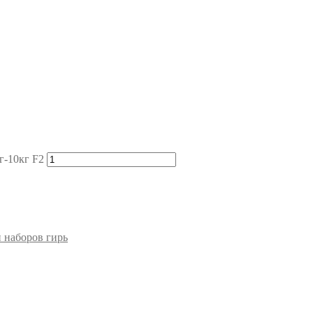
г-10кг F2
и наборов гирь