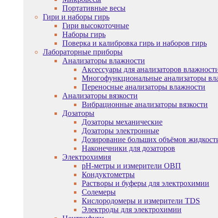
Портативные весы
Гири и наборы гирь
Гири высокоточные
Наборы гирь
Поверка и калибровка гирь и наборов гирь
Лабораторные приборы
Анализаторы влажности
Аксессуары для анализаторов влажност
Многофункциональные анализаторы вл
Переносные анализаторы влажности
Анализаторы вязкости
Вибрационные анализаторы вязкости
Дозаторы
Дозаторы механические
Дозаторы электронные
Дозирование больших объёмов жидкост
Наконечники для дозаторов
Электрохимия
pH-метры и измерители ОВП
Кондуктометры
Растворы и буферы для электрохимии
Солемеры
Кислородомеры и измерители TDS
Электроды для электрохимии