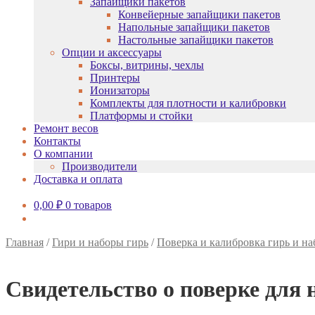
Запайщики пакетов
Конвейерные запайщики пакетов
Напольные запайщики пакетов
Настольные запайщики пакетов
Опции и аксессуары
Боксы, витрины, чехлы
Принтеры
Ионизаторы
Комплекты для плотности и калибровки
Платформы и стойки
Ремонт весов
Контакты
О компании
Производители
Доставка и оплата
0,00
₽
0 товаров
Главная
/
Гири и наборы гирь
/
Поверка и калибровка гирь и на
Свидетельство о поверке для 