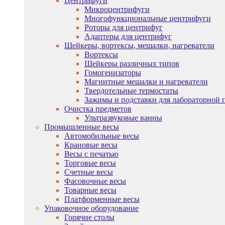
Центрифуги
Микроцентрифуги
Многофункциональные центрифуги
Роторы для центрифуг
Адаптеры для центрифуг
Шейкеры, вортексы, мешалки, нагреватели
Вортексы
Шейкеры различных типов
Гомогенизаторы
Магнитные мешалки и нагреватели
Твердотельные термостаты
Зажимы и подставки для лабораторной 
Очистка предметов
Ультразвуковые ванны
Промышленные весы
Автомобильные весы
Крановые весы
Весы с печатью
Торговые весы
Счетные весы
Фасовочные весы
Товарные весы
Платформенные весы
Упаковочное оборудование
Горячие столы