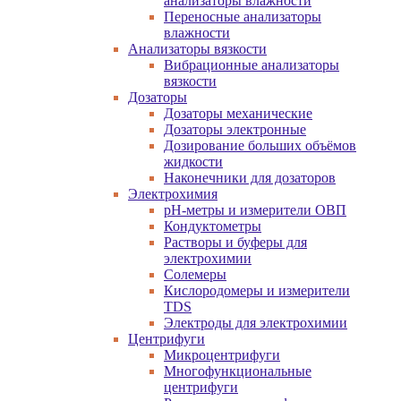
анализаторы влажности
Переносные анализаторы
влажности
Анализаторы вязкости
Вибрационные анализаторы
вязкости
Дозаторы
Дозаторы механические
Дозаторы электронные
Дозирование больших объёмов
жидкости
Наконечники для дозаторов
Электрохимия
pH-метры и измерители ОВП
Кондуктометры
Растворы и буферы для
электрохимии
Солемеры
Кислородомеры и измерители
TDS
Электроды для электрохимии
Центрифуги
Микроцентрифуги
Многофункциональные
центрифуги