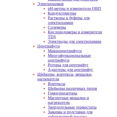
Электрохимия
pH-метры и измерители ОВП
Кондуктометры
Растворы и буферы для
электрохимии
Солемеры
Кислородомеры и измерители
TDS
Электроды для электрохимии
Центрифуги
Микроцентрифуги
Многофункциональные
центрифуги
Роторы для центрифуг
Адаптеры для центрифуг
Шейкеры, вортексы, мешалки,
нагреватели
Вортексы
Шейкеры различных типов
Гомогенизаторы
Магнитные мешалки и
нагреватели
Твердотельные термостаты
Зажимы и подставки для
лабораторной посуды