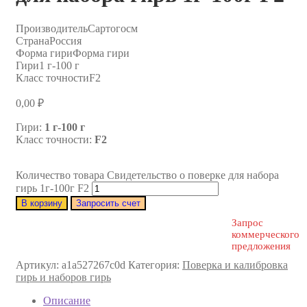
Производитель
Сартогосм
Страна
Россия
Форма гири
Форма гири
Гири
1 г-100 г
Класс точности
F2
0,00
₽
Гири:
1 г-100 г
Класс точности:
F2
Количество товара Свидетельство о поверке для набора
гирь 1г-100г F2
В корзину
Запросить счет
Запрос
коммерческого
предложения
Артикул:
a1a527267c0d
Категория:
Поверка и калибровка
гирь и наборов гирь
Описание