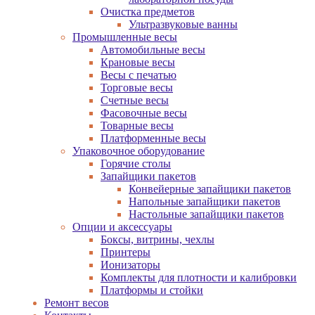
Очистка предметов
Ультразвуковые ванны
Промышленные весы
Автомобильные весы
Крановые весы
Весы с печатью
Торговые весы
Счетные весы
Фасовочные весы
Товарные весы
Платформенные весы
Упаковочное оборудование
Горячие столы
Запайщики пакетов
Конвейерные запайщики пакетов
Напольные запайщики пакетов
Настольные запайщики пакетов
Опции и аксессуары
Боксы, витрины, чехлы
Принтеры
Ионизаторы
Комплекты для плотности и калибровки
Платформы и стойки
Ремонт весов