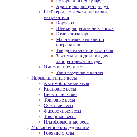
Роторы для центрифуг
Адаптеры для центрифуг
Шейкеры, вортексы, мешалки,
нагреватели
Вортексы
Шейкеры различных типов
Гомогенизаторы
Магнитные мешалки и
нагреватели
Твердотельные термостаты
Зажимы и подставки для
лабораторной посуды
Очистка предметов
Ультразвуковые ванны
Промышленные весы
Автомобильные весы
Крановые весы
Весы с печатью
Торговые весы
Счетные весы
Фасовочные весы
Товарные весы
Платформенные весы
Упаковочное оборудование
Горячие столы