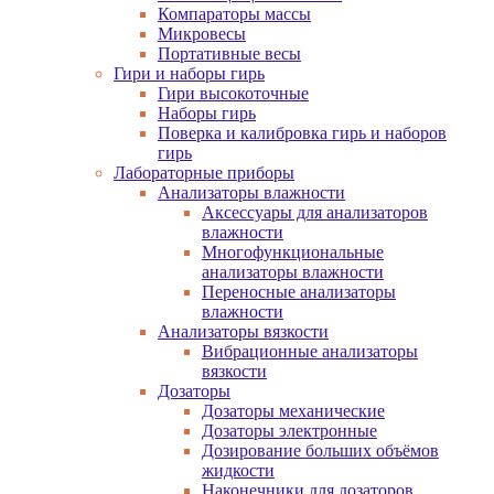
Компараторы массы
Микровесы
Портативные весы
Гири и наборы гирь
Гири высокоточные
Наборы гирь
Поверка и калибровка гирь и наборов
гирь
Лабораторные приборы
Анализаторы влажности
Аксессуары для анализаторов
влажности
Многофункциональные
анализаторы влажности
Переносные анализаторы
влажности
Анализаторы вязкости
Вибрационные анализаторы
вязкости
Дозаторы
Дозаторы механические
Дозаторы электронные
Дозирование больших объёмов
жидкости
Наконечники для дозаторов