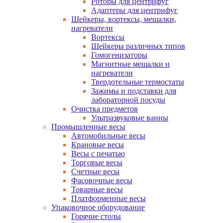
Роторы для центрифуг
Адаптеры для центрифуг
Шейкеры, вортексы, мешалки,
нагреватели
Вортексы
Шейкеры различных типов
Гомогенизаторы
Магнитные мешалки и
нагреватели
Твердотельные термостаты
Зажимы и подставки для
лабораторной посуды
Очистка предметов
Ультразвуковые ванны
Промышленные весы
Автомобильные весы
Крановые весы
Весы с печатью
Торговые весы
Счетные весы
Фасовочные весы
Товарные весы
Платформенные весы
Упаковочное оборудование
Горячие столы