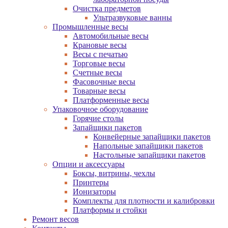
Очистка предметов
Ультразвуковые ванны
Промышленные весы
Автомобильные весы
Крановые весы
Весы с печатью
Торговые весы
Счетные весы
Фасовочные весы
Товарные весы
Платформенные весы
Упаковочное оборудование
Горячие столы
Запайщики пакетов
Конвейерные запайщики пакетов
Напольные запайщики пакетов
Настольные запайщики пакетов
Опции и аксессуары
Боксы, витрины, чехлы
Принтеры
Ионизаторы
Комплекты для плотности и калибровки
Платформы и стойки
Ремонт весов