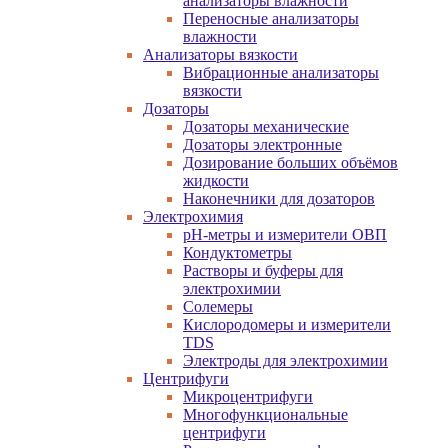
анализаторы влажности
Переносные анализаторы
влажности
Анализаторы вязкости
Вибрационные анализаторы
вязкости
Дозаторы
Дозаторы механические
Дозаторы электронные
Дозирование больших объёмов
жидкости
Наконечники для дозаторов
Электрохимия
pH-метры и измерители ОВП
Кондуктометры
Растворы и буферы для
электрохимии
Солемеры
Кислородомеры и измерители
TDS
Электроды для электрохимии
Центрифуги
Микроцентрифуги
Многофункциональные
центрифуги