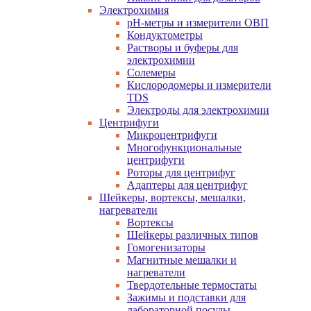
Электрохимия
pH-метры и измерители ОВП
Кондуктометры
Растворы и буферы для
электрохимии
Солемеры
Кислородомеры и измерители
TDS
Электроды для электрохимии
Центрифуги
Микроцентрифуги
Многофункциональные
центрифуги
Роторы для центрифуг
Адаптеры для центрифуг
Шейкеры, вортексы, мешалки,
нагреватели
Вортексы
Шейкеры различных типов
Гомогенизаторы
Магнитные мешалки и
нагреватели
Твердотельные термостаты
Зажимы и подставки для
лабораторной посуды