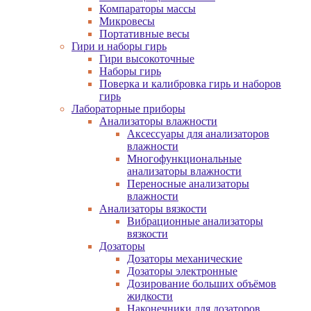
Компараторы массы
Микровесы
Портативные весы
Гири и наборы гирь
Гири высокоточные
Наборы гирь
Поверка и калибровка гирь и наборов
гирь
Лабораторные приборы
Анализаторы влажности
Аксессуары для анализаторов
влажности
Многофункциональные
анализаторы влажности
Переносные анализаторы
влажности
Анализаторы вязкости
Вибрационные анализаторы
вязкости
Дозаторы
Дозаторы механические
Дозаторы электронные
Дозирование больших объёмов
жидкости
Наконечники для дозаторов