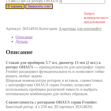
13 мм (2 шт.) к ротору OHAUS
В корзину
Запросить счет
Запрос
коммерческого
предложения
Артикул:
30314916
Категория:
Адаптеры для центрифуг
Описание
Детали
Описание
Стакан для пробирок 5-7 мл, диаметр 13 мм (2 шт.) к
ротору OHAUS —
принадлежности для центрифуг серии
Frontier расширяют функциональность и позволяют гибко
решать любые задачи.
Широкая номенклатура роторов и вставок, совместимых
с центрифугами OHAUS серии Frontier, позволяет
использовать пробирки различной емкости и выбрать
оптимальную комбинацию для любых образцов.
Совместимость с роторами OHAUS серии Frontier:
Бакетный ротор, 4 x 250 мл, ID (артикул 30314820)