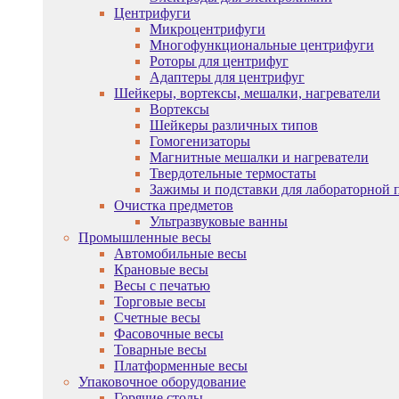
Центрифуги
Микроцентрифуги
Многофункциональные центрифуги
Роторы для центрифуг
Адаптеры для центрифуг
Шейкеры, вортексы, мешалки, нагреватели
Вортексы
Шейкеры различных типов
Гомогенизаторы
Магнитные мешалки и нагреватели
Твердотельные термостаты
Зажимы и подставки для лабораторной 
Очистка предметов
Ультразвуковые ванны
Промышленные весы
Автомобильные весы
Крановые весы
Весы с печатью
Торговые весы
Счетные весы
Фасовочные весы
Товарные весы
Платформенные весы
Упаковочное оборудование
Горячие столы