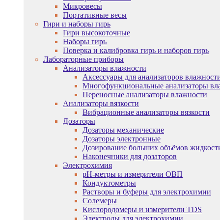
Микровесы
Портативные весы
Гири и наборы гирь
Гири высокоточные
Наборы гирь
Поверка и калибровка гирь и наборов гирь
Лабораторные приборы
Анализаторы влажности
Аксессуары для анализаторов влажност
Многофункциональные анализаторы вл
Переносные анализаторы влажности
Анализаторы вязкости
Вибрационные анализаторы вязкости
Дозаторы
Дозаторы механические
Дозаторы электронные
Дозирование больших объёмов жидкост
Наконечники для дозаторов
Электрохимия
pH-метры и измерители ОВП
Кондуктометры
Растворы и буферы для электрохимии
Солемеры
Кислородомеры и измерители TDS
Электроды для электрохимии