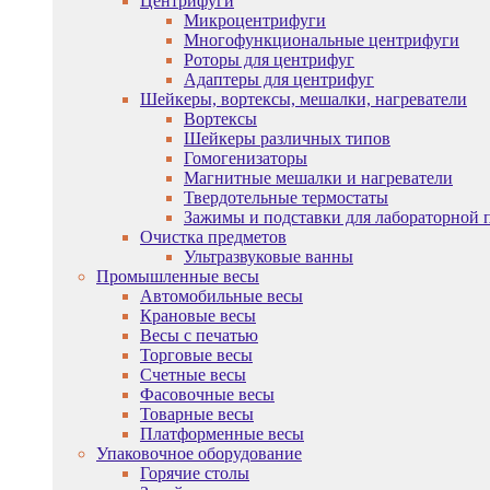
Центрифуги
Микроцентрифуги
Многофункциональные центрифуги
Роторы для центрифуг
Адаптеры для центрифуг
Шейкеры, вортексы, мешалки, нагреватели
Вортексы
Шейкеры различных типов
Гомогенизаторы
Магнитные мешалки и нагреватели
Твердотельные термостаты
Зажимы и подставки для лабораторной 
Очистка предметов
Ультразвуковые ванны
Промышленные весы
Автомобильные весы
Крановые весы
Весы с печатью
Торговые весы
Счетные весы
Фасовочные весы
Товарные весы
Платформенные весы
Упаковочное оборудование
Горячие столы