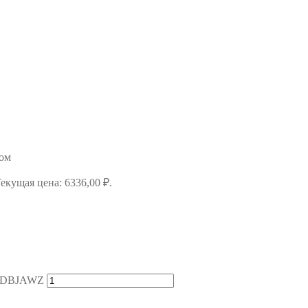
мом
екущая цена: 6336,00 ₽.
S-DBJAWZ