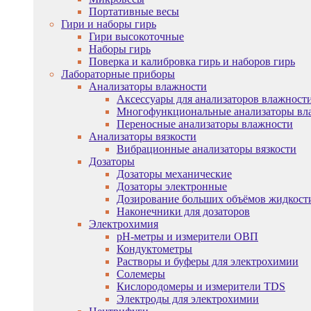
Портативные весы
Гири и наборы гирь
Гири высокоточные
Наборы гирь
Поверка и калибровка гирь и наборов гирь
Лабораторные приборы
Анализаторы влажности
Аксессуары для анализаторов влажност
Многофункциональные анализаторы вл
Переносные анализаторы влажности
Анализаторы вязкости
Вибрационные анализаторы вязкости
Дозаторы
Дозаторы механические
Дозаторы электронные
Дозирование больших объёмов жидкост
Наконечники для дозаторов
Электрохимия
pH-метры и измерители ОВП
Кондуктометры
Растворы и буферы для электрохимии
Солемеры
Кислородомеры и измерители TDS
Электроды для электрохимии