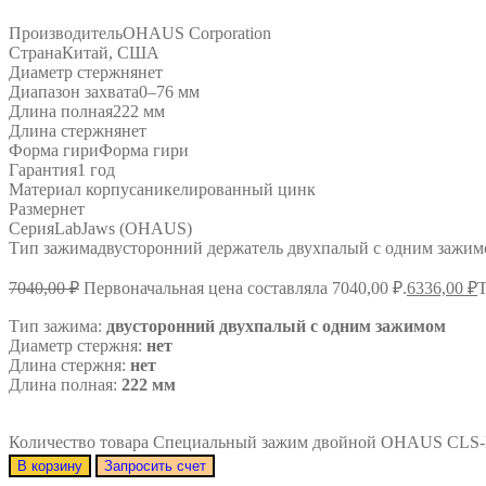
Производитель
OHAUS Corporation
Страна
Китай, США
Диаметр стержня
нет
Диапазон захвата
0–76 мм
Длина полная
222 мм
Длина стержня
нет
Форма гири
Форма гири
Гарантия
1 год
Материал корпуса
никелированный цинк
Размер
нет
Серия
LabJaws (OHAUS)
Тип зажима
двусторонний держатель двухпалый с одним зажи
7040,00
₽
Первоначальная цена составляла 7040,00 ₽.
6336,00
₽
Т
Тип зажима:
двусторонний двухпалый с одним зажимом
Диаметр стержня:
нет
Длина стержня:
нет
Длина полная:
222 мм
Количество товара Специальный зажим двойной OHAUS CL
В корзину
Запросить счет