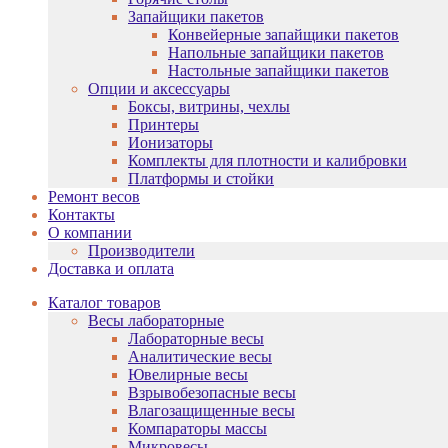
Запайщики пакетов
Конвейерные запайщики пакетов
Напольные запайщики пакетов
Настольные запайщики пакетов
Опции и аксессуары
Боксы, витрины, чехлы
Принтеры
Ионизаторы
Комплекты для плотности и калибровки
Платформы и стойки
Ремонт весов
Контакты
О компании
Производители
Доставка и оплата
Каталог товаров
Весы лабораторные
Лабораторные весы
Аналитические весы
Ювелирные весы
Взрывобезопасные весы
Влагозащищенные весы
Компараторы массы
Микровесы