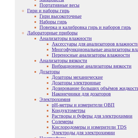
Портативные весы
Гири и наборы гирь
Гири высокоточные
Наборы гирь
Поверка и калибровка гирь и наборов гирь
Лабораторные приборы
Анализаторы влажности
Аксессуары для анализаторов влажност
Многофункциональные анализаторы вл
Переносные анализаторы влажности
Анализаторы вязкости
Вибрационные анализаторы вязкости
Дозаторы
Дозаторы механические
Дозаторы электронные
Дозирование больших объёмов жидкост
Наконечники для дозаторов
Электрохимия
pH-метры и измерители ОВП
Кондуктометры
Растворы и буферы для электрохимии
Солемеры
Кислородомеры и измерители TDS
Электроды для электрохимии