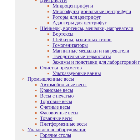
Центрифуги
Микроцентрифуги
Многофункциональные центрифуги
Роторы для центрифуг
Адаптеры для центрифуг
Шейкеры, вортексы, мешалки, нагреватели
Вортексы
Шейкеры различных типов
Гомогенизаторы
Магнитные мешалки и нагреватели
Твердотельные термостаты
Зажимы и подставки для лабораторной 
Очистка предметов
Ультразвуковые ванны
Промышленные весы
Автомобильные весы
Крановые весы
Весы с печатью
Торговые весы
Счетные весы
Фасовочные весы
Товарные весы
Платформенные весы
Упаковочное оборудование
Горячие столы