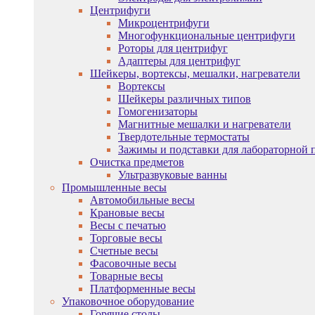
Центрифуги
Микроцентрифуги
Многофункциональные центрифуги
Роторы для центрифуг
Адаптеры для центрифуг
Шейкеры, вортексы, мешалки, нагреватели
Вортексы
Шейкеры различных типов
Гомогенизаторы
Магнитные мешалки и нагреватели
Твердотельные термостаты
Зажимы и подставки для лабораторной 
Очистка предметов
Ультразвуковые ванны
Промышленные весы
Автомобильные весы
Крановые весы
Весы с печатью
Торговые весы
Счетные весы
Фасовочные весы
Товарные весы
Платформенные весы
Упаковочное оборудование
Горячие столы