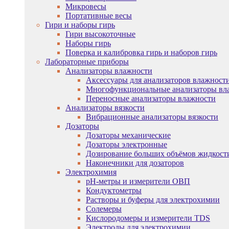
Микровесы
Портативные весы
Гири и наборы гирь
Гири высокоточные
Наборы гирь
Поверка и калибровка гирь и наборов гирь
Лабораторные приборы
Анализаторы влажности
Аксессуары для анализаторов влажност
Многофункциональные анализаторы вл
Переносные анализаторы влажности
Анализаторы вязкости
Вибрационные анализаторы вязкости
Дозаторы
Дозаторы механические
Дозаторы электронные
Дозирование больших объёмов жидкост
Наконечники для дозаторов
Электрохимия
pH-метры и измерители ОВП
Кондуктометры
Растворы и буферы для электрохимии
Солемеры
Кислородомеры и измерители TDS
Электроды для электрохимии