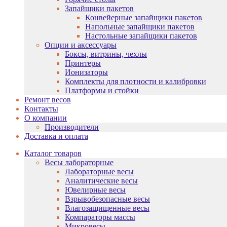
Запайщики пакетов
Конвейерные запайщики пакетов
Напольные запайщики пакетов
Настольные запайщики пакетов
Опции и аксессуары
Боксы, витрины, чехлы
Принтеры
Ионизаторы
Комплекты для плотности и калибровки
Платформы и стойки
Ремонт весов
Контакты
О компании
Производители
Доставка и оплата
Каталог товаров
Весы лабораторные
Лабораторные весы
Аналитические весы
Ювелирные весы
Взрывобезопасные весы
Влагозащищенные весы
Компараторы массы
Микровесы