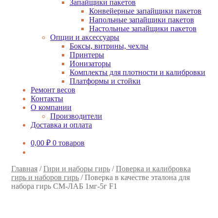
Запайщики пакетов
Конвейерные запайщики пакетов
Напольные запайщики пакетов
Настольные запайщики пакетов
Опции и аксессуары
Боксы, витрины, чехлы
Принтеры
Ионизаторы
Комплекты для плотности и калибровки
Платформы и стойки
Ремонт весов
Контакты
О компании
Производители
Доставка и оплата
0,00
₽
0 товаров
Главная
/
Гири и наборы гирь
/
Поверка и калибровка
гирь и наборов гирь
/
Поверка в качестве эталона для
набора гирь СМ-ЛАБ 1мг-5г F1