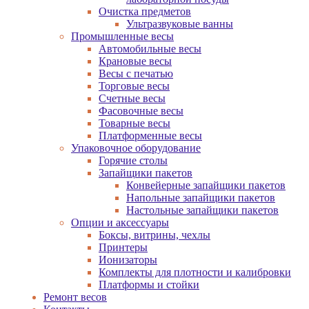
Очистка предметов
Ультразвуковые ванны
Промышленные весы
Автомобильные весы
Крановые весы
Весы с печатью
Торговые весы
Счетные весы
Фасовочные весы
Товарные весы
Платформенные весы
Упаковочное оборудование
Горячие столы
Запайщики пакетов
Конвейерные запайщики пакетов
Напольные запайщики пакетов
Настольные запайщики пакетов
Опции и аксессуары
Боксы, витрины, чехлы
Принтеры
Ионизаторы
Комплекты для плотности и калибровки
Платформы и стойки
Ремонт весов