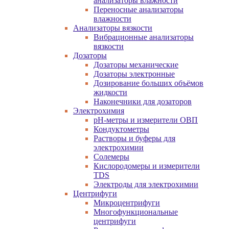
анализаторы влажности
Переносные анализаторы
влажности
Анализаторы вязкости
Вибрационные анализаторы
вязкости
Дозаторы
Дозаторы механические
Дозаторы электронные
Дозирование больших объёмов
жидкости
Наконечники для дозаторов
Электрохимия
pH-метры и измерители ОВП
Кондуктометры
Растворы и буферы для
электрохимии
Солемеры
Кислородомеры и измерители
TDS
Электроды для электрохимии
Центрифуги
Микроцентрифуги
Многофункциональные
центрифуги