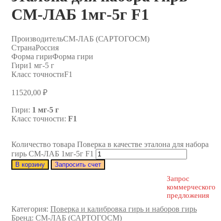
СМ-ЛАБ 1мг-5г F1
Производитель
СМ-ЛАБ (САРТОГОСМ)
Страна
Россия
Форма гири
Форма гири
Гири
1 мг-5 г
Класс точности
F1
11520,00
₽
Гири:
1 мг-5 г
Класс точности:
F1
Количество товара Поверка в качестве эталона для набора
гирь СМ-ЛАБ 1мг-5г F1
В корзину
Запросить счет
Запрос
коммерческого
предложения
Категория:
Поверка и калибровка гирь и наборов гирь
Бренд:
СМ-ЛАБ (САРТОГОСМ)