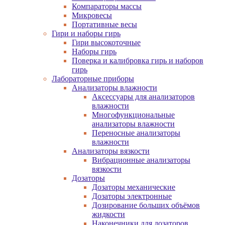
Компараторы массы
Микровесы
Портативные весы
Гири и наборы гирь
Гири высокоточные
Наборы гирь
Поверка и калибровка гирь и наборов
гирь
Лабораторные приборы
Анализаторы влажности
Аксессуары для анализаторов
влажности
Многофункциональные
анализаторы влажности
Переносные анализаторы
влажности
Анализаторы вязкости
Вибрационные анализаторы
вязкости
Дозаторы
Дозаторы механические
Дозаторы электронные
Дозирование больших объёмов
жидкости
Наконечники для дозаторов