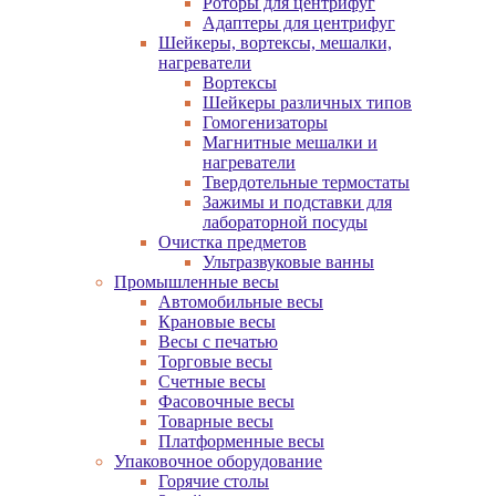
Роторы для центрифуг
Адаптеры для центрифуг
Шейкеры, вортексы, мешалки,
нагреватели
Вортексы
Шейкеры различных типов
Гомогенизаторы
Магнитные мешалки и
нагреватели
Твердотельные термостаты
Зажимы и подставки для
лабораторной посуды
Очистка предметов
Ультразвуковые ванны
Промышленные весы
Автомобильные весы
Крановые весы
Весы с печатью
Торговые весы
Счетные весы
Фасовочные весы
Товарные весы
Платформенные весы
Упаковочное оборудование
Горячие столы