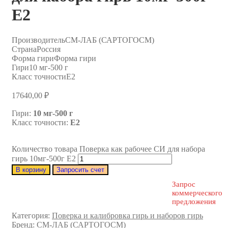
E2
Производитель
СМ-ЛАБ (САРТОГОСМ)
Страна
Россия
Форма гири
Форма гири
Гири
10 мг-500 г
Класс точности
E2
17640,00
₽
Гири:
10 мг-500 г
Класс точности:
E2
Количество товара Поверка как рабочее СИ для набора
гирь 10мг-500г E2
В корзину
Запросить счет
Запрос
коммерческого
предложения
Категория:
Поверка и калибровка гирь и наборов гирь
Бренд:
СМ-ЛАБ (САРТОГОСМ)