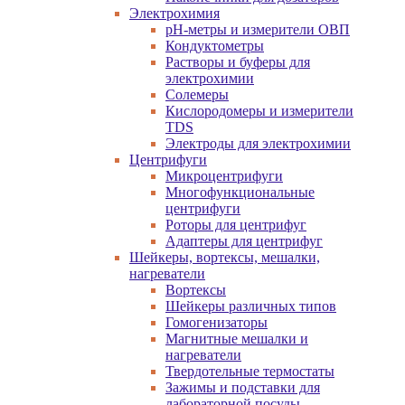
Электрохимия
pH-метры и измерители ОВП
Кондуктометры
Растворы и буферы для
электрохимии
Солемеры
Кислородомеры и измерители
TDS
Электроды для электрохимии
Центрифуги
Микроцентрифуги
Многофункциональные
центрифуги
Роторы для центрифуг
Адаптеры для центрифуг
Шейкеры, вортексы, мешалки,
нагреватели
Вортексы
Шейкеры различных типов
Гомогенизаторы
Магнитные мешалки и
нагреватели
Твердотельные термостаты
Зажимы и подставки для
лабораторной посуды