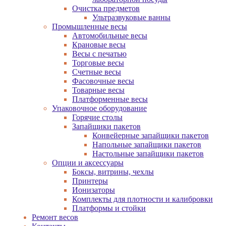
Очистка предметов
Ультразвуковые ванны
Промышленные весы
Автомобильные весы
Крановые весы
Весы с печатью
Торговые весы
Счетные весы
Фасовочные весы
Товарные весы
Платформенные весы
Упаковочное оборудование
Горячие столы
Запайщики пакетов
Конвейерные запайщики пакетов
Напольные запайщики пакетов
Настольные запайщики пакетов
Опции и аксессуары
Боксы, витрины, чехлы
Принтеры
Ионизаторы
Комплекты для плотности и калибровки
Платформы и стойки
Ремонт весов