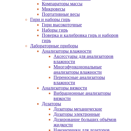
Компараторы массы
Микровесы
Портативные весы
Гири и наборы гирь
Гири высокоточные
Наборы гирь
Поверка и калибровка гирь и наборов
гирь
Лабораторные приборы
Анализаторы влажности
Аксессуары для анализаторов
влажности
Многофункциональные
анализаторы влажности
Переносные анализаторы
влажности
Анализаторы вязкости
Вибрационные анализаторы
вязкости
Дозаторы
Дозаторы механические
Дозаторы электронные
Дозирование больших объёмов
жидкости
Наконечники для дозаторов