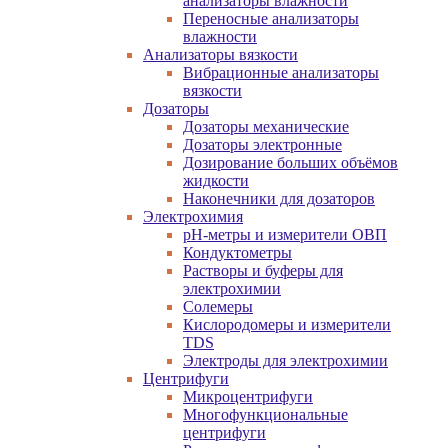
анализаторы влажности
Переносные анализаторы
влажности
Анализаторы вязкости
Вибрационные анализаторы
вязкости
Дозаторы
Дозаторы механические
Дозаторы электронные
Дозирование больших объёмов
жидкости
Наконечники для дозаторов
Электрохимия
pH-метры и измерители ОВП
Кондуктометры
Растворы и буферы для
электрохимии
Солемеры
Кислородомеры и измерители
TDS
Электроды для электрохимии
Центрифуги
Микроцентрифуги
Многофункциональные
центрифуги