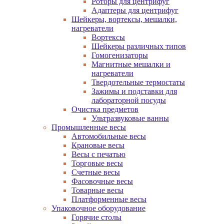
Роторы для центрифуг
Адаптеры для центрифуг
Шейкеры, вортексы, мешалки,
нагреватели
Вортексы
Шейкеры различных типов
Гомогенизаторы
Магнитные мешалки и
нагреватели
Твердотельные термостаты
Зажимы и подставки для
лабораторной посуды
Очистка предметов
Ультразвуковые ванны
Промышленные весы
Автомобильные весы
Крановые весы
Весы с печатью
Торговые весы
Счетные весы
Фасовочные весы
Товарные весы
Платформенные весы
Упаковочное оборудование
Горячие столы