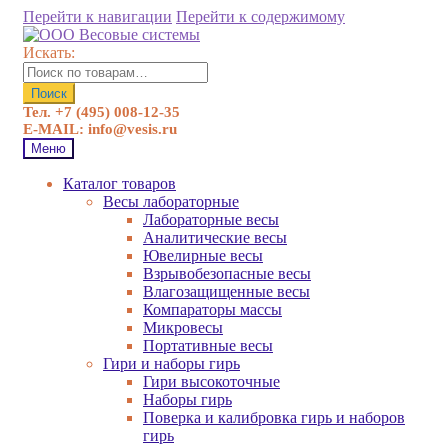
Перейти к навигации
Перейти к содержимому
Искать:
Поиск
Тел. +7 (495) 008-12-35
E-MAIL: info@vesis.ru
Меню
Каталог товаров
Весы лабораторные
Лабораторные весы
Аналитические весы
Ювелирные весы
Взрывобезопасные весы
Влагозащищенные весы
Компараторы массы
Микровесы
Портативные весы
Гири и наборы гирь
Гири высокоточные
Наборы гирь
Поверка и калибровка гирь и наборов
гирь