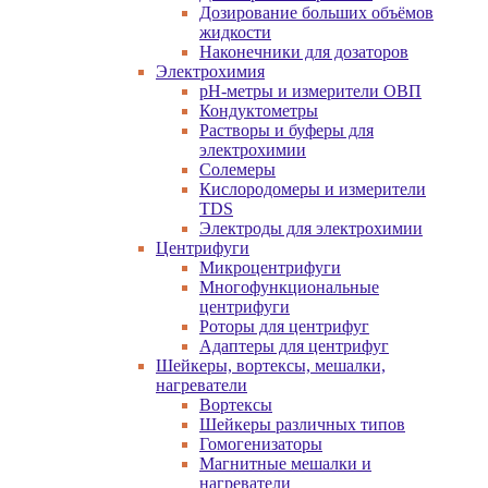
Дозирование больших объёмов
жидкости
Наконечники для дозаторов
Электрохимия
pH-метры и измерители ОВП
Кондуктометры
Растворы и буферы для
электрохимии
Солемеры
Кислородомеры и измерители
TDS
Электроды для электрохимии
Центрифуги
Микроцентрифуги
Многофункциональные
центрифуги
Роторы для центрифуг
Адаптеры для центрифуг
Шейкеры, вортексы, мешалки,
нагреватели
Вортексы
Шейкеры различных типов
Гомогенизаторы
Магнитные мешалки и
нагреватели