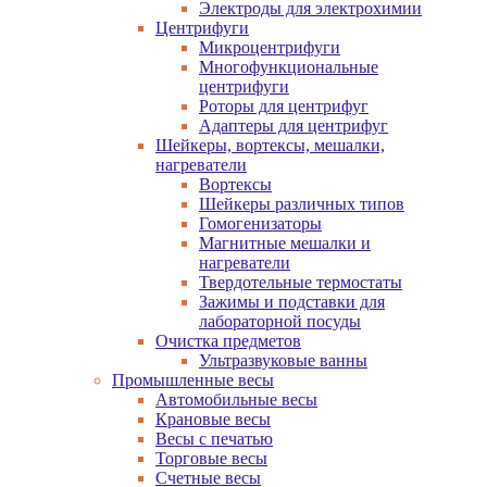
Электроды для электрохимии
Центрифуги
Микроцентрифуги
Многофункциональные
центрифуги
Роторы для центрифуг
Адаптеры для центрифуг
Шейкеры, вортексы, мешалки,
нагреватели
Вортексы
Шейкеры различных типов
Гомогенизаторы
Магнитные мешалки и
нагреватели
Твердотельные термостаты
Зажимы и подставки для
лабораторной посуды
Очистка предметов
Ультразвуковые ванны
Промышленные весы
Автомобильные весы
Крановые весы
Весы с печатью
Торговые весы
Счетные весы