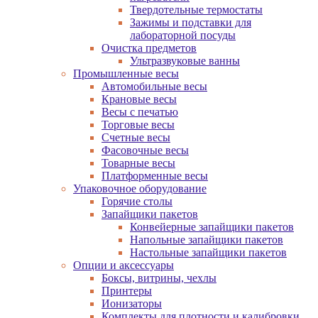
Твердотельные термостаты
Зажимы и подставки для
лабораторной посуды
Очистка предметов
Ультразвуковые ванны
Промышленные весы
Автомобильные весы
Крановые весы
Весы с печатью
Торговые весы
Счетные весы
Фасовочные весы
Товарные весы
Платформенные весы
Упаковочное оборудование
Горячие столы
Запайщики пакетов
Конвейерные запайщики пакетов
Напольные запайщики пакетов
Настольные запайщики пакетов
Опции и аксессуары
Боксы, витрины, чехлы
Принтеры
Ионизаторы
Комплекты для плотности и калибровки