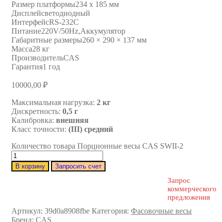
Размер платформы
234 х 185 мм
Дисплей
светодиодный
Интерфейс
RS-232C
Питание
220V/50Hz,Аккумулятор
Габаритные размеры
260 × 290 × 137 мм
Масса
28 кг
Производитель
CAS
Гарантия
1 год
10000,00
₽
Максимальная нагрузка:
2 кг
Дискретность:
0,5 г
Калибровка:
внешняя
Класс точности:
(III) средний
Количество товара Порционные весы CAS SWII-2
В корзину
Запросить счет
Запрос
коммерческого
предложения
Артикул:
39d0a8908fbe
Категория:
Фасовочные весы
Бренд:
CAS