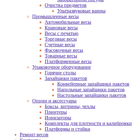
Очистка предметов
Ультразвуковые ванны
Промышленные весы
Автомобильные весы
Крановые весы
Весы с печатью
Торговые весы
Счетные весы
Фасовочные весы
Товарные весы
Платформенные весы
Упаковочное оборудование
Горячие столы
Запайщики пакетов
Конвейерные запайщики пакетов
Напольные запайщики пакетов
Настольные запайщики пакетов
Опции и аксессуары
Боксы, витрины, чехлы
Принтеры
Ионизаторы
Комплекты для плотности и калибровки
Платформы и стойки
Ремонт весов