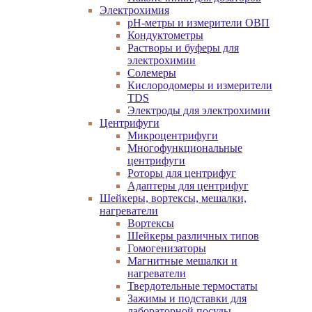
Электрохимия
pH-метры и измерители ОВП
Кондуктометры
Растворы и буферы для
электрохимии
Солемеры
Кислородомеры и измерители
TDS
Электроды для электрохимии
Центрифуги
Микроцентрифуги
Многофункциональные
центрифуги
Роторы для центрифуг
Адаптеры для центрифуг
Шейкеры, вортексы, мешалки,
нагреватели
Вортексы
Шейкеры различных типов
Гомогенизаторы
Магнитные мешалки и
нагреватели
Твердотельные термостаты
Зажимы и подставки для
лабораторной посуды