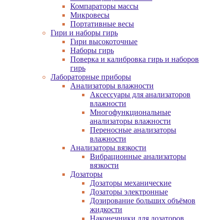
Компараторы массы
Микровесы
Портативные весы
Гири и наборы гирь
Гири высокоточные
Наборы гирь
Поверка и калибровка гирь и наборов
гирь
Лабораторные приборы
Анализаторы влажности
Аксессуары для анализаторов
влажности
Многофункциональные
анализаторы влажности
Переносные анализаторы
влажности
Анализаторы вязкости
Вибрационные анализаторы
вязкости
Дозаторы
Дозаторы механические
Дозаторы электронные
Дозирование больших объёмов
жидкости
Наконечники для дозаторов