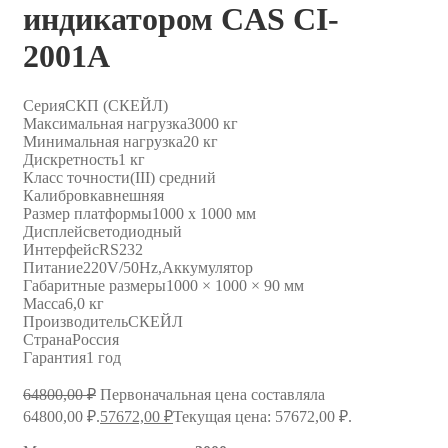
индикатором CAS CI-
2001A
Серия
СКП (СКЕЙЛ)
Максимальная нагрузка
3000 кг
Минимальная нагрузка
20 кг
Дискретность
1 кг
Класс точности
(III) средний
Калибровка
внешняя
Размер платформы
1000 х 1000 мм
Дисплей
светодиодный
Интерфейс
RS232
Питание
220V/50Hz,Аккумулятор
Габаритные размеры
1000 × 1000 × 90 мм
Масса
6,0 кг
Производитель
СКЕЙЛ
Страна
Россия
Гарантия
1 год
64800,00
₽
Первоначальная цена составляла
64800,00 ₽.
57672,00
₽
Текущая цена: 57672,00 ₽.