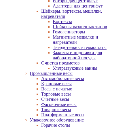
Роторы для центрифуг
Адаптеры для центрифуг
Шейкеры, вортексы, мешалки,
нагреватели
Вортексы
Шейкеры различных типов
Гомогенизаторы
Магнитные мешалки и
нагреватели
Твердотельные термостаты
Зажимы и подставки для
лабораторной посуды
Очистка предметов
Ультразвуковые ванны
Промышленные весы
Автомобильные весы
Крановые весы
Весы с печатью
Торговые весы
Счетные весы
Фасовочные весы
Товарные весы
Платформенные весы
Упаковочное оборудование
Горячие столы