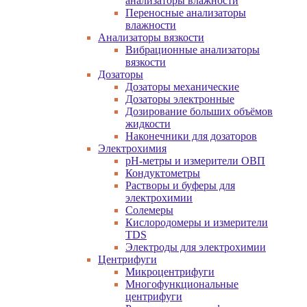
анализаторы влажности
Переносные анализаторы
влажности
Анализаторы вязкости
Вибрационные анализаторы
вязкости
Дозаторы
Дозаторы механические
Дозаторы электронные
Дозирование больших объёмов
жидкости
Наконечники для дозаторов
Электрохимия
pH-метры и измерители ОВП
Кондуктометры
Растворы и буферы для
электрохимии
Солемеры
Кислородомеры и измерители
TDS
Электроды для электрохимии
Центрифуги
Микроцентрифуги
Многофункциональные
центрифуги