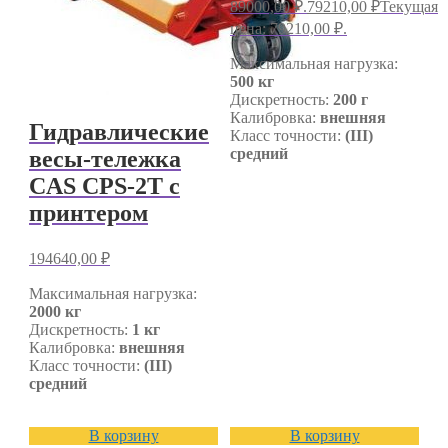
89000,00 ₽.
79210,00
₽
Текущая
цена: 79210,00 ₽.
Максимальная нагрузка:
500 кг
Дискретность:
200 г
Калибровка:
внешняя
Гидравлические
Класс точности:
(III)
средний
весы-тележка
CAS CPS-2T с
принтером
194640,00
₽
Максимальная нагрузка:
2000 кг
Дискретность:
1 кг
Калибровка:
внешняя
Класс точности:
(III)
средний
В корзину
В корзину