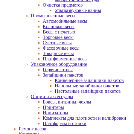
Очистка предметов
Ультразвуковые ванны
Промышленные весы
Автомобильные весы
Крановые весы
Весы с печатью
Торговые весы
Счетные весы
Фасовочные весы
Товарные весы
Платформенные весы
Упаковочное оборудование
Горячие столы
Запайщики пакетов
Конвейерные запайщики пакетов
Напольные запайщики пакетов
Настольные запайщики пакетов
Опции и аксессуары
Боксы, витрины, чехлы
Принтеры
Ионизаторы
Комплекты для плотности и калибровки
Платформы и стойки
Ремонт весов