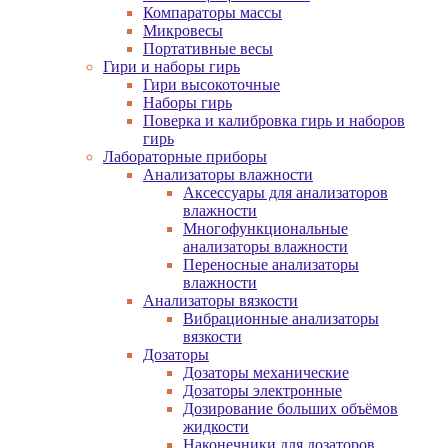
Компараторы массы
Микровесы
Портативные весы
Гири и наборы гирь
Гири высокоточные
Наборы гирь
Поверка и калибровка гирь и наборов
гирь
Лабораторные приборы
Анализаторы влажности
Аксессуары для анализаторов
влажности
Многофункциональные
анализаторы влажности
Переносные анализаторы
влажности
Анализаторы вязкости
Вибрационные анализаторы
вязкости
Дозаторы
Дозаторы механические
Дозаторы электронные
Дозирование больших объёмов
жидкости
Наконечники для дозаторов