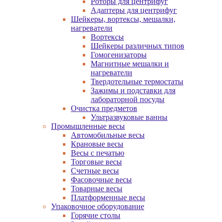
Роторы для центрифуг
Адаптеры для центрифуг
Шейкеры, вортексы, мешалки,
нагреватели
Вортексы
Шейкеры различных типов
Гомогенизаторы
Магнитные мешалки и
нагреватели
Твердотельные термостаты
Зажимы и подставки для
лабораторной посуды
Очистка предметов
Ультразвуковые ванны
Промышленные весы
Автомобильные весы
Крановые весы
Весы с печатью
Торговые весы
Счетные весы
Фасовочные весы
Товарные весы
Платформенные весы
Упаковочное оборудование
Горячие столы