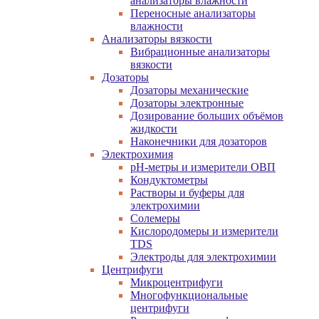
анализаторы влажности
Переносные анализаторы
влажности
Анализаторы вязкости
Вибрационные анализаторы
вязкости
Дозаторы
Дозаторы механические
Дозаторы электронные
Дозирование больших объёмов
жидкости
Наконечники для дозаторов
Электрохимия
pH-метры и измерители ОВП
Кондуктометры
Растворы и буферы для
электрохимии
Солемеры
Кислородомеры и измерители
TDS
Электроды для электрохимии
Центрифуги
Микроцентрифуги
Многофункциональные
центрифуги