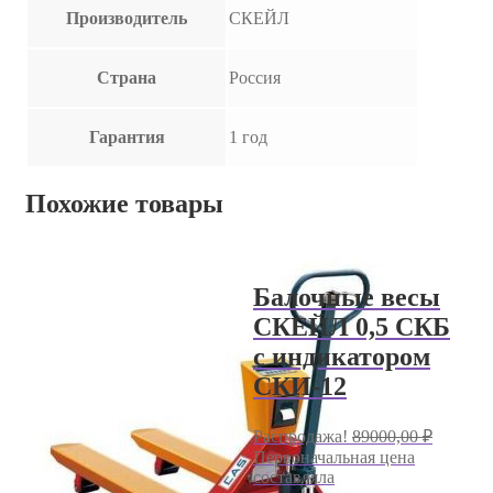
Производитель
СКЕЙЛ
Страна
Россия
Гарантия
1 год
Похожие товары
Балочные весы
СКЕЙЛ 0,5 СКБ
с индикатором
СКИ-12
Распродажа!
89000,00
₽
Первоначальная цена
составляла