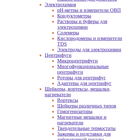
Электрохимия
pH-метры и измерители ОВП
Кондуктометры
Растворы и буферы для
электрохимии
Солемеры
Кислородомеры и измерители
TDS
Электроды для электрохимии
Центрифуги
Микроцентрифуги
Многофункциональные
центрифуги
Роторы для центрифуг
Адаптеры для центрифуг
Шейкеры, вортексы, мешалки,
нагреватели
Вортексы
Шейкеры различных типов
Гомогенизаторы
Магнитные мешалки и
нагреватели
Твердотельные термостаты
Зажимы и подставки для
лабораторной посуды