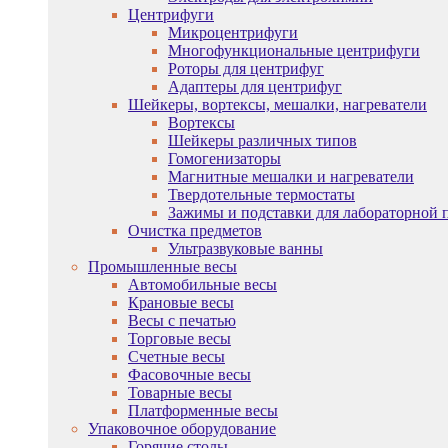
Центрифуги
Микроцентрифуги
Многофункциональные центрифуги
Роторы для центрифуг
Адаптеры для центрифуг
Шейкеры, вортексы, мешалки, нагреватели
Вортексы
Шейкеры различных типов
Гомогенизаторы
Магнитные мешалки и нагреватели
Твердотельные термостаты
Зажимы и подставки для лабораторной 
Очистка предметов
Ультразвуковые ванны
Промышленные весы
Автомобильные весы
Крановые весы
Весы с печатью
Торговые весы
Счетные весы
Фасовочные весы
Товарные весы
Платформенные весы
Упаковочное оборудование
Горячие столы