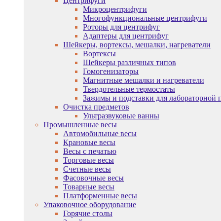
Центрифуги
Микроцентрифуги
Многофункциональные центрифуги
Роторы для центрифуг
Адаптеры для центрифуг
Шейкеры, вортексы, мешалки, нагреватели
Вортексы
Шейкеры различных типов
Гомогенизаторы
Магнитные мешалки и нагреватели
Твердотельные термостаты
Зажимы и подставки для лабораторной 
Очистка предметов
Ультразвуковые ванны
Промышленные весы
Автомобильные весы
Крановые весы
Весы с печатью
Торговые весы
Счетные весы
Фасовочные весы
Товарные весы
Платформенные весы
Упаковочное оборудование
Горячие столы