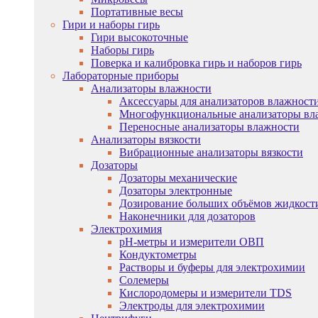
Портативные весы
Гири и наборы гирь
Гири высокоточные
Наборы гирь
Поверка и калибровка гирь и наборов гирь
Лабораторные приборы
Анализаторы влажности
Аксессуары для анализаторов влажност
Многофункциональные анализаторы вл
Переносные анализаторы влажности
Анализаторы вязкости
Вибрационные анализаторы вязкости
Дозаторы
Дозаторы механические
Дозаторы электронные
Дозирование больших объёмов жидкост
Наконечники для дозаторов
Электрохимия
pH-метры и измерители ОВП
Кондуктометры
Растворы и буферы для электрохимии
Солемеры
Кислородомеры и измерители TDS
Электроды для электрохимии