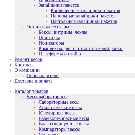
Запайщики пакетов
Конвейерные запайщики пакетов
Напольные запайщики пакетов
Настольные запайщики пакетов
Опции и аксессуары
Боксы, витрины, чехлы
Принтеры
Ионизаторы
Комплекты для плотности и калибровки
Платформы и стойки
Ремонт весов
Контакты
О компании
Производители
Доставка и оплата
Каталог товаров
Весы лабораторные
Лабораторные весы
Аналитические весы
Ювелирные весы
Взрывобезопасные весы
Влагозащищенные весы
Компараторы массы
Микровесы