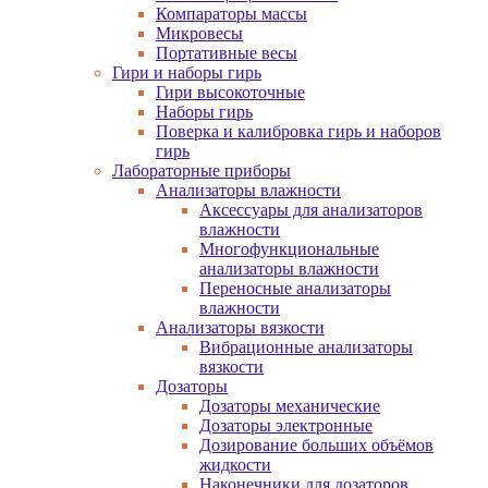
Компараторы массы
Микровесы
Портативные весы
Гири и наборы гирь
Гири высокоточные
Наборы гирь
Поверка и калибровка гирь и наборов
гирь
Лабораторные приборы
Анализаторы влажности
Аксессуары для анализаторов
влажности
Многофункциональные
анализаторы влажности
Переносные анализаторы
влажности
Анализаторы вязкости
Вибрационные анализаторы
вязкости
Дозаторы
Дозаторы механические
Дозаторы электронные
Дозирование больших объёмов
жидкости
Наконечники для дозаторов