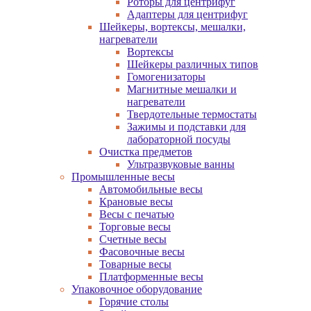
Роторы для центрифуг
Адаптеры для центрифуг
Шейкеры, вортексы, мешалки,
нагреватели
Вортексы
Шейкеры различных типов
Гомогенизаторы
Магнитные мешалки и
нагреватели
Твердотельные термостаты
Зажимы и подставки для
лабораторной посуды
Очистка предметов
Ультразвуковые ванны
Промышленные весы
Автомобильные весы
Крановые весы
Весы с печатью
Торговые весы
Счетные весы
Фасовочные весы
Товарные весы
Платформенные весы
Упаковочное оборудование
Горячие столы