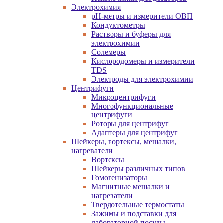
Электрохимия
pH-метры и измерители ОВП
Кондуктометры
Растворы и буферы для
электрохимии
Солемеры
Кислородомеры и измерители
TDS
Электроды для электрохимии
Центрифуги
Микроцентрифуги
Многофункциональные
центрифуги
Роторы для центрифуг
Адаптеры для центрифуг
Шейкеры, вортексы, мешалки,
нагреватели
Вортексы
Шейкеры различных типов
Гомогенизаторы
Магнитные мешалки и
нагреватели
Твердотельные термостаты
Зажимы и подставки для
лабораторной посуды