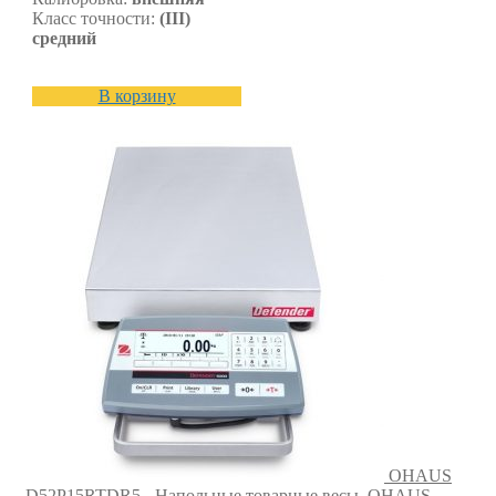
Класс точности:
(III)
средний
В корзину
OHAUS
D52P15RTDR5 - Напольные товарные весы
OHAUS