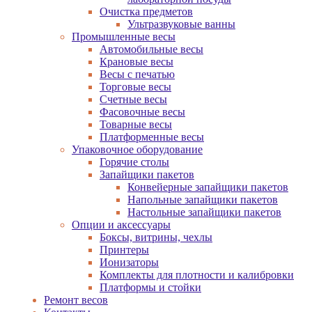
Очистка предметов
Ультразвуковые ванны
Промышленные весы
Автомобильные весы
Крановые весы
Весы с печатью
Торговые весы
Счетные весы
Фасовочные весы
Товарные весы
Платформенные весы
Упаковочное оборудование
Горячие столы
Запайщики пакетов
Конвейерные запайщики пакетов
Напольные запайщики пакетов
Настольные запайщики пакетов
Опции и аксессуары
Боксы, витрины, чехлы
Принтеры
Ионизаторы
Комплекты для плотности и калибровки
Платформы и стойки
Ремонт весов