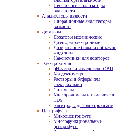
анализаторы влажности
Переносные анализаторы
влажности
Анализаторы вязкости
Вибрационные анализаторы
вязкости
Дозаторы
Дозаторы механические
Дозаторы электронные
Дозирование больших объёмов
жидкости
Наконечники для дозаторов
Электрохимия
pH-метры и измерители ОВП
Кондуктометры
Растворы и буферы для
электрохимии
Солемеры
Кислородомеры и измерители
TDS
Электроды для электрохимии
Центрифуги
Микроцентрифуги
Многофункциональные
центрифуги