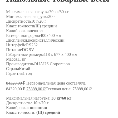
Максимальная нагрузка
30 кг/60 кг
Минимальная нагрузка
200 г
Дискретность
10 г/20 г
Класс точности
(III) средний
Калибровка
внешняя
Размер платформы
400х400 мм
Дисплей
жидкокристаллический
Интерфейс
RS232
Питание
DC 9V
Габаритные размеры
118 х 677 х 400 мм
Масса
11 кг
Производитель
OHAUS Corporation
Страна
Китай
Гарантия
1 год
84320,00
₽
Первоначальная цена составляла
84320,00 ₽.
75888,00
₽
Текущая цена: 75888,00 ₽.
Максимальная нагрузка:
30 кг/60 кг
Дискретность:
10 г/20 г
Калибровка:
внешняя
Класс точности:
(III) средний