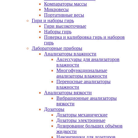
Компараторы массы
Микровесы
Портативные весы
Гири и наборы гирь
Гири высокоточные
Наборы гирь
Поверка и калибровка гирь и наборов
гирь
Лабораторные приборы
Анализаторы влажности
Аксессуары для анализаторов
влажности
Многофункциональные
анализаторы влажности
Переносные анализаторы
влажности
Анализаторы вязкости
Вибрационные анализаторы
вязкости
Дозаторы
Дозаторы механические
Дозаторы электронные
Дозирование больших объёмов
жидкости
Наконечники для дозаторов