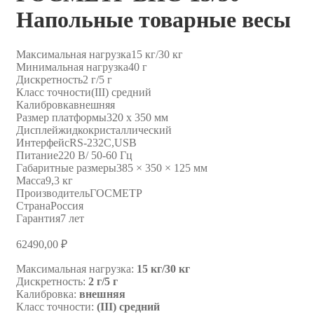
Напольные товарные весы
Максимальная нагрузка
15 кг/30 кг
Минимальная нагрузка
40 г
Дискретность
2 г/5 г
Класс точности
(III) средний
Калибровка
внешняя
Размер платформы
320 х 350 мм
Дисплей
жидкокристаллический
Интерфейс
RS-232C,USB
Питание
220 В/ 50-60 Гц
Габаритные размеры
385 × 350 × 125 мм
Масса
9,3 кг
Производитель
ГОСМЕТР
Страна
Россия
Гарантия
7 лет
62490,00
₽
Максимальная нагрузка:
15 кг/30 кг
Дискретность:
2 г/5 г
Калибровка:
внешняя
Класс точности:
(III) средний