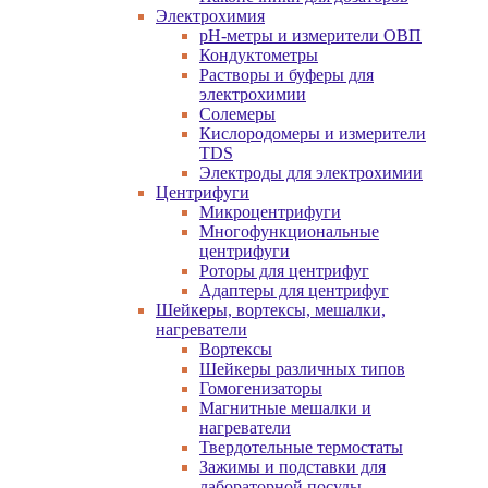
Электрохимия
pH-метры и измерители ОВП
Кондуктометры
Растворы и буферы для
электрохимии
Солемеры
Кислородомеры и измерители
TDS
Электроды для электрохимии
Центрифуги
Микроцентрифуги
Многофункциональные
центрифуги
Роторы для центрифуг
Адаптеры для центрифуг
Шейкеры, вортексы, мешалки,
нагреватели
Вортексы
Шейкеры различных типов
Гомогенизаторы
Магнитные мешалки и
нагреватели
Твердотельные термостаты
Зажимы и подставки для
лабораторной посуды