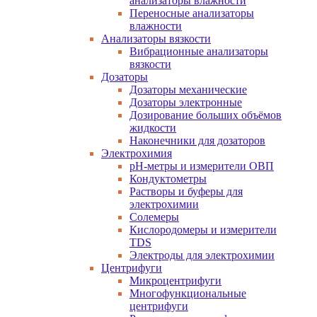
анализаторы влажности
Переносные анализаторы
влажности
Анализаторы вязкости
Вибрационные анализаторы
вязкости
Дозаторы
Дозаторы механические
Дозаторы электронные
Дозирование больших объёмов
жидкости
Наконечники для дозаторов
Электрохимия
pH-метры и измерители ОВП
Кондуктометры
Растворы и буферы для
электрохимии
Солемеры
Кислородомеры и измерители
TDS
Электроды для электрохимии
Центрифуги
Микроцентрифуги
Многофункциональные
центрифуги