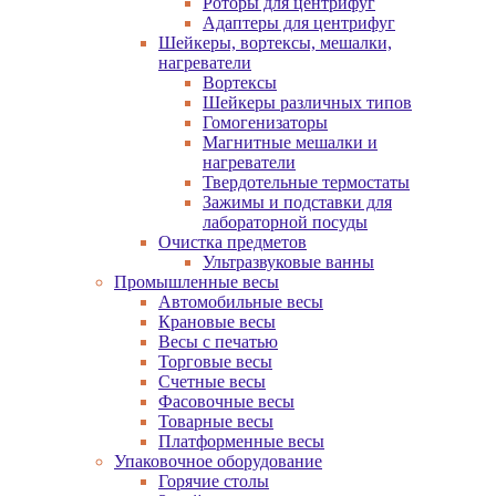
Роторы для центрифуг
Адаптеры для центрифуг
Шейкеры, вортексы, мешалки,
нагреватели
Вортексы
Шейкеры различных типов
Гомогенизаторы
Магнитные мешалки и
нагреватели
Твердотельные термостаты
Зажимы и подставки для
лабораторной посуды
Очистка предметов
Ультразвуковые ванны
Промышленные весы
Автомобильные весы
Крановые весы
Весы с печатью
Торговые весы
Счетные весы
Фасовочные весы
Товарные весы
Платформенные весы
Упаковочное оборудование
Горячие столы