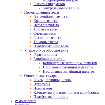
Очистка предметов
Ультразвуковые ванны
Промышленные весы
Автомобильные весы
Крановые весы
Весы с печатью
Торговые весы
Счетные весы
Фасовочные весы
Товарные весы
Платформенные весы
Упаковочное оборудование
Горячие столы
Запайщики пакетов
Конвейерные запайщики пакетов
Напольные запайщики пакетов
Настольные запайщики пакетов
Опции и аксессуары
Боксы, витрины, чехлы
Принтеры
Ионизаторы
Комплекты для плотности и калибровки
Платформы и стойки
Ремонт весов