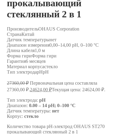
прокалывающий
стеклянный 2 в 1
Производитель
OHAUS Corporation
Страна
Китай
Датчик температуры
нет
Диапазон измерения
0,00–14,00 pH, 0–100 °C
Длина кабеля
1,0 м
Форма гири
Форма гири
Гарантия
6 месяцев
Материал корпуса
стекло
Тип электрода
pHpH
27360,00
₽
Первоначальная цена составляла
27360,00 ₽.
24624,00
₽
Текущая цена: 24624,00 ₽.
Тип электрода:
pH
Диапазон:
0.00 – 14 pH; 0–100 °C
Датчик температуры:
нет
Корпус:
стекло
Количество товара pH-электрод OHAUS ST270
прокалывающий стеклянный 2 в 1