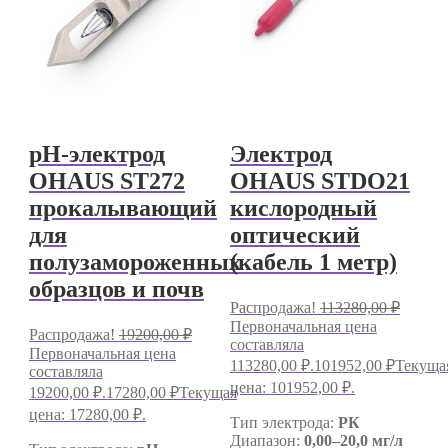
pH-электрод
Электрод
OHAUS ST272
OHAUS STDO21
прокалывающий
кислородный
для
оптический
полузамороженных
(кабель 1 метр)
образцов и почв
Распродажа!
113280,00
₽
Первоначальная цена
Распродажа!
19200,00
₽
составляла
Первоначальная цена
113280,00 ₽.
101952,00
₽
Текуща
составляла
цена: 101952,00 ₽.
19200,00 ₽.
17280,00
₽
Текущая
цена: 17280,00 ₽.
Тип электрода:
РК
Диапазон:
0,00–20,0 мг/л