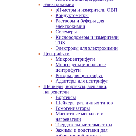
Электрохимия
pH-метры и измерители ОВП
Кондуктометры
Растворы и буферы для
электрохимии
Солемеры
Кислородомеры и измерители
TDS
Электроды для электрохимии
Центрифуги
Микроцентрифуги
Многофункциональные
центрифуги
Роторы для центрифуг
Адаптеры для центрифуг
Шейкеры, вортексы, мешалки,
нагреватели
Вортексы
Шейкеры различных типов
Гомогенизаторы
Магнитные мешалки и
нагреватели
Твердотельные термостаты
Зажимы и подставки для
лабораторной посуды