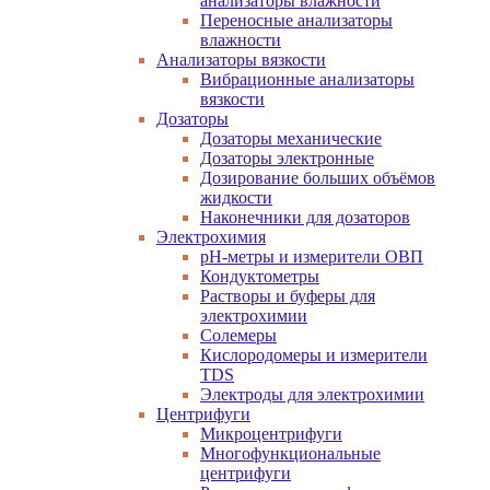
анализаторы влажности
Переносные анализаторы
влажности
Анализаторы вязкости
Вибрационные анализаторы
вязкости
Дозаторы
Дозаторы механические
Дозаторы электронные
Дозирование больших объёмов
жидкости
Наконечники для дозаторов
Электрохимия
pH-метры и измерители ОВП
Кондуктометры
Растворы и буферы для
электрохимии
Солемеры
Кислородомеры и измерители
TDS
Электроды для электрохимии
Центрифуги
Микроцентрифуги
Многофункциональные
центрифуги