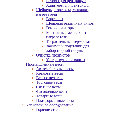
Роторы для центрифуг
Адаптеры для центрифуг
Шейкеры, вортексы, мешалки,
нагреватели
Вортексы
Шейкеры различных типов
Гомогенизаторы
Магнитные мешалки и
нагреватели
Твердотельные термостаты
Зажимы и подставки для
лабораторной посуды
Очистка предметов
Ультразвуковые ванны
Промышленные весы
Автомобильные весы
Крановые весы
Весы с печатью
Торговые весы
Счетные весы
Фасовочные весы
Товарные весы
Платформенные весы
Упаковочное оборудование
Горячие столы