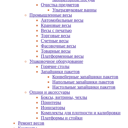
Очистка предметов
Ультразвуковые ванны
Промышленные весы
Автомобильные весы
Крановые весы
Весы с печатью
Торговые весы
Счетные весы
Фасовочные весы
Товарные весы
Платформенные весы
Упаковочное оборудование
Горячие столы
Запайщики пакетов
Конвейерные запайщики пакетов
Напольные запайщики пакетов
Настольные запайщики пакетов
Опции и аксессуары
Боксы, витрины, чехлы
Принтеры
Ионизаторы
Комплекты для плотности и калибровки
Платформы и стойки
Ремонт весов