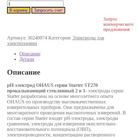
В корзину
Запросить счет
Запрос
коммерческого
предложения
Артикул:
30240974
Категория:
Электроды для
электрохимии
Описание
Детали
Описание
pH-электрод OHAUS серии Starter ST270
прокалывающий стеклянный 2 в 1-
электроды серии
Starter разработаны на основе многолетнего опыта
OHAUS по производству высококачественных
измерительных приборов. Они предназначены для
многократного проведения высокоточных измерений. В
состав серии Starter входят pH-электроды, электроды
сравнения, электроды для измерения окислительно-
восстановительного потенциала (ОВП),
электропроводности, концентрации растворенного