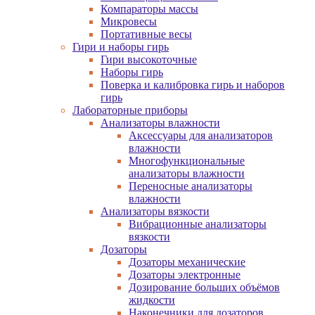
Компараторы массы
Микровесы
Портативные весы
Гири и наборы гирь
Гири высокоточные
Наборы гирь
Поверка и калибровка гирь и наборов
гирь
Лабораторные приборы
Анализаторы влажности
Аксессуары для анализаторов
влажности
Многофункциональные
анализаторы влажности
Переносные анализаторы
влажности
Анализаторы вязкости
Вибрационные анализаторы
вязкости
Дозаторы
Дозаторы механические
Дозаторы электронные
Дозирование больших объёмов
жидкости
Наконечники для дозаторов