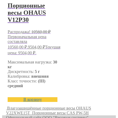
Порционные
весы OHAUS
V12P30
Распродажа!
10560,00
₽
Первоначальная цена
составляла
10560,00 ₽.
9504,00
₽
Текущая
цена: 9504,00 ₽.
Максимальная нагрузка:
30
кг
Дискретность:
5 г
Калибровка:
внешняя
Класс точности:
(III)
средний
В корзину
Влагозащищённые порционные весы OHAUS
V22XWE15T
Порционные весы CAS PW-5H
Официальный сайт ООО "Весовые системы"