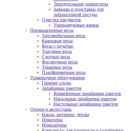
Твердотельные термостаты
Зажимы и подставки для
лабораторной посуды
Очистка предметов
Ультразвуковые ванны
Промышленные весы
Автомобильные весы
Крановые весы
Весы с печатью
Торговые весы
Счетные весы
Фасовочные весы
Товарные весы
Платформенные весы
Упаковочное оборудование
Горячие столы
Запайщики пакетов
Конвейерные запайщики пакетов
Напольные запайщики пакетов
Настольные запайщики пакетов
Опции и аксессуары
Боксы, витрины, чехлы
Принтеры
Ионизаторы
Комплекты для плотности и калибровки