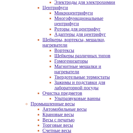
Электроды для электрохимии
Центрифуги
Микроцентрифуги
Многофункциональные
центрифуги
Роторы для центрифуг
Адаптеры для центрифуг
Шейкеры, вортексы, мешалки,
нагреватели
Вортексы
Шейкеры различных типов
Гомогенизаторы
Магнитные мешалки и
нагреватели
Твердотельные термостаты
Зажимы и подставки для
лабораторной посуды
Очистка предметов
Ультразвуковые ванны
Промышленные весы
Автомобильные весы
Крановые весы
Весы с печатью
Торговые весы
Счетные весы