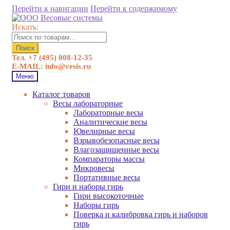
Перейти к навигации
Перейти к содержимому
Искать:
Поиск
Тел. +7 (495) 008-12-35
E-MAIL: info@vesis.ru
Меню
Каталог товаров
Весы лабораторные
Лабораторные весы
Аналитические весы
Ювелирные весы
Взрывобезопасные весы
Влагозащищенные весы
Компараторы массы
Микровесы
Портативные весы
Гири и наборы гирь
Гири высокоточные
Наборы гирь
Поверка и калибровка гирь и наборов
гирь