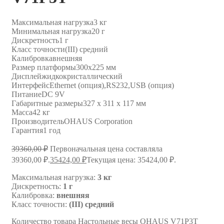
Максимальная нагрузка
3 кг
Минимальная нагрузка
20 г
Дискретность
1 г
Класс точности
(III) средний
Калибровка
внешняя
Размер платформы
300х225 мм
Дисплей
жидкокристаллический
Интерфейс
Ethernet (опция),RS232,USB (опция)
Питание
DC 9V
Габаритные размеры
327 х 311 х 117 мм
Масса
42 кг
Производитель
OHAUS Corporation
Гарантия
1 год
39360,00
₽
Первоначальная цена составляла
39360,00 ₽.
35424,00
₽
Текущая цена: 35424,00 ₽.
Максимальная нагрузка:
3 кг
Дискретность:
1 г
Калибровка:
внешняя
Класс точности:
(III) средний
Количество товара Настольные весы OHAUS V71P3T