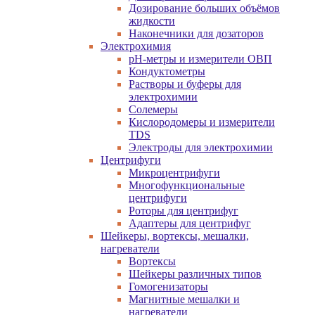
Дозирование больших объёмов
жидкости
Наконечники для дозаторов
Электрохимия
pH-метры и измерители ОВП
Кондуктометры
Растворы и буферы для
электрохимии
Солемеры
Кислородомеры и измерители
TDS
Электроды для электрохимии
Центрифуги
Микроцентрифуги
Многофункциональные
центрифуги
Роторы для центрифуг
Адаптеры для центрифуг
Шейкеры, вортексы, мешалки,
нагреватели
Вортексы
Шейкеры различных типов
Гомогенизаторы
Магнитные мешалки и
нагреватели