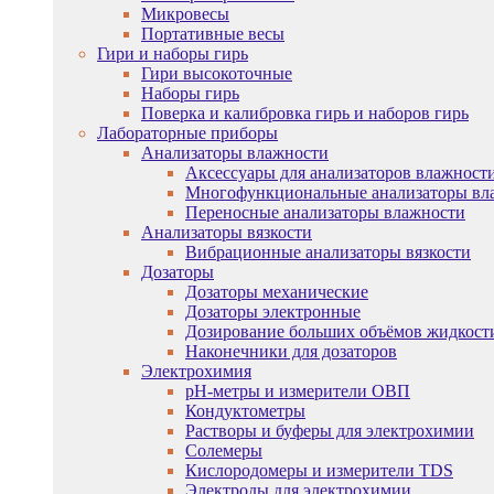
Микровесы
Портативные весы
Гири и наборы гирь
Гири высокоточные
Наборы гирь
Поверка и калибровка гирь и наборов гирь
Лабораторные приборы
Анализаторы влажности
Аксессуары для анализаторов влажност
Многофункциональные анализаторы вл
Переносные анализаторы влажности
Анализаторы вязкости
Вибрационные анализаторы вязкости
Дозаторы
Дозаторы механические
Дозаторы электронные
Дозирование больших объёмов жидкост
Наконечники для дозаторов
Электрохимия
pH-метры и измерители ОВП
Кондуктометры
Растворы и буферы для электрохимии
Солемеры
Кислородомеры и измерители TDS
Электроды для электрохимии