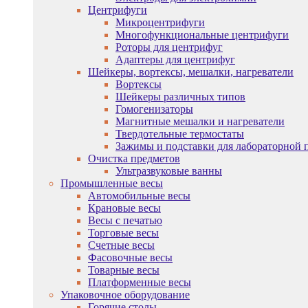
Центрифуги
Микроцентрифуги
Многофункциональные центрифуги
Роторы для центрифуг
Адаптеры для центрифуг
Шейкеры, вортексы, мешалки, нагреватели
Вортексы
Шейкеры различных типов
Гомогенизаторы
Магнитные мешалки и нагреватели
Твердотельные термостаты
Зажимы и подставки для лабораторной 
Очистка предметов
Ультразвуковые ванны
Промышленные весы
Автомобильные весы
Крановые весы
Весы с печатью
Торговые весы
Счетные весы
Фасовочные весы
Товарные весы
Платформенные весы
Упаковочное оборудование
Горячие столы