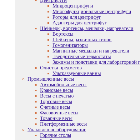
Центрифуги
Микроцентрифуги
Многофункциональные центрифуги
Роторы для центрифуг
Адаптеры для центрифуг
Шейкеры, вортексы, мешалки, нагреватели
Вортексы
Шейкеры различных типов
Гомогенизаторы
Магнитные мешалки и нагреватели
Твердотельные термостаты
Зажимы и подставки для лабораторной 
Очистка предметов
Ультразвуковые ванны
Промышленные весы
Автомобильные весы
Крановые весы
Весы с печатью
Торговые весы
Счетные весы
Фасовочные весы
Товарные весы
Платформенные весы
Упаковочное оборудование
Горячие столы