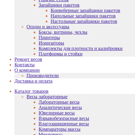
Запайщики пакетов
Конвейерные запайщики пакетов
Напольные запайщики пакетов
Настольные запайщики пакетов
Опции и аксессуары
Боксы, витрины, чехлы
Принтеры
Ионизаторы
Комплекты для плотности и калибровки
Платформы и стойки
Ремонт весов
Контакты
О компании
Производители
Доставка и оплата
Каталог товаров
Весы лабораторные
Лабораторные весы
Аналитические весы
Ювелирные весы
Взрывобезопасные весы
Влагозащищенные весы
Компараторы массы
Микровесы