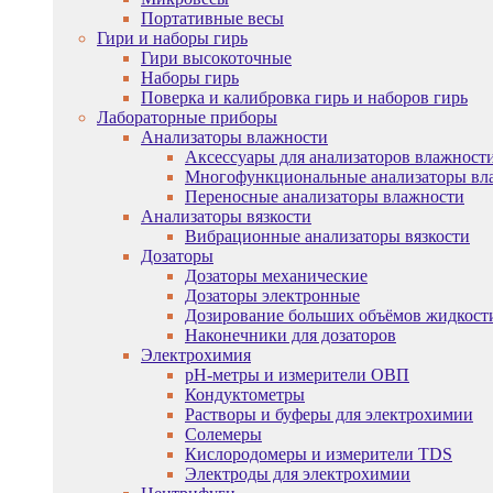
Портативные весы
Гири и наборы гирь
Гири высокоточные
Наборы гирь
Поверка и калибровка гирь и наборов гирь
Лабораторные приборы
Анализаторы влажности
Аксессуары для анализаторов влажност
Многофункциональные анализаторы вл
Переносные анализаторы влажности
Анализаторы вязкости
Вибрационные анализаторы вязкости
Дозаторы
Дозаторы механические
Дозаторы электронные
Дозирование больших объёмов жидкост
Наконечники для дозаторов
Электрохимия
pH-метры и измерители ОВП
Кондуктометры
Растворы и буферы для электрохимии
Солемеры
Кислородомеры и измерители TDS
Электроды для электрохимии