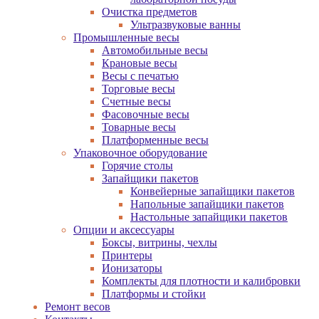
Очистка предметов
Ультразвуковые ванны
Промышленные весы
Автомобильные весы
Крановые весы
Весы с печатью
Торговые весы
Счетные весы
Фасовочные весы
Товарные весы
Платформенные весы
Упаковочное оборудование
Горячие столы
Запайщики пакетов
Конвейерные запайщики пакетов
Напольные запайщики пакетов
Настольные запайщики пакетов
Опции и аксессуары
Боксы, витрины, чехлы
Принтеры
Ионизаторы
Комплекты для плотности и калибровки
Платформы и стойки
Ремонт весов