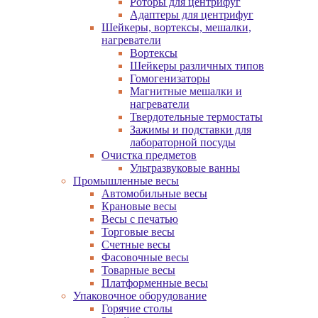
Роторы для центрифуг
Адаптеры для центрифуг
Шейкеры, вортексы, мешалки,
нагреватели
Вортексы
Шейкеры различных типов
Гомогенизаторы
Магнитные мешалки и
нагреватели
Твердотельные термостаты
Зажимы и подставки для
лабораторной посуды
Очистка предметов
Ультразвуковые ванны
Промышленные весы
Автомобильные весы
Крановые весы
Весы с печатью
Торговые весы
Счетные весы
Фасовочные весы
Товарные весы
Платформенные весы
Упаковочное оборудование
Горячие столы