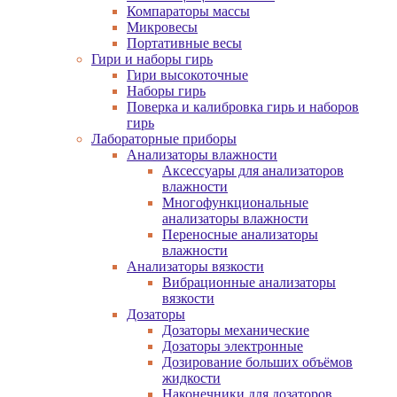
Компараторы массы
Микровесы
Портативные весы
Гири и наборы гирь
Гири высокоточные
Наборы гирь
Поверка и калибровка гирь и наборов
гирь
Лабораторные приборы
Анализаторы влажности
Аксессуары для анализаторов
влажности
Многофункциональные
анализаторы влажности
Переносные анализаторы
влажности
Анализаторы вязкости
Вибрационные анализаторы
вязкости
Дозаторы
Дозаторы механические
Дозаторы электронные
Дозирование больших объёмов
жидкости
Наконечники для дозаторов