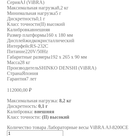
Серия
AJ (ViBRA)
Максимальная нагрузка
8,2 кг
Минимальная нагрузка
5 г
Дискретность
0,1 г
Класс точности
(II) высокий
Калибровка
внешняя
Размер платформы
160 х 180 мм
Дисплей
жидкокристаллический
Интерфейс
RS-232C
Питание
220V/50Hz
Габаритные размеры
192 х 265 х 90 мм
Масса
28 кг
Производитель
SHINKO DENSHI (ViBRA)
Страна
Япония
Гарантия
7 лет
112000,00
₽
Максимальная нагрузка:
8,2 кг
Дискретность:
0,1 г
Калибровка:
внешняя
Класс точности:
(II) высокий
Количество товара Лабораторные весы ViBRA AJ-8200CE