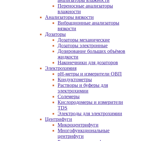
анализаторы влажности
Переносные анализаторы
влажности
Анализаторы вязкости
Вибрационные анализаторы
вязкости
Дозаторы
Дозаторы механические
Дозаторы электронные
Дозирование больших объёмов
жидкости
Наконечники для дозаторов
Электрохимия
pH-метры и измерители ОВП
Кондуктометры
Растворы и буферы для
электрохимии
Солемеры
Кислородомеры и измерители
TDS
Электроды для электрохимии
Центрифуги
Микроцентрифуги
Многофункциональные
центрифуги