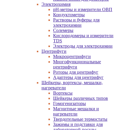
Электрохимия
pH-метры и измерители ОВП
Кондуктометры
Растворы и буферы для
электрохимии
Солемеры
Кислородомеры и измерители
TDS
Электроды для электрохимии
Центрифуги
Микроцентрифуги
Многофункциональные
центрифуги
Роторы для центрифуг
Адаптеры для центрифуг
Шейкеры, вортексы, мешалки,
нагреватели
Вортексы
Шейкеры различных типов
Гомогенизаторы
Магнитные мешалки и
нагреватели
Твердотельные термостаты
Зажимы и подставки для
лабораторной посуды