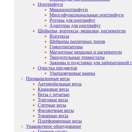
Центрифуги
Микроцентрифуги
Многофункциональные центрифуги
Роторы для центрифуг
Адаптеры для центрифуг
Шейкеры, вортексы, мешалки, нагреватели
Вортексы
Шейкеры различных типов
Гомогенизаторы
Магнитные мешалки и нагреватели
Твердотельные термостаты
Зажимы и подставки для лабораторной 
Очистка предметов
Ультразвуковые ванны
Промышленные весы
Автомобильные весы
Крановые весы
Весы с печатью
Торговые весы
Счетные весы
Фасовочные весы
Товарные весы
Платформенные весы
Упаковочное оборудование
Горячие столы