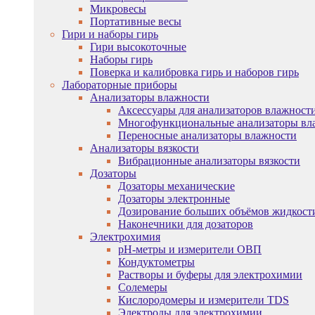
Микровесы
Портативные весы
Гири и наборы гирь
Гири высокоточные
Наборы гирь
Поверка и калибровка гирь и наборов гирь
Лабораторные приборы
Анализаторы влажности
Аксессуары для анализаторов влажност
Многофункциональные анализаторы вл
Переносные анализаторы влажности
Анализаторы вязкости
Вибрационные анализаторы вязкости
Дозаторы
Дозаторы механические
Дозаторы электронные
Дозирование больших объёмов жидкост
Наконечники для дозаторов
Электрохимия
pH-метры и измерители ОВП
Кондуктометры
Растворы и буферы для электрохимии
Солемеры
Кислородомеры и измерители TDS
Электроды для электрохимии