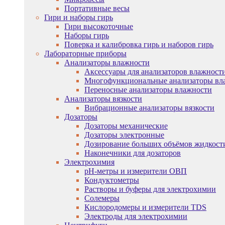
Портативные весы
Гири и наборы гирь
Гири высокоточные
Наборы гирь
Поверка и калибровка гирь и наборов гирь
Лабораторные приборы
Анализаторы влажности
Аксессуары для анализаторов влажност
Многофункциональные анализаторы вл
Переносные анализаторы влажности
Анализаторы вязкости
Вибрационные анализаторы вязкости
Дозаторы
Дозаторы механические
Дозаторы электронные
Дозирование больших объёмов жидкост
Наконечники для дозаторов
Электрохимия
pH-метры и измерители ОВП
Кондуктометры
Растворы и буферы для электрохимии
Солемеры
Кислородомеры и измерители TDS
Электроды для электрохимии