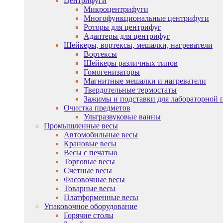
Центрифуги
Микроцентрифуги
Многофункциональные центрифуги
Роторы для центрифуг
Адаптеры для центрифуг
Шейкеры, вортексы, мешалки, нагреватели
Вортексы
Шейкеры различных типов
Гомогенизаторы
Магнитные мешалки и нагреватели
Твердотельные термостаты
Зажимы и подставки для лабораторной 
Очистка предметов
Ультразвуковые ванны
Промышленные весы
Автомобильные весы
Крановые весы
Весы с печатью
Торговые весы
Счетные весы
Фасовочные весы
Товарные весы
Платформенные весы
Упаковочное оборудование
Горячие столы