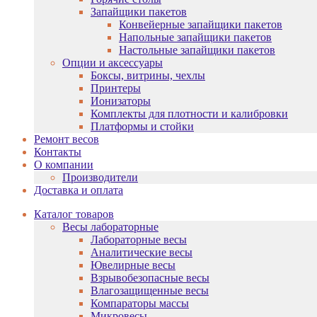
Запайщики пакетов
Конвейерные запайщики пакетов
Напольные запайщики пакетов
Настольные запайщики пакетов
Опции и аксессуары
Боксы, витрины, чехлы
Принтеры
Ионизаторы
Комплекты для плотности и калибровки
Платформы и стойки
Ремонт весов
Контакты
О компании
Производители
Доставка и оплата
Каталог товаров
Весы лабораторные
Лабораторные весы
Аналитические весы
Ювелирные весы
Взрывобезопасные весы
Влагозащищенные весы
Компараторы массы
Микровесы