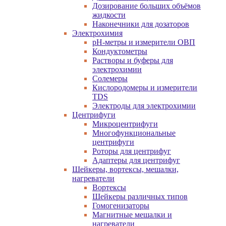
Дозирование больших объёмов
жидкости
Наконечники для дозаторов
Электрохимия
pH-метры и измерители ОВП
Кондуктометры
Растворы и буферы для
электрохимии
Солемеры
Кислородомеры и измерители
TDS
Электроды для электрохимии
Центрифуги
Микроцентрифуги
Многофункциональные
центрифуги
Роторы для центрифуг
Адаптеры для центрифуг
Шейкеры, вортексы, мешалки,
нагреватели
Вортексы
Шейкеры различных типов
Гомогенизаторы
Магнитные мешалки и
нагреватели