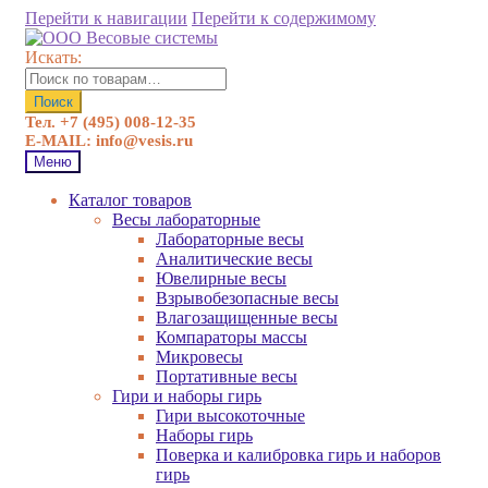
Перейти к навигации
Перейти к содержимому
Искать:
Поиск
Тел. +7 (495) 008-12-35
E-MAIL: info@vesis.ru
Меню
Каталог товаров
Весы лабораторные
Лабораторные весы
Аналитические весы
Ювелирные весы
Взрывобезопасные весы
Влагозащищенные весы
Компараторы массы
Микровесы
Портативные весы
Гири и наборы гирь
Гири высокоточные
Наборы гирь
Поверка и калибровка гирь и наборов
гирь