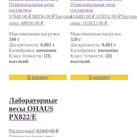
Первоначальная цена
Первоначальная цена
составляла
составляла
97840,00 ₽.
88056,00
₽
Текущая
114480,00 ₽.
103032,00
₽
Текуща
цена: 88056,00 ₽.
цена: 103032,00 ₽.
Максимальная нагрузка:
Максимальная нагрузка:
160 г
320 г
Дискретность:
0,001 г
Дискретность:
0,001 г
Калибровка:
внешняя
Калибровка:
внешняя
Класс точности:
(II)
Класс точности:
(II)
высокий
высокий
В корзину
В корзину
Лабораторные
весы OHAUS
PX822/E
Распродажа!
82400,00
₽
Первоначальная цена