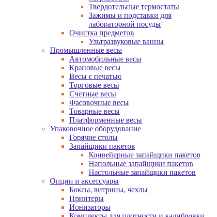
Твердотельные термостаты
Зажимы и подставки для
лабораторной посуды
Очистка предметов
Ультразвуковые ванны
Промышленные весы
Автомобильные весы
Крановые весы
Весы с печатью
Торговые весы
Счетные весы
Фасовочные весы
Товарные весы
Платформенные весы
Упаковочное оборудование
Горячие столы
Запайщики пакетов
Конвейерные запайщики пакетов
Напольные запайщики пакетов
Настольные запайщики пакетов
Опции и аксессуары
Боксы, витрины, чехлы
Принтеры
Ионизаторы
Комплекты для плотности и калибровки