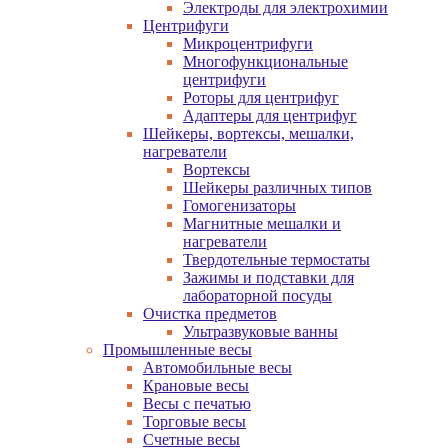
Электроды для электрохимии
Центрифуги
Микроцентрифуги
Многофункциональные
центрифуги
Роторы для центрифуг
Адаптеры для центрифуг
Шейкеры, вортексы, мешалки,
нагреватели
Вортексы
Шейкеры различных типов
Гомогенизаторы
Магнитные мешалки и
нагреватели
Твердотельные термостаты
Зажимы и подставки для
лабораторной посуды
Очистка предметов
Ультразвуковые ванны
Промышленные весы
Автомобильные весы
Крановые весы
Весы с печатью
Торговые весы
Счетные весы