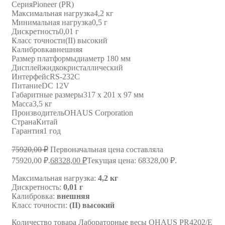
Серия
Pioneer (PR)
Максимальная нагрузка
4,2 кг
Минимальная нагрузка
0,5 г
Дискретность
0,01 г
Класс точности
(II) высокий
Калибровка
внешняя
Размер платформы
диаметр 180 мм
Дисплей
жидкокристаллический
Интерфейс
RS-232C
Питание
DC 12V
Габаритные размеры
317 х 201 х 97 мм
Масса
3,5 кг
Производитель
OHAUS Corporation
Страна
Китай
Гарантия
1 год
75920,00
₽
Первоначальная цена составляла
75920,00 ₽.
68328,00
₽
Текущая цена: 68328,00 ₽.
Максимальная нагрузка:
4,2 кг
Дискретность:
0,01 г
Калибровка:
внешняя
Класс точности:
(II) высокий
Количество товара Лабораторные весы OHAUS PR4202/E