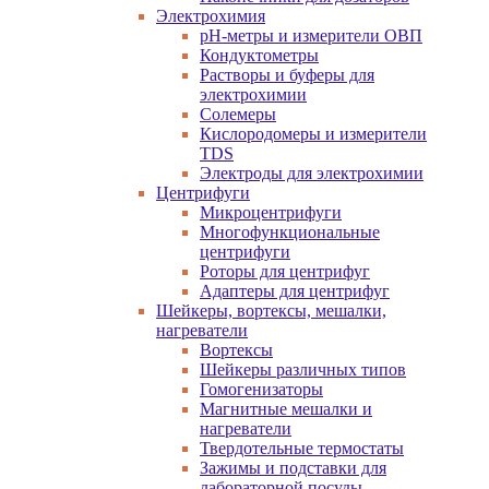
Электрохимия
pH-метры и измерители ОВП
Кондуктометры
Растворы и буферы для
электрохимии
Солемеры
Кислородомеры и измерители
TDS
Электроды для электрохимии
Центрифуги
Микроцентрифуги
Многофункциональные
центрифуги
Роторы для центрифуг
Адаптеры для центрифуг
Шейкеры, вортексы, мешалки,
нагреватели
Вортексы
Шейкеры различных типов
Гомогенизаторы
Магнитные мешалки и
нагреватели
Твердотельные термостаты
Зажимы и подставки для
лабораторной посуды