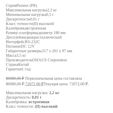
Серия
Pioneer (PR)
Максимальная нагрузка
2,2 кг
Минимальная нагрузка
0,5 г
Дискретность
0,01 г
Класс точности
(II) высокий
Калибровка
встроенная
Размер платформы
диаметр 180 мм
Дисплей
жидкокристаллический
Интерфейс
RS-232C
Питание
DC 12V
Габаритные размеры
317 х 201 х 97 мм
Масса
3,5 кг
Производитель
OHAUS Corporation
Страна
Китай
Гарантия
1 год
80080,00
₽
Первоначальная цена составляла
80080,00 ₽.
72072,00
₽
Текущая цена: 72072,00 ₽.
Максимальная нагрузка:
2,2 кг
Дискретность:
0,01 г
Калибровка:
встроенная
Класс точности:
(II) высокий