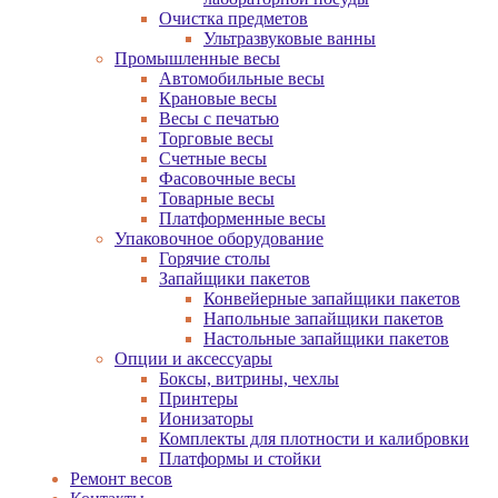
Очистка предметов
Ультразвуковые ванны
Промышленные весы
Автомобильные весы
Крановые весы
Весы с печатью
Торговые весы
Счетные весы
Фасовочные весы
Товарные весы
Платформенные весы
Упаковочное оборудование
Горячие столы
Запайщики пакетов
Конвейерные запайщики пакетов
Напольные запайщики пакетов
Настольные запайщики пакетов
Опции и аксессуары
Боксы, витрины, чехлы
Принтеры
Ионизаторы
Комплекты для плотности и калибровки
Платформы и стойки
Ремонт весов