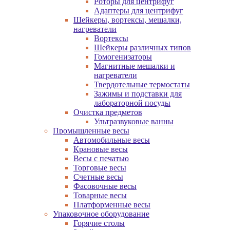
Роторы для центрифуг
Адаптеры для центрифуг
Шейкеры, вортексы, мешалки,
нагреватели
Вортексы
Шейкеры различных типов
Гомогенизаторы
Магнитные мешалки и
нагреватели
Твердотельные термостаты
Зажимы и подставки для
лабораторной посуды
Очистка предметов
Ультразвуковые ванны
Промышленные весы
Автомобильные весы
Крановые весы
Весы с печатью
Торговые весы
Счетные весы
Фасовочные весы
Товарные весы
Платформенные весы
Упаковочное оборудование
Горячие столы