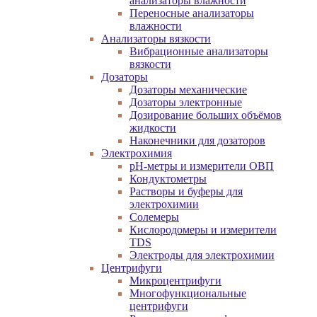
анализаторы влажности
Переносные анализаторы
влажности
Анализаторы вязкости
Вибрационные анализаторы
вязкости
Дозаторы
Дозаторы механические
Дозаторы электронные
Дозирование больших объёмов
жидкости
Наконечники для дозаторов
Электрохимия
pH-метры и измерители ОВП
Кондуктометры
Растворы и буферы для
электрохимии
Солемеры
Кислородомеры и измерители
TDS
Электроды для электрохимии
Центрифуги
Микроцентрифуги
Многофункциональные
центрифуги