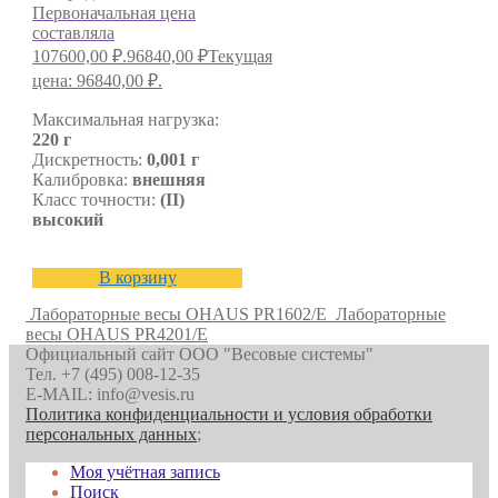
Первоначальная цена
составляла
107600,00 ₽.
96840,00
₽
Текущая
цена: 96840,00 ₽.
Максимальная нагрузка:
220 г
Дискретность:
0,001 г
Калибровка:
внешняя
Класс точности:
(II)
высокий
В корзину
Лабораторные весы OHAUS PR1602/E
Лабораторные
весы OHAUS PR4201/E
Официальный сайт ООО "Весовые системы"
Тел. +7 (495) 008-12-35
E-MAIL: info@vesis.ru
Политика конфиденциальности и условия обработки
персональных данных
;
Моя учётная запись
Поиск