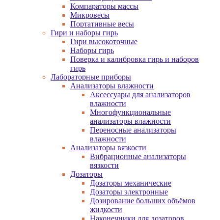
Компараторы массы
Микровесы
Портативные весы
Гири и наборы гирь
Гири высокоточные
Наборы гирь
Поверка и калибровка гирь и наборов
гирь
Лабораторные приборы
Анализаторы влажности
Аксессуары для анализаторов
влажности
Многофункциональные
анализаторы влажности
Переносные анализаторы
влажности
Анализаторы вязкости
Вибрационные анализаторы
вязкости
Дозаторы
Дозаторы механические
Дозаторы электронные
Дозирование больших объёмов
жидкости
Наконечники для дозаторов