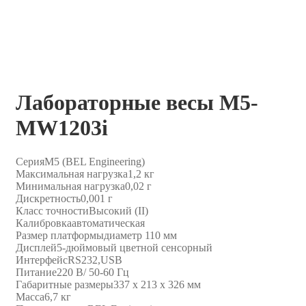
Лабораторные весы M5-
MW1203i
Серия
M5 (BEL Engineering)
Максимальная нагрузка
1,2 кг
Минимальная нагрузка
0,02 г
Дискретность
0,001 г
Класс точности
Высокий (II)
Калибровка
автоматическая
Размер платформы
диаметр 110 мм
Дисплей
5-дюймовый цветной сенсорный
Интерфейс
RS232,USB
Питание
220 В/ 50-60 Гц
Габаритные размеры
337 х 213 х 326 мм
Масса
6,7 кг