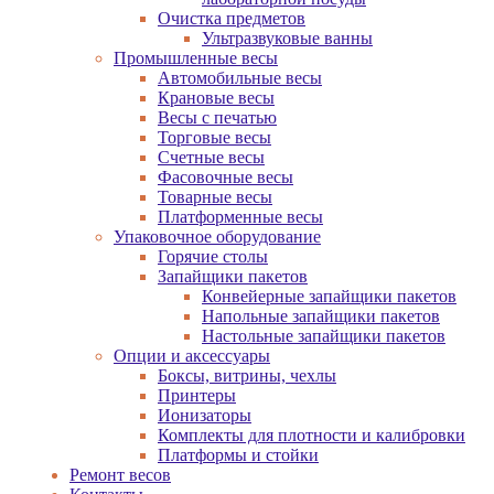
Очистка предметов
Ультразвуковые ванны
Промышленные весы
Автомобильные весы
Крановые весы
Весы с печатью
Торговые весы
Счетные весы
Фасовочные весы
Товарные весы
Платформенные весы
Упаковочное оборудование
Горячие столы
Запайщики пакетов
Конвейерные запайщики пакетов
Напольные запайщики пакетов
Настольные запайщики пакетов
Опции и аксессуары
Боксы, витрины, чехлы
Принтеры
Ионизаторы
Комплекты для плотности и калибровки
Платформы и стойки
Ремонт весов