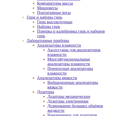
Компараторы массы
Микровесы
Портативные весы
Гири и наборы гирь
Гири высокоточные
Наборы гирь
Поверка и калибровка гирь и наборов
гирь
Лабораторные приборы
Анализаторы влажности
Аксессуары для анализаторов
влажности
Многофункциональные
анализаторы влажности
Переносные анализаторы
влажности
Анализаторы вязкости
Вибрационные анализаторы
вязкости
Дозаторы
Дозаторы механические
Дозаторы электронные
Дозирование больших объёмов
жидкости
Наконечники для дозаторов