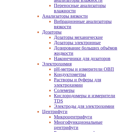
анализаторы влажности
Переносные анализаторы
влажности
Анализаторы вязкости
Вибрационные анализаторы
вязкости
Дозаторы
Дозаторы механические
Дозаторы электронные
Дозирование больших объёмов
жидкости
Наконечники для дозаторов
Электрохимия
pH-метры и измерители ОВП
Кондуктометры
Растворы и буферы для
электрохимии
Солемеры
Кислородомеры и измерители
TDS
Электроды для электрохимии
Центрифуги
Микроцентрифуги
Многофункциональные
центрифуги