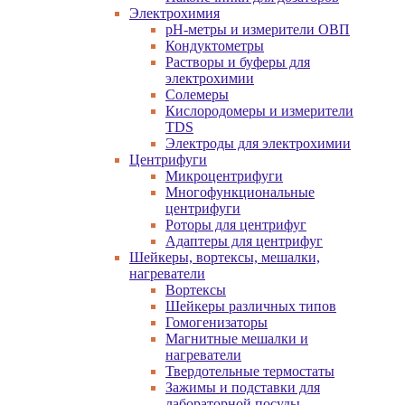
Электрохимия
pH-метры и измерители ОВП
Кондуктометры
Растворы и буферы для
электрохимии
Солемеры
Кислородомеры и измерители
TDS
Электроды для электрохимии
Центрифуги
Микроцентрифуги
Многофункциональные
центрифуги
Роторы для центрифуг
Адаптеры для центрифуг
Шейкеры, вортексы, мешалки,
нагреватели
Вортексы
Шейкеры различных типов
Гомогенизаторы
Магнитные мешалки и
нагреватели
Твердотельные термостаты
Зажимы и подставки для
лабораторной посуды