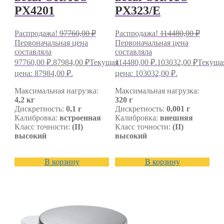
PX4201
PX323/E
Распродажа!
97760,00
₽
Распродажа!
114480,00
₽
Первоначальная цена
Первоначальная цена
составляла
составляла
97760,00 ₽.
87984,00
₽
Текущая
114480,00 ₽.
103032,00
₽
Текуща
цена: 87984,00 ₽.
цена: 103032,00 ₽.
Максимальная нагрузка:
Максимальная нагрузка:
4,2 кг
320 г
Дискретность:
0,1 г
Дискретность:
0,001 г
Калибровка:
встроенная
Калибровка:
внешняя
Класс точности:
(II)
Класс точности:
(II)
высокий
высокий
В корзину
В корзину