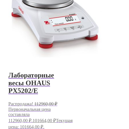
Лабораторные
весы OHAUS
PX5202/E
Распродажа!
112960,00
₽
Первоначальная цена
составляла
112960,00 ₽.
101664,00
₽
Текущая
цена: 101664,00 ₽.