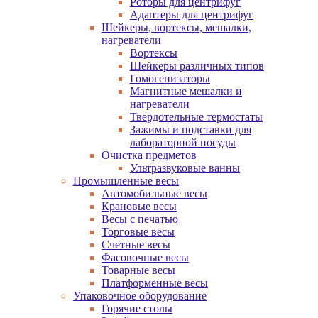
Роторы для центрифуг
Адаптеры для центрифуг
Шейкеры, вортексы, мешалки,
нагреватели
Вортексы
Шейкеры различных типов
Гомогенизаторы
Магнитные мешалки и
нагреватели
Твердотельные термостаты
Зажимы и подставки для
лабораторной посуды
Очистка предметов
Ультразвуковые ванны
Промышленные весы
Автомобильные весы
Крановые весы
Весы с печатью
Торговые весы
Счетные весы
Фасовочные весы
Товарные весы
Платформенные весы
Упаковочное оборудование
Горячие столы