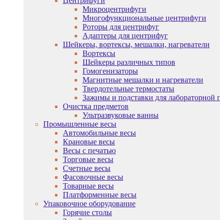
Центрифуги
Микроцентрифуги
Многофункциональные центрифуги
Роторы для центрифуг
Адаптеры для центрифуг
Шейкеры, вортексы, мешалки, нагреватели
Вортексы
Шейкеры различных типов
Гомогенизаторы
Магнитные мешалки и нагреватели
Твердотельные термостаты
Зажимы и подставки для лабораторной 
Очистка предметов
Ультразвуковые ванны
Промышленные весы
Автомобильные весы
Крановые весы
Весы с печатью
Торговые весы
Счетные весы
Фасовочные весы
Товарные весы
Платформенные весы
Упаковочное оборудование
Горячие столы