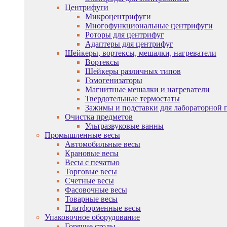
Центрифуги
Микроцентрифуги
Многофункциональные центрифуги
Роторы для центрифуг
Адаптеры для центрифуг
Шейкеры, вортексы, мешалки, нагреватели
Вортексы
Шейкеры различных типов
Гомогенизаторы
Магнитные мешалки и нагреватели
Твердотельные термостаты
Зажимы и подставки для лабораторной 
Очистка предметов
Ультразвуковые ванны
Промышленные весы
Автомобильные весы
Крановые весы
Весы с печатью
Торговые весы
Счетные весы
Фасовочные весы
Товарные весы
Платформенные весы
Упаковочное оборудование
Горячие столы