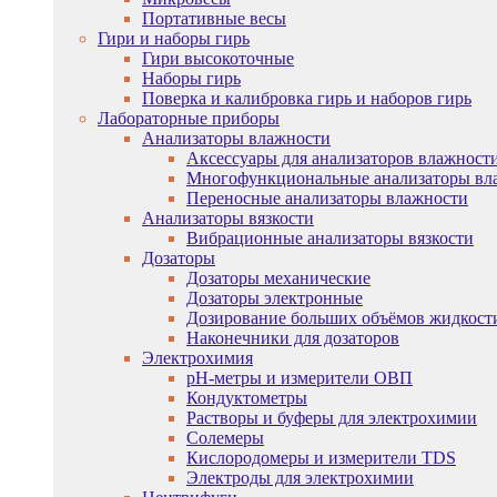
Портативные весы
Гири и наборы гирь
Гири высокоточные
Наборы гирь
Поверка и калибровка гирь и наборов гирь
Лабораторные приборы
Анализаторы влажности
Аксессуары для анализаторов влажност
Многофункциональные анализаторы вл
Переносные анализаторы влажности
Анализаторы вязкости
Вибрационные анализаторы вязкости
Дозаторы
Дозаторы механические
Дозаторы электронные
Дозирование больших объёмов жидкост
Наконечники для дозаторов
Электрохимия
pH-метры и измерители ОВП
Кондуктометры
Растворы и буферы для электрохимии
Солемеры
Кислородомеры и измерители TDS
Электроды для электрохимии