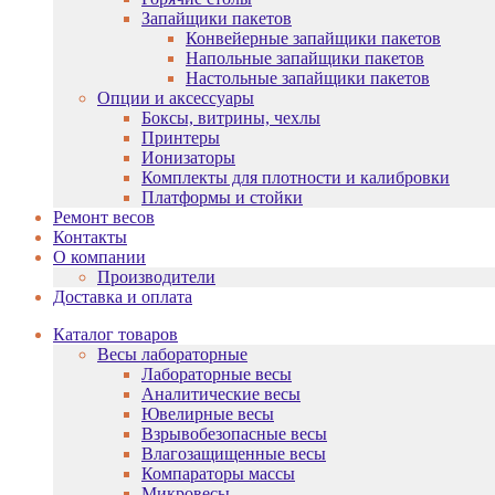
Запайщики пакетов
Конвейерные запайщики пакетов
Напольные запайщики пакетов
Настольные запайщики пакетов
Опции и аксессуары
Боксы, витрины, чехлы
Принтеры
Ионизаторы
Комплекты для плотности и калибровки
Платформы и стойки
Ремонт весов
Контакты
О компании
Производители
Доставка и оплата
Каталог товаров
Весы лабораторные
Лабораторные весы
Аналитические весы
Ювелирные весы
Взрывобезопасные весы
Влагозащищенные весы
Компараторы массы
Микровесы