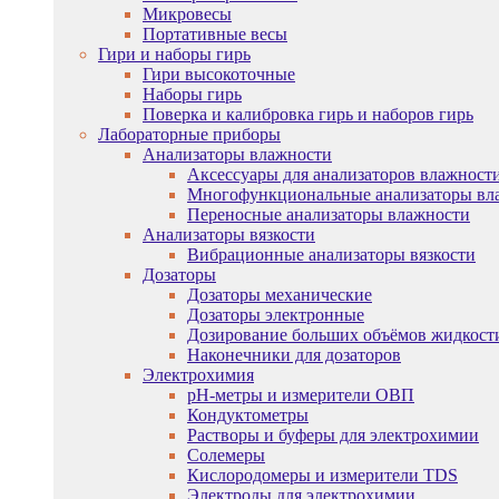
Микровесы
Портативные весы
Гири и наборы гирь
Гири высокоточные
Наборы гирь
Поверка и калибровка гирь и наборов гирь
Лабораторные приборы
Анализаторы влажности
Аксессуары для анализаторов влажност
Многофункциональные анализаторы вл
Переносные анализаторы влажности
Анализаторы вязкости
Вибрационные анализаторы вязкости
Дозаторы
Дозаторы механические
Дозаторы электронные
Дозирование больших объёмов жидкост
Наконечники для дозаторов
Электрохимия
pH-метры и измерители ОВП
Кондуктометры
Растворы и буферы для электрохимии
Солемеры
Кислородомеры и измерители TDS
Электроды для электрохимии