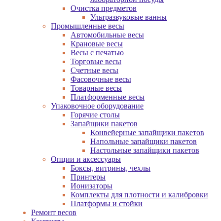
Очистка предметов
Ультразвуковые ванны
Промышленные весы
Автомобильные весы
Крановые весы
Весы с печатью
Торговые весы
Счетные весы
Фасовочные весы
Товарные весы
Платформенные весы
Упаковочное оборудование
Горячие столы
Запайщики пакетов
Конвейерные запайщики пакетов
Напольные запайщики пакетов
Настольные запайщики пакетов
Опции и аксессуары
Боксы, витрины, чехлы
Принтеры
Ионизаторы
Комплекты для плотности и калибровки
Платформы и стойки
Ремонт весов