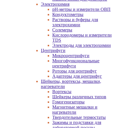
Электрохимия
pH-метры и измерители ОВП
Кондуктометры
Растворы и буферы для
электрохимии
Солемеры
Кислородомеры и измерители
TDS
Электроды для электрохимии
Центрифуги
Микроцентрифуги
Многофункциональные
центрифуги
Роторы для центрифуг
Адаптеры для центрифуг
Шейкеры, вортексы, мешалки,
нагреватели
Вортексы
Шейкеры различных типов
Гомогенизаторы
Магнитные мешалки и
нагреватели
Твердотельные термостаты
Зажимы и подставки для
лабораторной посуды