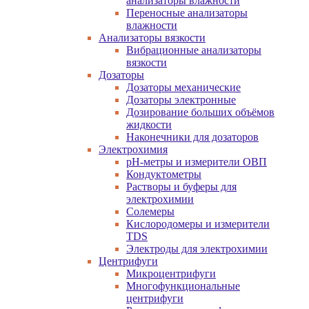
анализаторы влажности
Переносные анализаторы
влажности
Анализаторы вязкости
Вибрационные анализаторы
вязкости
Дозаторы
Дозаторы механические
Дозаторы электронные
Дозирование больших объёмов
жидкости
Наконечники для дозаторов
Электрохимия
pH-метры и измерители ОВП
Кондуктометры
Растворы и буферы для
электрохимии
Солемеры
Кислородомеры и измерители
TDS
Электроды для электрохимии
Центрифуги
Микроцентрифуги
Многофункциональные
центрифуги