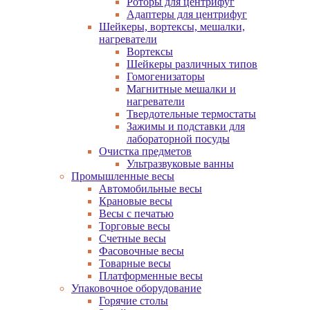
Роторы для центрифуг
Адаптеры для центрифуг
Шейкеры, вортексы, мешалки,
нагреватели
Вортексы
Шейкеры различных типов
Гомогенизаторы
Магнитные мешалки и
нагреватели
Твердотельные термостаты
Зажимы и подставки для
лабораторной посуды
Очистка предметов
Ультразвуковые ванны
Промышленные весы
Автомобильные весы
Крановые весы
Весы с печатью
Торговые весы
Счетные весы
Фасовочные весы
Товарные весы
Платформенные весы
Упаковочное оборудование
Горячие столы