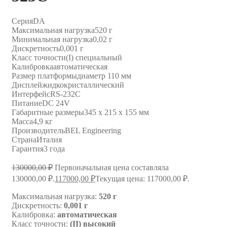
Серия
DA
Максимальная нагрузка
520 г
Минимальная нагрузка
0,02 г
Дискретность
0,001 г
Класс точности
(I) специальный
Калибровка
автоматическая
Размер платформы
диаметр 110 мм
Дисплей
жидкокристаллический
Интерфейс
RS-232C
Питание
DC 24V
Габаритные размеры
345 x 215 x 155 мм
Масса
4,9 кг
Производитель
BEL Engineering
Страна
Италия
Гарантия
3 года
130000,00
₽
Первоначальная цена составляла
130000,00 ₽.
117000,00
₽
Текущая цена: 117000,00 ₽.
Максимальная нагрузка:
520 г
Дискретность:
0,001 г
Калибровка:
автоматическая
Класс точности:
(II) высокий