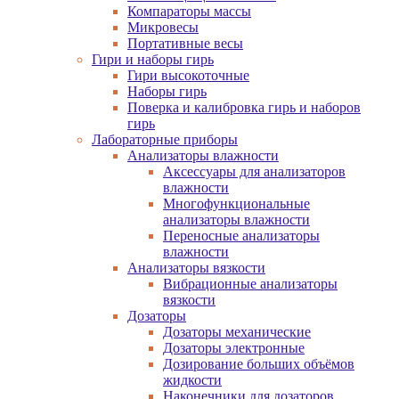
Компараторы массы
Микровесы
Портативные весы
Гири и наборы гирь
Гири высокоточные
Наборы гирь
Поверка и калибровка гирь и наборов
гирь
Лабораторные приборы
Анализаторы влажности
Аксессуары для анализаторов
влажности
Многофункциональные
анализаторы влажности
Переносные анализаторы
влажности
Анализаторы вязкости
Вибрационные анализаторы
вязкости
Дозаторы
Дозаторы механические
Дозаторы электронные
Дозирование больших объёмов
жидкости
Наконечники для дозаторов