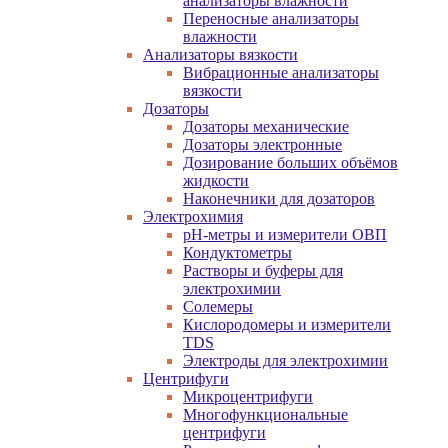
анализаторы влажности
Переносные анализаторы
влажности
Анализаторы вязкости
Вибрационные анализаторы
вязкости
Дозаторы
Дозаторы механические
Дозаторы электронные
Дозирование больших объёмов
жидкости
Наконечники для дозаторов
Электрохимия
pH-метры и измерители ОВП
Кондуктометры
Растворы и буферы для
электрохимии
Солемеры
Кислородомеры и измерители
TDS
Электроды для электрохимии
Центрифуги
Микроцентрифуги
Многофункциональные
центрифуги