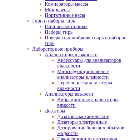
Компараторы массы
Микровесы
Портативные весы
Гири и наборы гирь
Гири высокоточные
Наборы гирь
Поверка и калибровка гирь и наборов
гирь
Лабораторные приборы
Анализаторы влажности
Аксессуары для анализаторов
влажности
Многофункциональные
анализаторы влажности
Переносные анализаторы
влажности
Анализаторы вязкости
Вибрационные анализаторы
вязкости
Дозаторы
Дозаторы механические
Дозаторы электронные
Дозирование больших объёмов
жидкости
Наконечники для дозаторов