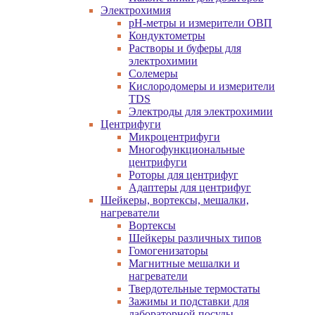
Электрохимия
pH-метры и измерители ОВП
Кондуктометры
Растворы и буферы для
электрохимии
Солемеры
Кислородомеры и измерители
TDS
Электроды для электрохимии
Центрифуги
Микроцентрифуги
Многофункциональные
центрифуги
Роторы для центрифуг
Адаптеры для центрифуг
Шейкеры, вортексы, мешалки,
нагреватели
Вортексы
Шейкеры различных типов
Гомогенизаторы
Магнитные мешалки и
нагреватели
Твердотельные термостаты
Зажимы и подставки для
лабораторной посуды