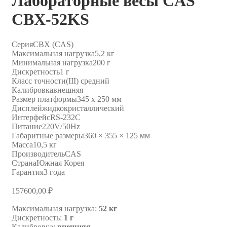
Лабораторные весы CAS
CBX-52KS
Серия
CBX (CAS)
Максимальная нагрузка
5,2 кг
Минимальная нагрузка
200 г
Дискретность
1 г
Класс точности
(III) средний
Калибровка
внешняя
Размер платформы
345 х 250 мм
Дисплей
жидкокристаллический
Интерфейс
RS-232C
Питание
220V/50Hz
Габаритные размеры
360 × 355 × 125 мм
Масса
10,5 кг
Производитель
CAS
Страна
Южная Корея
Гарантия
3 года
157600,00
₽
Максимальная нагрузка:
52 кг
Дискретность:
1 г
Калибровка:
внешняя