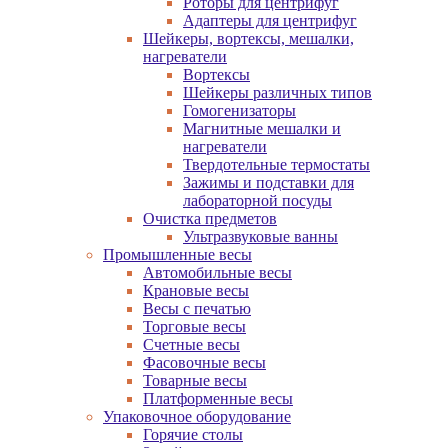
Роторы для центрифуг
Адаптеры для центрифуг
Шейкеры, вортексы, мешалки,
нагреватели
Вортексы
Шейкеры различных типов
Гомогенизаторы
Магнитные мешалки и
нагреватели
Твердотельные термостаты
Зажимы и подставки для
лабораторной посуды
Очистка предметов
Ультразвуковые ванны
Промышленные весы
Автомобильные весы
Крановые весы
Весы с печатью
Торговые весы
Счетные весы
Фасовочные весы
Товарные весы
Платформенные весы
Упаковочное оборудование
Горячие столы