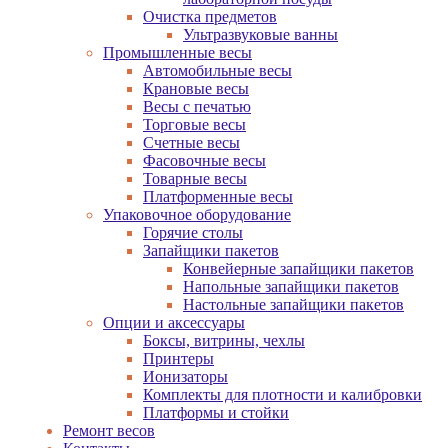
Очистка предметов
Ультразвуковые ванны
Промышленные весы
Автомобильные весы
Крановые весы
Весы с печатью
Торговые весы
Счетные весы
Фасовочные весы
Товарные весы
Платформенные весы
Упаковочное оборудование
Горячие столы
Запайщики пакетов
Конвейерные запайщики пакетов
Напольные запайщики пакетов
Настольные запайщики пакетов
Опции и аксессуары
Боксы, витрины, чехлы
Принтеры
Ионизаторы
Комплекты для плотности и калибровки
Платформы и стойки
Ремонт весов