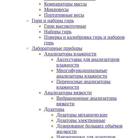
Компараторы массы
Микровесы
Портативные весы
Гири и наборы гирь
Гири высокоточные
Наборы гирь
Поверка и калибровка гирь и наборов
гирь
Лабораторные приборы
Анализаторы влажности
Аксессуары для анализаторов
влажности
Многофункциональные
анализаторы влажности
Переносные анализаторы
влажности
Анализаторы вязкости
Вибрационные анализаторы
вязкости
Дозаторы
Дозаторы механические
Дозаторы электронные
Дозирование больших объёмов
жидкости
Наконечники для дозаторов