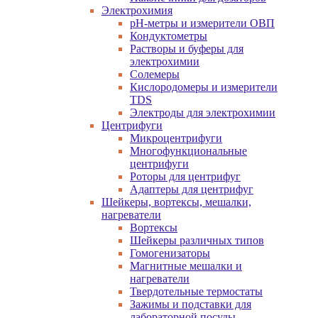
Электрохимия
pH-метры и измерители ОВП
Кондуктометры
Растворы и буферы для
электрохимии
Солемеры
Кислородомеры и измерители
TDS
Электроды для электрохимии
Центрифуги
Микроцентрифуги
Многофункциональные
центрифуги
Роторы для центрифуг
Адаптеры для центрифуг
Шейкеры, вортексы, мешалки,
нагреватели
Вортексы
Шейкеры различных типов
Гомогенизаторы
Магнитные мешалки и
нагреватели
Твердотельные термостаты
Зажимы и подставки для
лабораторной посуды