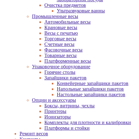
Очистка предметов
Ультразвуковые ванны
Промышленные весы
Автомобильные весы
Крановые весы
Весы с печатью
Торговые весы
Счетные весы
Фасовочные весы
Товарные весы
Платформенные весы
Упаковочное оборудование
Горячие столы
Запайщики пакетов
Конвейерные запайщики пакетов
Напольные запайщики пакетов
Настольные запайщики пакетов
Опции и аксессуары
Боксы, витрины, чехлы
Принтеры
Ионизаторы
Комплекты для плотности и калибровки
Платформы и стойки
Ремонт весов