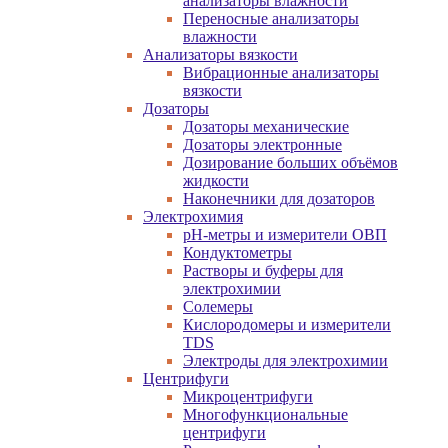
анализаторы влажности
Переносные анализаторы
влажности
Анализаторы вязкости
Вибрационные анализаторы
вязкости
Дозаторы
Дозаторы механические
Дозаторы электронные
Дозирование больших объёмов
жидкости
Наконечники для дозаторов
Электрохимия
pH-метры и измерители ОВП
Кондуктометры
Растворы и буферы для
электрохимии
Солемеры
Кислородомеры и измерители
TDS
Электроды для электрохимии
Центрифуги
Микроцентрифуги
Многофункциональные
центрифуги