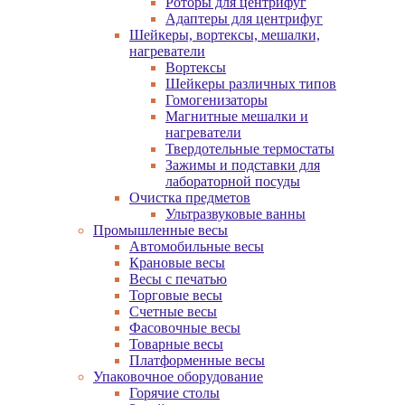
Роторы для центрифуг
Адаптеры для центрифуг
Шейкеры, вортексы, мешалки,
нагреватели
Вортексы
Шейкеры различных типов
Гомогенизаторы
Магнитные мешалки и
нагреватели
Твердотельные термостаты
Зажимы и подставки для
лабораторной посуды
Очистка предметов
Ультразвуковые ванны
Промышленные весы
Автомобильные весы
Крановые весы
Весы с печатью
Торговые весы
Счетные весы
Фасовочные весы
Товарные весы
Платформенные весы
Упаковочное оборудование
Горячие столы