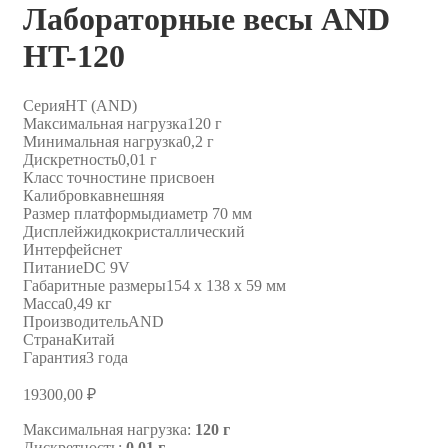
Лабораторные весы AND
HT-120
Серия
HT (AND)
Максимальная нагрузка
120 г
Минимальная нагрузка
0,2 г
Дискретность
0,01 г
Класс точности
не присвоен
Калибровка
внешняя
Размер платформы
диаметр 70 мм
Дисплей
жидкокристаллический
Интерфейс
нет
Питание
DC 9V
Габаритные размеры
154 x 138 x 59 мм
Масса
0,49 кг
Производитель
AND
Страна
Китай
Гарантия
3 года
19300,00
₽
Максимальная нагрузка:
120 г
Дискретность:
0,01 г