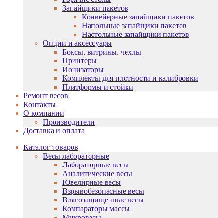
Запайщики пакетов
Конвейерные запайщики пакетов
Напольные запайщики пакетов
Настольные запайщики пакетов
Опции и аксессуары
Боксы, витрины, чехлы
Принтеры
Ионизаторы
Комплекты для плотности и калибровки
Платформы и стойки
Ремонт весов
Контакты
О компании
Производители
Доставка и оплата
Каталог товаров
Весы лабораторные
Лабораторные весы
Аналитические весы
Ювелирные весы
Взрывобезопасные весы
Влагозащищенные весы
Компараторы массы
Микровесы