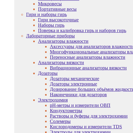
Микровесы
Портативные весы
Гири и наборы гирь
Гири высокоточные
Наборы гирь
Поверка и калибровка гирь и наборов гирь
Лабораторные приборы
Анализаторы влажности
Аксессуары для анализаторов влажност
Многофункциональные анализаторы вл
Переносные анализаторы влажности
Анализаторы вязкости
Вибрационные анализаторы вязкости
Дозаторы
Дозаторы механические
Дозаторы электронные
Дозирование больших объёмов жидкост
Наконечники для дозаторов
Электрохимия
pH-метры и измерители ОВП
Кондуктометры
Растворы и буферы для электрохимии
Солемеры
Кислородомеры и измерители TDS
Электроды для электрохимии