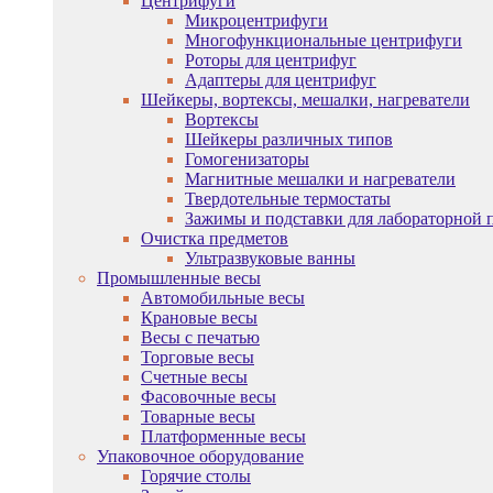
Центрифуги
Микроцентрифуги
Многофункциональные центрифуги
Роторы для центрифуг
Адаптеры для центрифуг
Шейкеры, вортексы, мешалки, нагреватели
Вортексы
Шейкеры различных типов
Гомогенизаторы
Магнитные мешалки и нагреватели
Твердотельные термостаты
Зажимы и подставки для лабораторной 
Очистка предметов
Ультразвуковые ванны
Промышленные весы
Автомобильные весы
Крановые весы
Весы с печатью
Торговые весы
Счетные весы
Фасовочные весы
Товарные весы
Платформенные весы
Упаковочное оборудование
Горячие столы