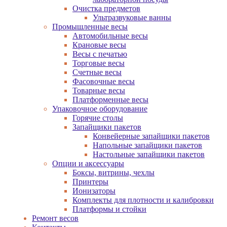
Очистка предметов
Ультразвуковые ванны
Промышленные весы
Автомобильные весы
Крановые весы
Весы с печатью
Торговые весы
Счетные весы
Фасовочные весы
Товарные весы
Платформенные весы
Упаковочное оборудование
Горячие столы
Запайщики пакетов
Конвейерные запайщики пакетов
Напольные запайщики пакетов
Настольные запайщики пакетов
Опции и аксессуары
Боксы, витрины, чехлы
Принтеры
Ионизаторы
Комплекты для плотности и калибровки
Платформы и стойки
Ремонт весов