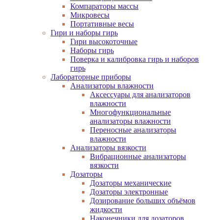
Компараторы массы
Микровесы
Портативные весы
Гири и наборы гирь
Гири высокоточные
Наборы гирь
Поверка и калибровка гирь и наборов
гирь
Лабораторные приборы
Анализаторы влажности
Аксессуары для анализаторов
влажности
Многофункциональные
анализаторы влажности
Переносные анализаторы
влажности
Анализаторы вязкости
Вибрационные анализаторы
вязкости
Дозаторы
Дозаторы механические
Дозаторы электронные
Дозирование больших объёмов
жидкости
Наконечники для дозаторов