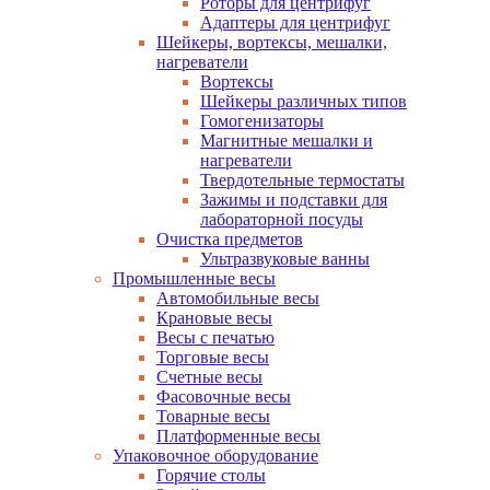
Роторы для центрифуг
Адаптеры для центрифуг
Шейкеры, вортексы, мешалки,
нагреватели
Вортексы
Шейкеры различных типов
Гомогенизаторы
Магнитные мешалки и
нагреватели
Твердотельные термостаты
Зажимы и подставки для
лабораторной посуды
Очистка предметов
Ультразвуковые ванны
Промышленные весы
Автомобильные весы
Крановые весы
Весы с печатью
Торговые весы
Счетные весы
Фасовочные весы
Товарные весы
Платформенные весы
Упаковочное оборудование
Горячие столы