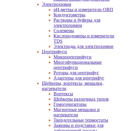
Электрохимия
pH-метры и измерители ОВП
Кондуктометры
Растворы и буферы для
электрохимии
Солемеры
Кислородомеры и измерители
TDS
Электроды для электрохимии
Центрифуги
Микроцентрифуги
Многофункциональные
центрифуги
Роторы для центрифуг
Адаптеры для центрифуг
Шейкеры, вортексы, мешалки,
нагреватели
Вортексы
Шейкеры различных типов
Гомогенизаторы
Магнитные мешалки и
нагреватели
Твердотельные термостаты
Зажимы и подставки для
лабораторной посуды