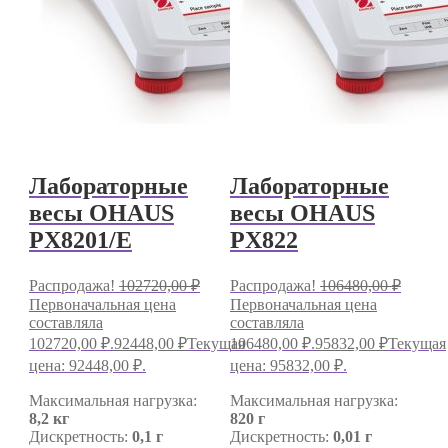
Лабораторные
Лабораторные
весы OHAUS
весы OHAUS
PX8201/E
PX822
Распродажа!
102720,00
₽
Распродажа!
106480,00
₽
Первоначальная цена
Первоначальная цена
составляла
составляла
102720,00 ₽.
92448,00
₽
Текущая
106480,00 ₽.
95832,00
₽
Текущая
цена: 92448,00 ₽.
цена: 95832,00 ₽.
Максимальная нагрузка:
Максимальная нагрузка:
8,2 кг
820 г
Дискретность:
0,1 г
Дискретность:
0,01 г