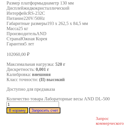
Размер платформы
диаметр 130 мм
Дисплей
жидкокристаллический
Интерфейс
RS-232C
Питание
220V/50Hz
Габаритные размеры
193 x 262,5 x 84,5 мм
Масса
25 кг
Производитель
AND
Страна
Южная Корея
Гарантия
5 лет
102060,00
₽
Максимальная нагрузка:
520 г
Дискретность:
0,001 г
Калибровка:
внешняя
Класс точности:
(II) высокий
Доступно для предзаказа
Количество товара Лабораторные весы AND DL-500
В корзину
Запросить счет
Запрос
коммерческого