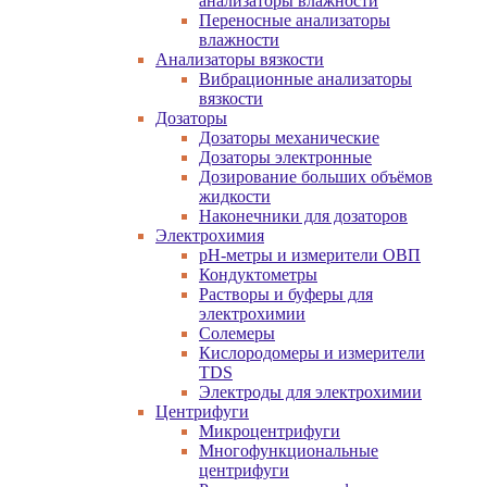
анализаторы влажности
Переносные анализаторы
влажности
Анализаторы вязкости
Вибрационные анализаторы
вязкости
Дозаторы
Дозаторы механические
Дозаторы электронные
Дозирование больших объёмов
жидкости
Наконечники для дозаторов
Электрохимия
pH-метры и измерители ОВП
Кондуктометры
Растворы и буферы для
электрохимии
Солемеры
Кислородомеры и измерители
TDS
Электроды для электрохимии
Центрифуги
Микроцентрифуги
Многофункциональные
центрифуги