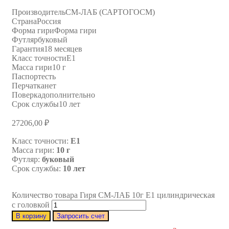
Производитель
СМ-ЛАБ (САРТОГОСМ)
Страна
Россия
Форма гири
Форма гири
Футляр
буковый
Гарантия
18 месяцев
Класс точности
E1
Масса гири
10 г
Паспорт
есть
Перчатка
нет
Поверка
дополнительно
Срок службы
10 лет
27206,00
₽
Класс точности:
E1
Масса гири:
10 г
Футляр:
буковый
Срок службы:
10 лет
Количество товара Гиря СМ-ЛАБ 10г E1 цилиндрическая
с головкой
В корзину
Запросить счет