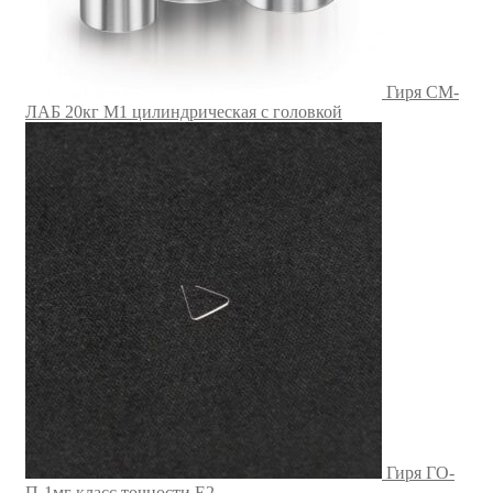
Гиря СМ-
ЛАБ 20кг M1 цилиндрическая с головкой
Гиря ГО-
П-1мг класс точности E2