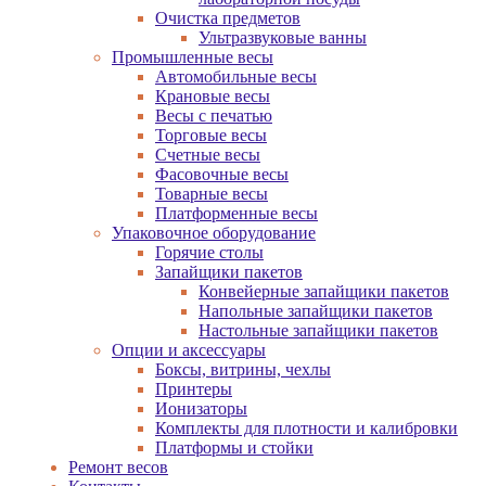
Очистка предметов
Ультразвуковые ванны
Промышленные весы
Автомобильные весы
Крановые весы
Весы с печатью
Торговые весы
Счетные весы
Фасовочные весы
Товарные весы
Платформенные весы
Упаковочное оборудование
Горячие столы
Запайщики пакетов
Конвейерные запайщики пакетов
Напольные запайщики пакетов
Настольные запайщики пакетов
Опции и аксессуары
Боксы, витрины, чехлы
Принтеры
Ионизаторы
Комплекты для плотности и калибровки
Платформы и стойки
Ремонт весов