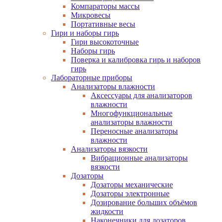
Компараторы массы
Микровесы
Портативные весы
Гири и наборы гирь
Гири высокоточные
Наборы гирь
Поверка и калибровка гирь и наборов
гирь
Лабораторные приборы
Анализаторы влажности
Аксессуары для анализаторов
влажности
Многофункциональные
анализаторы влажности
Переносные анализаторы
влажности
Анализаторы вязкости
Вибрационные анализаторы
вязкости
Дозаторы
Дозаторы механические
Дозаторы электронные
Дозирование больших объёмов
жидкости
Наконечники для дозаторов