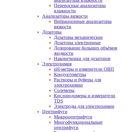
анализаторы влажности
Переносные анализаторы
влажности
Анализаторы вязкости
Вибрационные анализаторы
вязкости
Дозаторы
Дозаторы механические
Дозаторы электронные
Дозирование больших объёмов
жидкости
Наконечники для дозаторов
Электрохимия
pH-метры и измерители ОВП
Кондуктометры
Растворы и буферы для
электрохимии
Солемеры
Кислородомеры и измерители
TDS
Электроды для электрохимии
Центрифуги
Микроцентрифуги
Многофункциональные
центрифуги