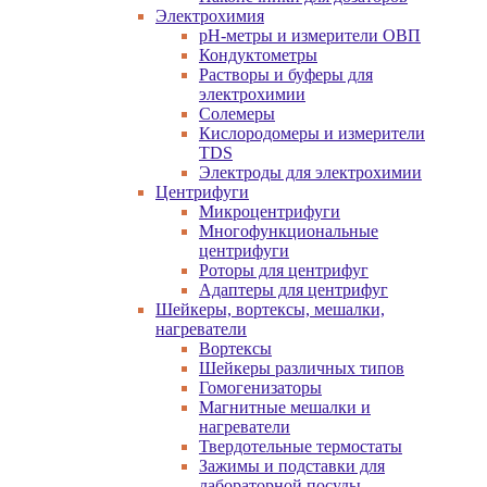
Электрохимия
pH-метры и измерители ОВП
Кондуктометры
Растворы и буферы для
электрохимии
Солемеры
Кислородомеры и измерители
TDS
Электроды для электрохимии
Центрифуги
Микроцентрифуги
Многофункциональные
центрифуги
Роторы для центрифуг
Адаптеры для центрифуг
Шейкеры, вортексы, мешалки,
нагреватели
Вортексы
Шейкеры различных типов
Гомогенизаторы
Магнитные мешалки и
нагреватели
Твердотельные термостаты
Зажимы и подставки для
лабораторной посуды