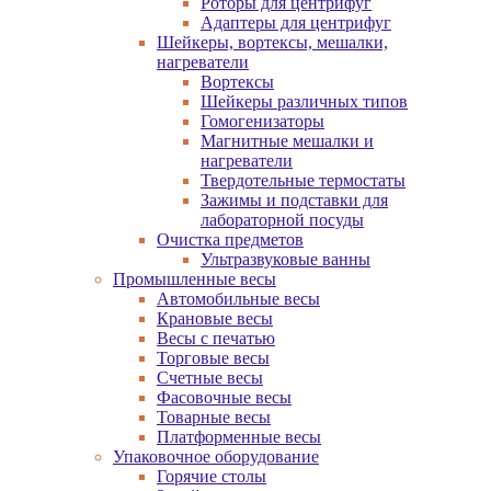
Роторы для центрифуг
Адаптеры для центрифуг
Шейкеры, вортексы, мешалки,
нагреватели
Вортексы
Шейкеры различных типов
Гомогенизаторы
Магнитные мешалки и
нагреватели
Твердотельные термостаты
Зажимы и подставки для
лабораторной посуды
Очистка предметов
Ультразвуковые ванны
Промышленные весы
Автомобильные весы
Крановые весы
Весы с печатью
Торговые весы
Счетные весы
Фасовочные весы
Товарные весы
Платформенные весы
Упаковочное оборудование
Горячие столы