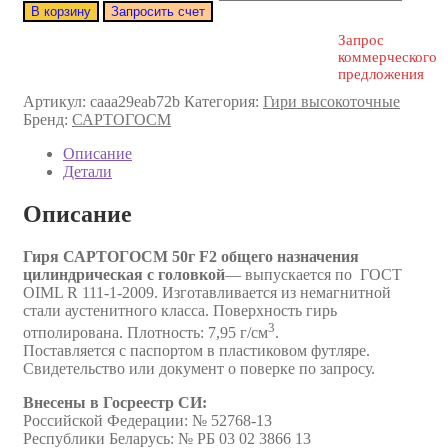
В корзину
Запросить счет
Запрос
коммерческого
предложения
Артикул:
caaa29eab72b
Категория:
Гири высокоточные
Бренд:
САРТОГОСМ
Описание
Детали
Описание
Гиря САРТОГОСМ 50г F2 общего назначения
цилиндрическая с головкой
— выпускается по ГОСТ
OIML R 111-1-2009. Изготавливается из немагнитной
стали аустенитного класса. Поверхность гирь
3
отполирована. Плотность: 7,95 г/см
.
Поставляется с паспортом в пластиковом футляре.
Свидетельство или документ о поверке по запросу.
Внесены в Госреестр CИ:
Российской Федерации: № 52768-13
Республики Беларусь: № РБ 03 02 3866 13