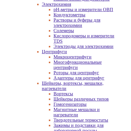
Электрохимия
pH-метры и измерители ОВП
Кондуктометры
Растворы и буферы для
электрохимии
Солемеры
Кислородомеры и измерители
TDS
Электроды для электрохимии
Центрифуги
Микроцентрифуги
Многофункциональные
центрифуги
Роторы для центрифуг
Адаптеры для центрифуг
Шейкеры, вортексы, мешалки,
нагреватели
Вортексы
Шейкеры различных типов
Гомогенизаторы
Магнитные мешалки и
нагреватели
Твердотельные термостаты
Зажимы и подставки для
лабораторной посуды