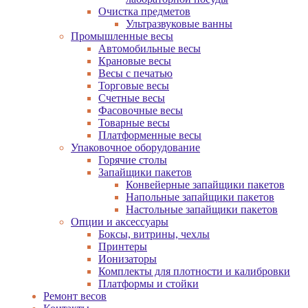
Очистка предметов
Ультразвуковые ванны
Промышленные весы
Автомобильные весы
Крановые весы
Весы с печатью
Торговые весы
Счетные весы
Фасовочные весы
Товарные весы
Платформенные весы
Упаковочное оборудование
Горячие столы
Запайщики пакетов
Конвейерные запайщики пакетов
Напольные запайщики пакетов
Настольные запайщики пакетов
Опции и аксессуары
Боксы, витрины, чехлы
Принтеры
Ионизаторы
Комплекты для плотности и калибровки
Платформы и стойки
Ремонт весов