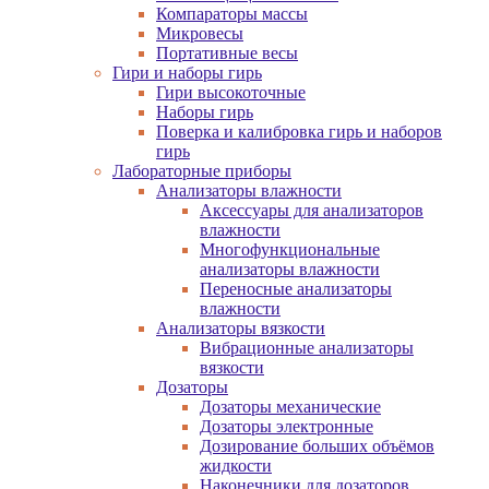
Компараторы массы
Микровесы
Портативные весы
Гири и наборы гирь
Гири высокоточные
Наборы гирь
Поверка и калибровка гирь и наборов
гирь
Лабораторные приборы
Анализаторы влажности
Аксессуары для анализаторов
влажности
Многофункциональные
анализаторы влажности
Переносные анализаторы
влажности
Анализаторы вязкости
Вибрационные анализаторы
вязкости
Дозаторы
Дозаторы механические
Дозаторы электронные
Дозирование больших объёмов
жидкости
Наконечники для дозаторов