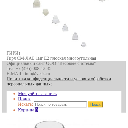
ГИРИ)
Гиря СМ-ЛАБ 1мг E2 плоская многоугольная
Официальный сайт ООО "Весовые системы"
Тел. +7 (495) 008-12-35
E-MAIL: info@vesis.ru
Политика конфиденциальности и условия обработки
персональных данных
;
Моя учётная запись
Поиск
Искать:
Поиск
Корзина
0