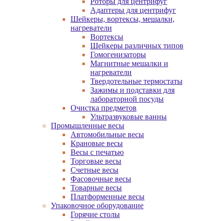
Роторы для центрифуг
Адаптеры для центрифуг
Шейкеры, вортексы, мешалки,
нагреватели
Вортексы
Шейкеры различных типов
Гомогенизаторы
Магнитные мешалки и
нагреватели
Твердотельные термостаты
Зажимы и подставки для
лабораторной посуды
Очистка предметов
Ультразвуковые ванны
Промышленные весы
Автомобильные весы
Крановые весы
Весы с печатью
Торговые весы
Счетные весы
Фасовочные весы
Товарные весы
Платформенные весы
Упаковочное оборудование
Горячие столы