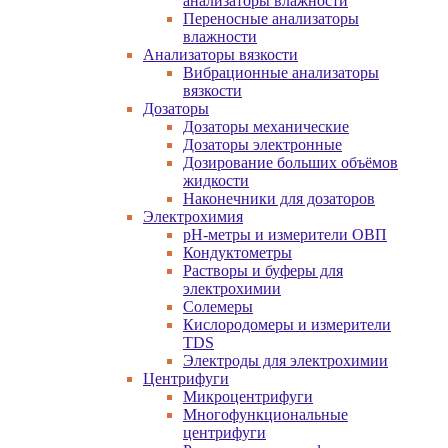
анализаторы влажности
Переносные анализаторы
влажности
Анализаторы вязкости
Вибрационные анализаторы
вязкости
Дозаторы
Дозаторы механические
Дозаторы электронные
Дозирование больших объёмов
жидкости
Наконечники для дозаторов
Электрохимия
pH-метры и измерители ОВП
Кондуктометры
Растворы и буферы для
электрохимии
Солемеры
Кислородомеры и измерители
TDS
Электроды для электрохимии
Центрифуги
Микроцентрифуги
Многофункциональные
центрифуги