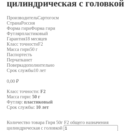
цилиндрическая с головкой
Производитель
Сартогосм
Страна
Россия
Форма гири
Форма гири
Футляр
пластиковый
Гарантия
18 месяцев
Класс точности
F2
Масса гири
50 г
Паспорт
есть
Перчатка
нет
Поверка
дополнительно
Срок службы
10 лет
0,00
₽
Класс точности:
F2
Масса гири:
50 г
Футляр:
пластиковый
Срок службы:
10 лет
Количество товара Гиря 50г F2 общего назначения
цилиндрическая с головкой