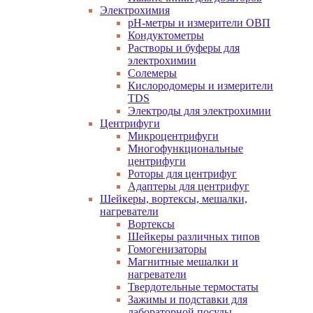
Электрохимия
pH-метры и измерители ОВП
Кондуктометры
Растворы и буферы для
электрохимии
Солемеры
Кислородомеры и измерители
TDS
Электроды для электрохимии
Центрифуги
Микроцентрифуги
Многофункциональные
центрифуги
Роторы для центрифуг
Адаптеры для центрифуг
Шейкеры, вортексы, мешалки,
нагреватели
Вортексы
Шейкеры различных типов
Гомогенизаторы
Магнитные мешалки и
нагреватели
Твердотельные термостаты
Зажимы и подставки для
лабораторной посуды