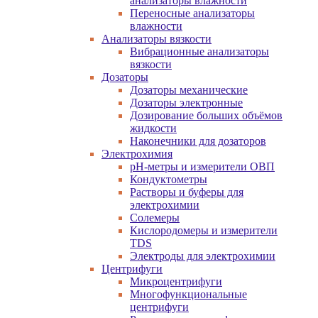
анализаторы влажности
Переносные анализаторы
влажности
Анализаторы вязкости
Вибрационные анализаторы
вязкости
Дозаторы
Дозаторы механические
Дозаторы электронные
Дозирование больших объёмов
жидкости
Наконечники для дозаторов
Электрохимия
pH-метры и измерители ОВП
Кондуктометры
Растворы и буферы для
электрохимии
Солемеры
Кислородомеры и измерители
TDS
Электроды для электрохимии
Центрифуги
Микроцентрифуги
Многофункциональные
центрифуги