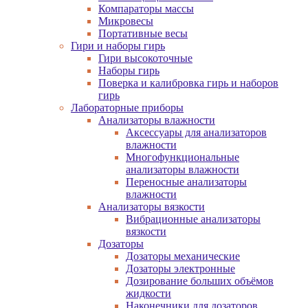
Компараторы массы
Микровесы
Портативные весы
Гири и наборы гирь
Гири высокоточные
Наборы гирь
Поверка и калибровка гирь и наборов
гирь
Лабораторные приборы
Анализаторы влажности
Аксессуары для анализаторов
влажности
Многофункциональные
анализаторы влажности
Переносные анализаторы
влажности
Анализаторы вязкости
Вибрационные анализаторы
вязкости
Дозаторы
Дозаторы механические
Дозаторы электронные
Дозирование больших объёмов
жидкости
Наконечники для дозаторов