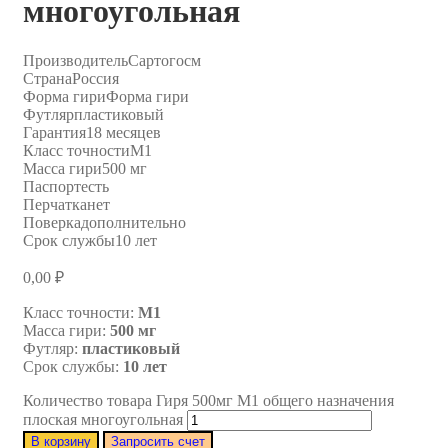
многоугольная
Производитель
Сартогосм
Страна
Россия
Форма гири
Форма гири
Футляр
пластиковый
Гарантия
18 месяцев
Класс точности
M1
Масса гири
500 мг
Паспорт
есть
Перчатка
нет
Поверка
дополнительно
Срок службы
10 лет
0,00
₽
Класс точности:
M1
Масса гири:
500 мг
Футляр:
пластиковый
Срок службы:
10 лет
Количество товара Гиря 500мг M1 общего назначения
плоская многоугольная
В корзину
Запросить счет