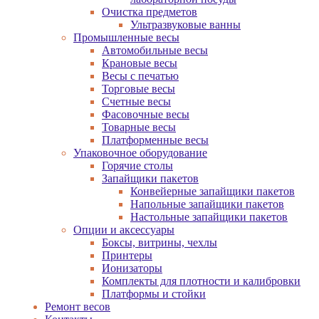
Очистка предметов
Ультразвуковые ванны
Промышленные весы
Автомобильные весы
Крановые весы
Весы с печатью
Торговые весы
Счетные весы
Фасовочные весы
Товарные весы
Платформенные весы
Упаковочное оборудование
Горячие столы
Запайщики пакетов
Конвейерные запайщики пакетов
Напольные запайщики пакетов
Настольные запайщики пакетов
Опции и аксессуары
Боксы, витрины, чехлы
Принтеры
Ионизаторы
Комплекты для плотности и калибровки
Платформы и стойки
Ремонт весов