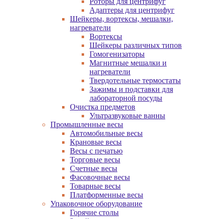
Роторы для центрифуг
Адаптеры для центрифуг
Шейкеры, вортексы, мешалки,
нагреватели
Вортексы
Шейкеры различных типов
Гомогенизаторы
Магнитные мешалки и
нагреватели
Твердотельные термостаты
Зажимы и подставки для
лабораторной посуды
Очистка предметов
Ультразвуковые ванны
Промышленные весы
Автомобильные весы
Крановые весы
Весы с печатью
Торговые весы
Счетные весы
Фасовочные весы
Товарные весы
Платформенные весы
Упаковочное оборудование
Горячие столы