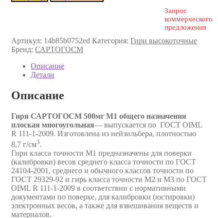
Запрос
коммерческого
предложения
Артикул:
14b85b0752ed
Категория:
Гири высокоточные
Бренд:
САРТОГОСМ
Описание
Детали
Описание
Гиря САРТОГОСМ 500мг M1 общего назначения
плоская многоугольная
— выпускается по ГОСТ OIML
R 111-1-2009. Изготовлена из нейзильбера, плотностью
3
8,7 г/см
.
Гири класса точности М1 предназначены для поверки
(калибровки) весов среднего класса точности по ГОСТ
24104-2001, среднего и обычного классов точности по
ГОСТ 29329-92 и гирь класса точности М2 и М3 по ГОСТ
OIML R 111-1-2009 в соответствии с нормативными
документами по поверке, для калибровки (юстировки)
электронных весов, а также для взвешивания веществ и
материалов.