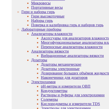
Микровесы
Портативные весы
Гири и наборы гирь
Гири высокоточные
Наборы гирь
Поверка и калибровка гирь и наборов гирь
Лабораторные приборы
Анализаторы влажности
Аксессуары для анализаторов влажност
Многофункциональные анализаторы вл
Переносные анализаторы влажности
Анализаторы вязкости
Вибрационные анализаторы вязкости
Дозаторы
Дозаторы механические
Дозаторы электронные
Дозирование больших объёмов жидкост
Наконечники для дозаторов
Электрохимия
pH-метры и измерители ОВП
Кондуктометры
Растворы и буферы для электрохимии
Солемеры
Кислородомеры и измерители TDS
Электроды для электрохимии