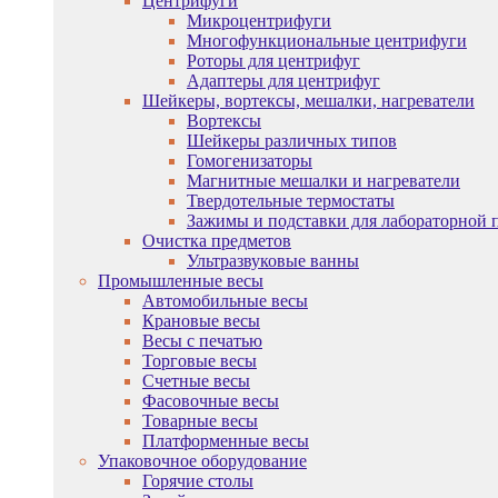
Центрифуги
Микроцентрифуги
Многофункциональные центрифуги
Роторы для центрифуг
Адаптеры для центрифуг
Шейкеры, вортексы, мешалки, нагреватели
Вортексы
Шейкеры различных типов
Гомогенизаторы
Магнитные мешалки и нагреватели
Твердотельные термостаты
Зажимы и подставки для лабораторной 
Очистка предметов
Ультразвуковые ванны
Промышленные весы
Автомобильные весы
Крановые весы
Весы с печатью
Торговые весы
Счетные весы
Фасовочные весы
Товарные весы
Платформенные весы
Упаковочное оборудование
Горячие столы