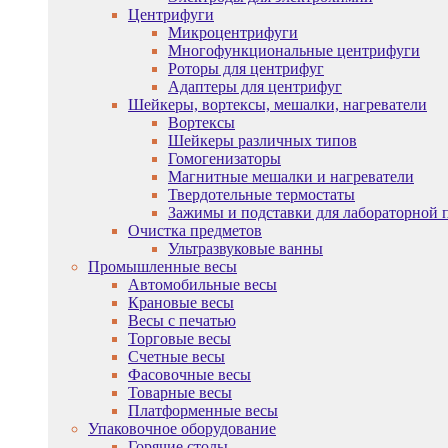
Центрифуги
Микроцентрифуги
Многофункциональные центрифуги
Роторы для центрифуг
Адаптеры для центрифуг
Шейкеры, вортексы, мешалки, нагреватели
Вортексы
Шейкеры различных типов
Гомогенизаторы
Магнитные мешалки и нагреватели
Твердотельные термостаты
Зажимы и подставки для лабораторной 
Очистка предметов
Ультразвуковые ванны
Промышленные весы
Автомобильные весы
Крановые весы
Весы с печатью
Торговые весы
Счетные весы
Фасовочные весы
Товарные весы
Платформенные весы
Упаковочное оборудование
Горячие столы