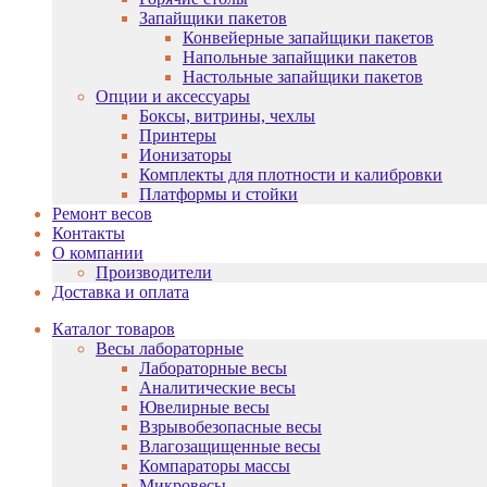
Запайщики пакетов
Конвейерные запайщики пакетов
Напольные запайщики пакетов
Настольные запайщики пакетов
Опции и аксессуары
Боксы, витрины, чехлы
Принтеры
Ионизаторы
Комплекты для плотности и калибровки
Платформы и стойки
Ремонт весов
Контакты
О компании
Производители
Доставка и оплата
Каталог товаров
Весы лабораторные
Лабораторные весы
Аналитические весы
Ювелирные весы
Взрывобезопасные весы
Влагозащищенные весы
Компараторы массы
Микровесы