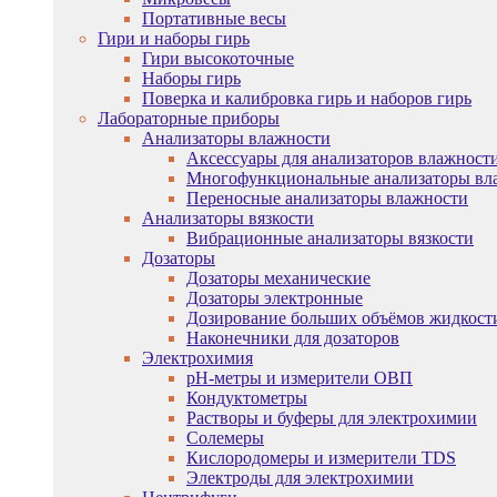
Портативные весы
Гири и наборы гирь
Гири высокоточные
Наборы гирь
Поверка и калибровка гирь и наборов гирь
Лабораторные приборы
Анализаторы влажности
Аксессуары для анализаторов влажност
Многофункциональные анализаторы вл
Переносные анализаторы влажности
Анализаторы вязкости
Вибрационные анализаторы вязкости
Дозаторы
Дозаторы механические
Дозаторы электронные
Дозирование больших объёмов жидкост
Наконечники для дозаторов
Электрохимия
pH-метры и измерители ОВП
Кондуктометры
Растворы и буферы для электрохимии
Солемеры
Кислородомеры и измерители TDS
Электроды для электрохимии