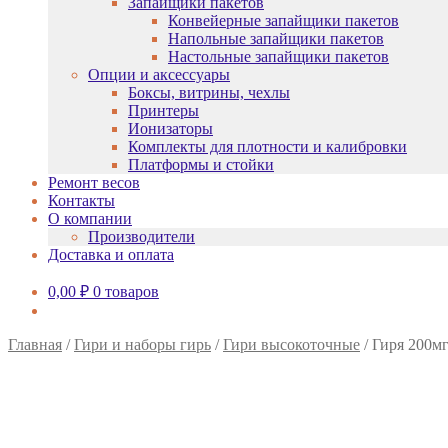
Запайщики пакетов
Конвейерные запайщики пакетов
Напольные запайщики пакетов
Настольные запайщики пакетов
Опции и аксессуары
Боксы, витрины, чехлы
Принтеры
Ионизаторы
Комплекты для плотности и калибровки
Платформы и стойки
Ремонт весов
Контакты
О компании
Производители
Доставка и оплата
0,00
₽
0 товаров
Главная
/
Гири и наборы гирь
/
Гири высокоточные
/
Гиря 200мг